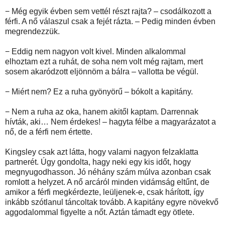
− Még egyik évben sem vettél részt rajta? – csodálkozott a
férfi. A nő válaszul csak a fejét rázta. – Pedig minden évben
megrendezzük.
− Eddig nem nagyon volt kivel. Minden alkalommal
elhoztam ezt a ruhát, de soha nem volt még rajtam, mert
sosem akaródzott eljönnöm a bálra – vallotta be végül.
− Miért nem? Ez a ruha gyönyörű – bókolt a kapitány.
− Nem a ruha az oka, hanem akitől kaptam. Darrennak
hívták, aki… Nem érdekes! – hagyta félbe a magyarázatot a
nő, de a férfi nem értette.
Kingsley csak azt látta, hogy valami nagyon felzaklatta
partnerét. Úgy gondolta, hagy neki egy kis időt, hogy
megnyugodhasson. Jó néhány szám múlva azonban csak
romlott a helyzet. A nő arcáról minden vidámság eltűnt, de
amikor a férfi megkérdezte, leüljenek-e, csak hárított, így
inkább szótlanul táncoltak tovább. A kapitány egyre növekvő
aggodalommal figyelte a nőt. Aztán támadt egy ötlete.