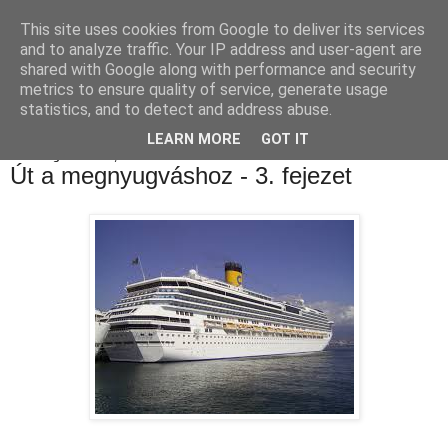
This site uses cookies from Google to deliver its services
Luthien Könyvvilága Blog
and to analyze traffic. Your IP address and user-agent are
shared with Google along with performance and security
metrics to ensure quality of service, generate usage
statistics, and to detect and address abuse.
▼
LEARN MORE
GOT IT
2017. augusztus 26., szombat
Út a megnyugváshoz - 3. fejezet