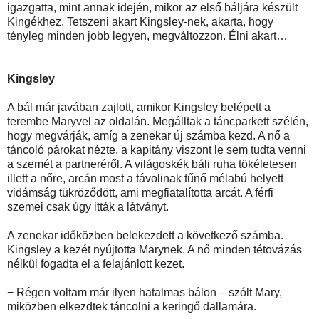
igazgatta, mint annak idején, mikor az első báljára készült
Kingékhez. Tetszeni akart Kingsley-nek, akarta, hogy
tényleg minden jobb legyen, megváltozzon. Élni akart…
Kingsley
A bál már javában zajlott, amikor Kingsley belépett a
terembe Maryvel az oldalán. Megálltak a táncparkett szélén,
hogy megvárják, amíg a zenekar új számba kezd. A nő a
táncoló párokat nézte, a kapitány viszont le sem tudta venni
a szemét a partneréről. A világoskék báli ruha tökéletesen
illett a nőre, arcán most a távolinak tűnő mélabú helyett
vidámság tükröződött, ami megfiatalította arcát. A férfi
szemei csak úgy itták a látványt.
A zenekar időközben belekezdett a következő számba.
Kingsley a kezét nyújtotta Marynek. A nő minden tétovázás
nélkül fogadta el a felajánlott kezet.
− Régen voltam már ilyen hatalmas bálon – szólt Mary,
miközben elkezdtek táncolni a keringő dallamára.