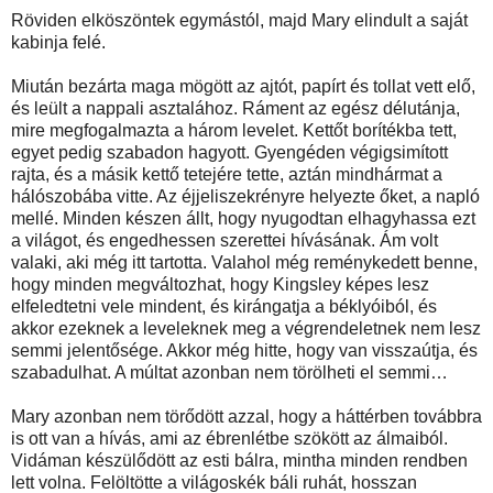
Röviden elköszöntek egymástól, majd Mary elindult a saját
kabinja felé.
Miután bezárta maga mögött az ajtót, papírt és tollat vett elő,
és leült a nappali asztalához. Ráment az egész délutánja,
mire megfogalmazta a három levelet. Kettőt borítékba tett,
egyet pedig szabadon hagyott. Gyengéden végigsimított
rajta, és a másik kettő tetejére tette, aztán mindhármat a
hálószobába vitte. Az éjjeliszekrényre helyezte őket, a napló
mellé. Minden készen állt, hogy nyugodtan elhagyhassa ezt
a világot, és engedhessen szerettei hívásának. Ám volt
valaki, aki még itt tartotta. Valahol még reménykedett benne,
hogy minden megváltozhat, hogy Kingsley képes lesz
elfeledtetni vele mindent, és kirángatja a béklyóiból, és
akkor ezeknek a leveleknek meg a végrendeletnek nem lesz
semmi jelentősége. Akkor még hitte, hogy van visszaútja, és
szabadulhat. A múltat azonban nem törölheti el semmi…
Mary azonban nem törődött azzal, hogy a háttérben továbbra
is ott van a hívás, ami az ébrenlétbe szökött az álmaiból.
Vidáman készülődött az esti bálra, mintha minden rendben
lett volna. Felöltötte a világoskék báli ruhát, hosszan