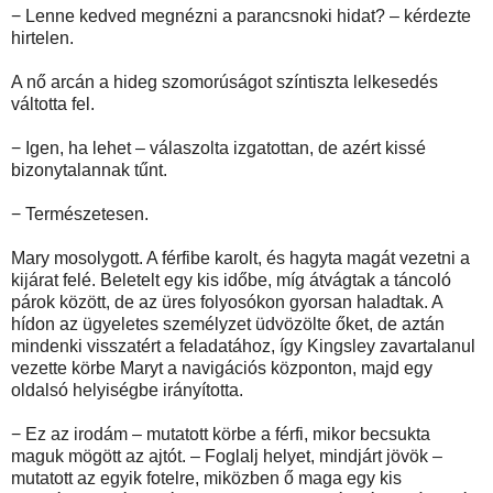
− Lenne kedved megnézni a parancsnoki hidat? – kérdezte
hirtelen.
A nő arcán a hideg szomorúságot színtiszta lelkesedés
váltotta fel.
− Igen, ha lehet – válaszolta izgatottan, de azért kissé
bizonytalannak tűnt.
− Természetesen.
Mary mosolygott. A férfibe karolt, és hagyta magát vezetni a
kijárat felé. Beletelt egy kis időbe, míg átvágtak a táncoló
párok között, de az üres folyosókon gyorsan haladtak. A
hídon az ügyeletes személyzet üdvözölte őket, de aztán
mindenki visszatért a feladatához, így Kingsley zavartalanul
vezette körbe Maryt a navigációs központon, majd egy
oldalsó helyiségbe irányította.
− Ez az irodám – mutatott körbe a férfi, mikor becsukta
maguk mögött az ajtót. – Foglalj helyet, mindjárt jövök –
mutatott az egyik fotelre, miközben ő maga egy kis