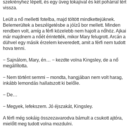
szekrényhez lépett, és egy üveg tokajival és két pohárral tért
vissza.
Leült a nő melletti fotelba, majd töltött mindkettejüknek.
Belemerültek a beszélgetésbe a jóízű bor mellett. Minden
rendben volt, amíg a férfi közelebb nem hajolt a nőhöz. Ajkai
már majdnem a nőét érintették, mikor Mary felugrott. Arcán a
dühvel egy másik érzelem keveredett, amit a férfi nem tudott
hova tenni.
− Sajnálom, Mary, én… − kezdte volna Kingsley, de a nő
megállította.
− Nem történt semmi – mondta, hangjában nem volt harag,
inkább lemondás hallatszott ki belőle.
− De…
− Megyek, lefekszem. Jó éjszakát, Kingsley.
A férfi még sokáig összezavarodva bámult a csukott ajtóra,
mielőtt meg tudott volna mozdulni.