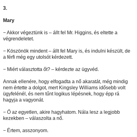
3.
Mary
− Akkor végeztünk is – állt fel Mr. Higgins, és eltette a
végrendeletet.
− Köszönök mindent – állt fel Mary is, és indulni készült, de
a férfi még egy utolsót kérdezett.
− Miért választotta őt? – kérdezte az ügyvéd.
Annak ellenére, hogy elfogadta a nő akaratát, még mindig
nem értette a dolgot, mert Kingsley Williams idősebb volt
ügyfelénél, és nem tűnt logikus lépésnek, hogy épp rá
hagyja a vagyonát.
− Ő az egyetlen, akire hagyhatom. Nála lesz a legjobb
kezekben – válaszolta a nő.
− Értem, asszonyom.