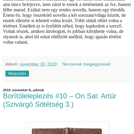
ami nincs befejezve, nem zárul le ennek a történetnek az íve, hanem
félbe marad. Ezáltal nem egy rendes novella, hanem egy töredék.
Értem én, hogy összekötő novella a két sorozata/világa között, de
ennek ellenére is lehetett volna lezárt. Több oldalt elbírt volna a
történet. Emellett az is érződött néhol, hogy kapkodott a szerző.
Voltak részek, amiken átrobogott, és jobban kifejthette volna, de
olyanok is, ahol túl sokat elidőzött anélkül, hogy igazán történt
volna valami.
dátum:
november 10, 2019
Nincsenek megjegyzések:
Megosztás
2019. november 8., péntek
Borítóleleplezés #10 – On Sai: Artúr
(Szivárgó Sötétség 3.)