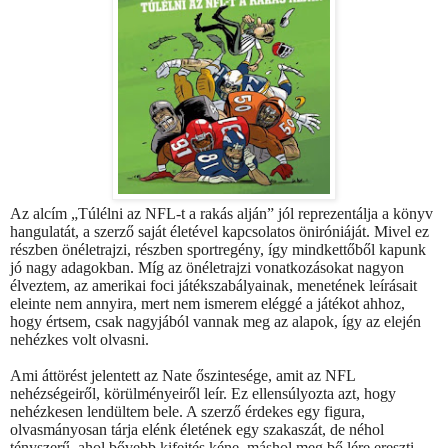
Az alcím „Túlélni az NFL-t a rakás alján” jól reprezentálja a könyv
hangulatát, a szerző saját életével kapcsolatos öniróniáját. Mivel ez
részben önéletrajzi, részben sportregény, így mindkettőből kapunk
jó nagy adagokban. Míg az önéletrajzi vonatkozásokat nagyon
élveztem, az amerikai foci játékszabályainak, menetének leírásait
eleinte nem annyira, mert nem ismerem eléggé a játékot ahhoz,
hogy értsem, csak nagyjából vannak meg az alapok, így az elején
nehézkes volt olvasni.
Ami áttörést jelentett az Nate őszintesége, amit az NFL
nehézségeiről, körülményeiről leír. Ez ellensúlyozta azt, hogy
nehézkesen lendültem bele. A szerző érdekes egy figura,
olvasmányosan tárja elénk életének egy szakaszát, de néhol
tényszerű, ahol bővebb kifejtés kéne, máshol meg bő lére ereszti,