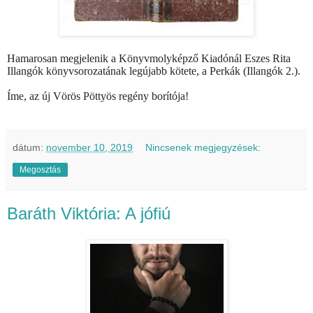
Hamarosan megjelenik a Könyvmolyképző Kiadónál Eszes Rita
Illangók könyvsorozatának legújabb kötete, a Perkák (Illangók 2.).
Íme, az új Vörös Pöttyös regény borítója!
dátum:
november 10, 2019
Nincsenek megjegyzések:
Megosztás
Baráth Viktória: A jófiú