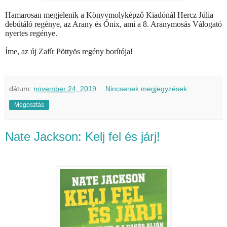
Hamarosan megjelenik a Könyvmolyképző Kiadónál Hercz Júlia
debütáló regénye, az Arany és Ónix, ami a 8. Aranymosás Válogató
nyertes regénye.
Íme, az új Zafír Pöttyös regény borítója!
dátum:
november 24, 2019
Nincsenek megjegyzések:
Megosztás
Nate Jackson: Kelj fel és járj!