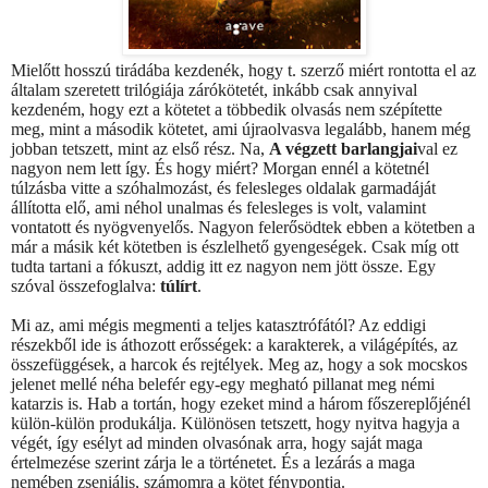
Mielőtt hosszú tirádába kezdenék, hogy t. szerző miért rontotta el az
általam szeretett trilógiája zárókötetét, inkább csak annyival
kezdeném, hogy ezt a kötetet a többedik olvasás nem szépítette
meg, mint a második kötetet, ami újraolvasva legalább, hanem még
jobban tetszett, mint az első rész. Na,
A végzett barlangjai
val ez
nagyon nem lett így. És hogy miért? Morgan ennél a kötetnél
túlzásba vitte a szóhalmozást, és felesleges oldalak garmadáját
állította elő, ami néhol unalmas és felesleges is volt, valamint
vontatott és nyögvenyelős. Nagyon felerősödtek ebben a kötetben a
már a másik két kötetben is észlelhető gyengeségek. Csak míg ott
tudta tartani a fókuszt, addig itt ez nagyon nem jött össze. Egy
szóval összefoglalva:
túlírt
.
Mi az, ami mégis megmenti a teljes katasztrófától? Az eddigi
részekből ide is áthozott erősségek: a karakterek, a világépítés, az
összefüggések, a harcok és rejtélyek. Meg az, hogy a sok mocskos
jelenet mellé néha belefér egy-egy megható pillanat meg némi
katarzis is. Hab a tortán, hogy ezeket mind a három főszereplőjénél
külön-külön produkálja. Különösen tetszett, hogy nyitva hagyja a
végét, így esélyt ad minden olvasónak arra, hogy saját maga
értelmezése szerint zárja le a történetet. És a lezárás a maga
nemében zseniális, számomra a kötet fénypontja.