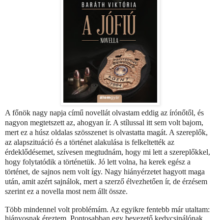
A főnök nagy napja című novellát olvastam eddig az írónőtől, és
nagyon megtetszett az, ahogyan ír. A stílussal itt sem volt bajom,
mert ez a húsz oldalas szösszenet is olvastatta magát. A szereplők,
az alapszituáció és a történet alakulása is felkeltették az
érdeklődésemet, szívesen megtudnám, hogy mi lett a szereplőkkel,
hogy folytatódik a történetük. Jó lett volna, ha kerek egész a
történet, de sajnos nem volt így. Nagy hiányérzetet hagyott maga
után, amit azért sajnálok, mert a szerző élvezhetően ír, de érzésem
szerint ez a novella most nem állt össze.
Több mindennel volt problémám. Az egyikre fentebb már utaltam:
hiányosnak éreztem. Pontosabban egy bevezető kedvcsinálónak,