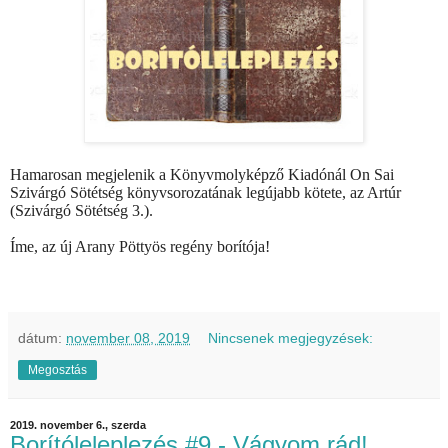
Hamarosan megjelenik a Könyvmolyképző Kiadónál On Sai
Szivárgó Sötétség könyvsorozatának legújabb kötete, az Artúr
(Szivárgó Sötétség 3.).
Íme, az új Arany Pöttyös regény borítója!
dátum:
november 08, 2019
Nincsenek megjegyzések:
Megosztás
2019. november 6., szerda
Borítóleleplezés #9 - Vágyom rád!