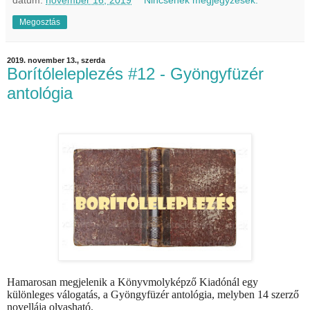
dátum:
november 16, 2019
Nincsenek megjegyzések:
Megosztás
2019. november 13., szerda
Borítóleleplezés #12 - Gyöngyfüzér
antológia
Hamarosan megjelenik a Könyvmolyképző Kiadónál egy
különleges válogatás, a Gyöngyfüzér antológia, melyben 14 szerző
novellája olvasható.