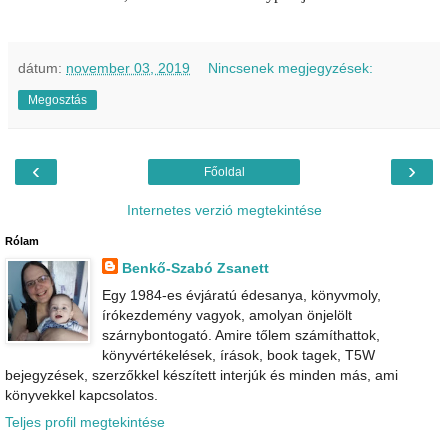
dátum:
november 03, 2019
Nincsenek megjegyzések:
Megosztás
‹
›
Főoldal
Internetes verzió megtekintése
Rólam
Benkő-Szabó Zsanett
Egy 1984-es évjáratú édesanya, könyvmoly,
írókezdemény vagyok, amolyan önjelölt
szárnybontogató. Amire tőlem számíthattok,
könyvértékelések, írások, book tagek, T5W
bejegyzések, szerzőkkel készített interjúk és minden más, ami
könyvekkel kapcsolatos.
Teljes profil megtekintése