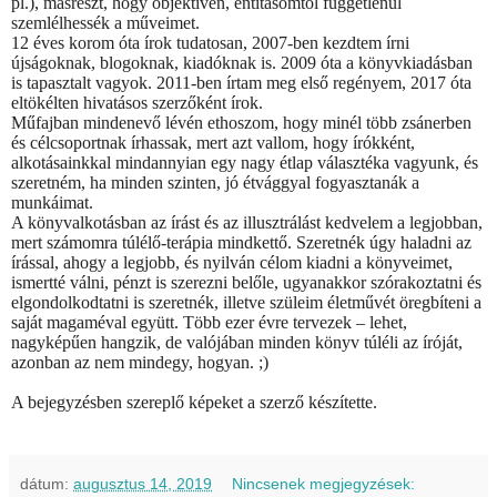
pl.), másrészt, hogy objektíven, entitásomtól függetlenül
szemlélhessék a műveimet.
12 éves korom óta írok tudatosan, 2007-ben kezdtem írni
újságoknak, blogoknak, kiadóknak is. 2009 óta a könyvkiadásban
is tapasztalt vagyok. 2011-ben írtam meg első regényem, 2017 óta
eltökélten hivatásos szerzőként írok.
Műfajban mindenevő lévén ethoszom, hogy minél több zsánerben
és célcsoportnak írhassak, mert azt vallom, hogy írókként,
alkotásainkkal mindannyian egy nagy étlap választéka vagyunk, és
szeretném, ha minden szinten, jó étvággyal fogyasztanák a
munkáimat.
A könyvalkotásban az írást és az illusztrálást kedvelem a legjobban,
mert számomra túlélő-terápia mindkettő. Szeretnék úgy haladni az
írással, ahogy a legjobb, és nyilván célom kiadni a könyveimet,
ismertté válni, pénzt is szerezni belőle, ugyanakkor szórakoztatni és
elgondolkodtatni is szeretnék, illetve szüleim életművét öregbíteni a
saját magaméval együtt. Több ezer évre tervezek – lehet,
nagyképűen hangzik, de valójában minden könyv túléli az íróját,
azonban az nem mindegy, hogyan. ;)
A bejegyzésben szereplő képeket a szerző készítette.
dátum:
augusztus 14, 2019
Nincsenek megjegyzések: