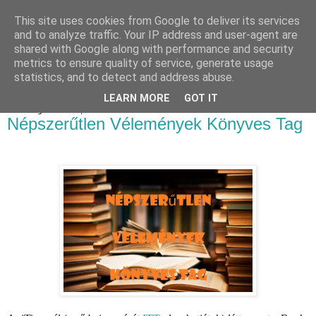
This site uses cookies from Google to deliver its services
Luthien Könyvvilága Blog
and to analyze traffic. Your IP address and user-agent are
shared with Google along with performance and security
metrics to ensure quality of service, generate usage
statistics, and to detect and address abuse.
▼
LEARN MORE
GOT IT
2019. augusztus 28., szerda
Népszerűtlen Vélemények Könyves Tag