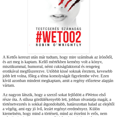
A Kettős kereszt után már tudtam, hogy mire számítsak az írónőtől,
és azt meg is kaptam. Kellő mértékben kemény volt a könyv,
misztikummal, humorral, némi cukiságfaktorral és rengeteg
erotikával megfűszerezve. Utóbbit kissé soknak éreztem, kevesebb
jobb lett volna, főleg a téma komolyságát figyelembe véve. Ezen
kívül azonban mindent megkaptam, amit a regény előzetese alapján
vártam.
Az nagyon látszik, hogy a szerző sokat fejlődött a #Wetoo első
része óta. A stílusa gördülékenyebb lett, jobban olvastatja magát, a
történetvezetés is sokkal átgondoltabb, határozottan halad az elejétől
a végéig, ami egy jó ívű, lezárt regényt eredményez. Külön
kiemelném, hogy mind a történeti, mind az érzelmi ív erős, nem