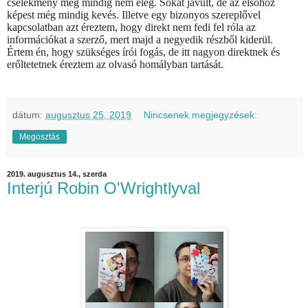
cselekmény még mindig nem elég. Sokat javult, de az elsőhöz
képest még mindig kevés. Illetve egy bizonyos szereplővel
kapcsolatban azt éreztem, hogy direkt nem fedi fel róla az
információkat a szerző, mert majd a negyedik részből kiderül.
Értem én, hogy szükséges írói fogás, de itt nagyon direktnek és
erőltetetnek éreztem az olvasó homályban tartását.
dátum:
augusztus 25, 2019
Nincsenek megjegyzések:
Megosztás
2019. augusztus 14., szerda
Interjú Robin O'Wrightlyval