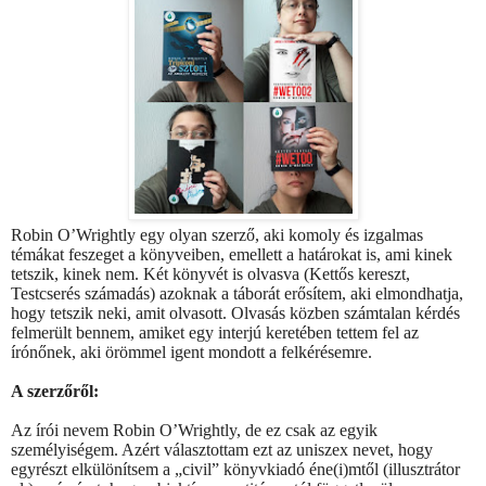
Robin O’Wrightly egy olyan szerző, aki komoly és izgalmas
témákat feszeget a könyveiben, emellett a határokat is, ami kinek
tetszik, kinek nem. Két könyvét is olvasva (Kettős kereszt,
Testcserés számadás) azoknak a táborát erősítem, aki elmondhatja,
hogy tetszik neki, amit olvasott. Olvasás közben számtalan kérdés
felmerült bennem, amiket egy interjú keretében tettem fel az
írónőnek, aki örömmel igent mondott a felkérésemre.
A szerzőről:
Az írói nevem Robin O’Wrightly, de ez csak az egyik
személyiségem. Azért választottam ezt az uniszex nevet, hogy
egyrészt elkülönítsem a „civil” könyvkiadó éne(i)mtől (illusztrátor