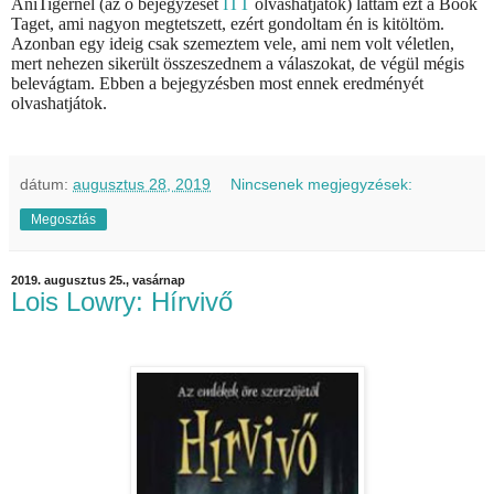
AniTigernél (az ő bejegyzését
ITT
olvashatjátok) láttam ezt a Book
Taget, ami nagyon megtetszett, ezért gondoltam én is kitöltöm.
Azonban egy ideig csak szemeztem vele, ami nem volt véletlen,
mert nehezen sikerült összeszednem a válaszokat, de végül mégis
belevágtam. Ebben a bejegyzésben most ennek eredményét
olvashatjátok.
dátum:
augusztus 28, 2019
Nincsenek megjegyzések:
Megosztás
2019. augusztus 25., vasárnap
Lois Lowry: Hírvivő