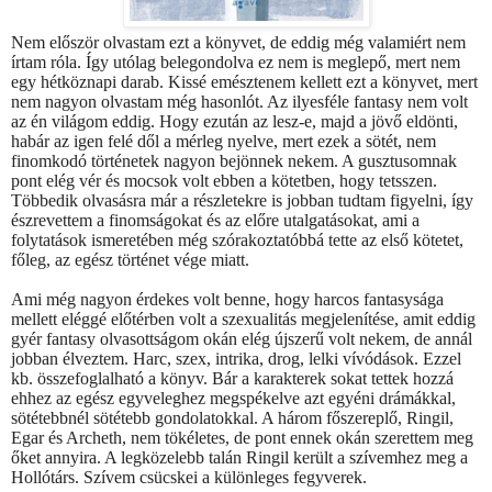
Nem először olvastam ezt a könyvet, de eddig még valamiért nem
írtam róla. Így utólag belegondolva ez nem is meglepő, mert nem
egy hétköznapi darab. Kissé emésztenem kellett ezt a könyvet, mert
nem nagyon olvastam még hasonlót. Az ilyesféle fantasy nem volt
az én világom eddig. Hogy ezután az lesz-e, majd a jövő eldönti,
habár az igen felé dől a mérleg nyelve, mert ezek a sötét, nem
finomkodó történetek nagyon bejönnek nekem. A gusztusomnak
pont elég vér és mocsok volt ebben a kötetben, hogy tetsszen.
Többedik olvasásra már a részletekre is jobban tudtam figyelni, így
észrevettem a finomságokat és az előre utalgatásokat, ami a
folytatások ismeretében még szórakoztatóbbá tette az első kötetet,
főleg, az egész történet vége miatt.
Ami még nagyon érdekes volt benne, hogy harcos fantasysága
mellett eléggé előtérben volt a szexualitás megjelenítése, amit eddig
gyér fantasy olvasottságom okán elég újszerű volt nekem, de annál
jobban élveztem. Harc, szex, intrika, drog, lelki vívódások. Ezzel
kb. összefoglalható a könyv. Bár a karakterek sokat tettek hozzá
ehhez az egész egyveleghez megspékelve azt egyéni drámákkal,
sötétebbnél sötétebb gondolatokkal. A három főszereplő, Ringil,
Egar és Archeth, nem tökéletes, de pont ennek okán szerettem meg
őket annyira. A legközelebb talán Ringil került a szívemhez meg a
Hollótárs. Szívem csücskei a különleges fegyverek.