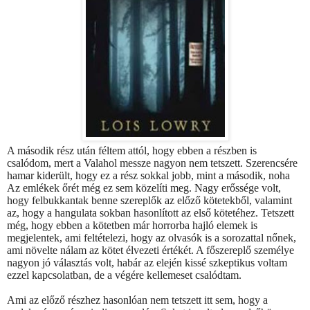
A második rész után féltem attól, hogy ebben a részben is
csalódom, mert a Valahol messze nagyon nem tetszett. Szerencsére
hamar kiderült, hogy ez a rész sokkal jobb, mint a második, noha
Az emlékek őrét még ez sem közelíti meg. Nagy erőssége volt,
hogy felbukkantak benne szereplők az előző kötetekből, valamint
az, hogy a hangulata sokban hasonlított az első kötetéhez. Tetszett
még, hogy ebben a kötetben már horrorba hajló elemek is
megjelentek, ami feltételezi, hogy az olvasók is a sorozattal nőnek,
ami növelte nálam az kötet élvezeti értékét. A főszereplő személye
nagyon jó választás volt, habár az elején kissé szkeptikus voltam
ezzel kapcsolatban, de a végére kellemeset csalódtam.
Ami az előző részhez hasonlóan nem tetszett itt sem, hogy a