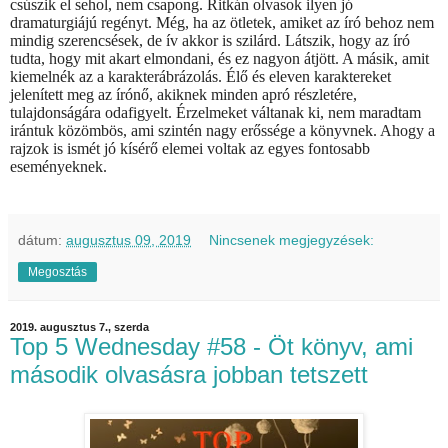
csúszik el sehol, nem csapong. Ritkán olvasok ilyen jó
dramaturgiájú regényt. Még, ha az ötletek, amiket az író behoz nem
mindig szerencsések, de ív akkor is szilárd. Látszik, hogy az író
tudta, hogy mit akart elmondani, és ez nagyon átjött. A másik, amit
kiemelnék az a karakterábrázolás. Élő és eleven karaktereket
jelenített meg az írónő, akiknek minden apró részletére,
tulajdonságára odafigyelt. Érzelmeket váltanak ki, nem maradtam
irántuk közömbös, ami szintén nagy erőssége a könyvnek. Ahogy a
rajzok is ismét jó kísérő elemei voltak az egyes fontosabb
eseményeknek.
dátum:
augusztus 09, 2019
Nincsenek megjegyzések:
Megosztás
2019. augusztus 7., szerda
Top 5 Wednesday #58 - Öt könyv, ami
második olvasásra jobban tetszett