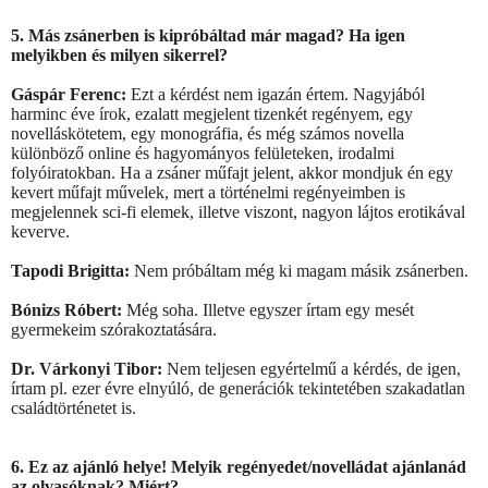
5. Más zsánerben is kipróbáltad már magad? Ha igen
melyikben és milyen sikerrel?
Gáspár Ferenc:
Ezt a kérdést nem igazán értem. Nagyjából
harminc éve írok, ezalatt megjelent tizenkét regényem, egy
novelláskötetem, egy monográfia, és még számos novella
különböző online és hagyományos felületeken, irodalmi
folyóiratokban. Ha a zsáner műfajt jelent, akkor mondjuk én egy
kevert műfajt művelek, mert a történelmi regényeimben is
megjelennek sci-fi elemek, illetve viszont, nagyon lájtos erotikával
keverve.
Tapodi Brigitta:
Nem próbáltam még ki magam másik zsánerben.
Bónizs Róbert:
Még soha. Illetve egyszer írtam egy mesét
gyermekeim szórakoztatására.
Dr. Várkonyi Tibor:
Nem teljesen egyértelmű a kérdés, de igen,
írtam pl. ezer évre elnyúló, de generációk tekintetében szakadatlan
családtörténetet is.
6. Ez az ajánló helye! Melyik regényedet/novelládat ajánlanád
az olvasóknak? Miért?