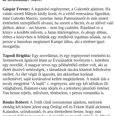
Gáspár Ferenc:
A legutolsó regényemet, a Galeottót ajánlom. Ha
valaki szereti Mátyás király korát, és a vérbő reneszánsz figurákat,
mint Galeotto Marzio, szeretne Janus Pannoniusról és más ismert
történelmi szereplőkről olvasni, ha szereti a fikciót, és az idővel való
játékot, akkor – azt hiszem – nem fog csalódni. Ráadásul ez a
könyv a korábbi művem, a Janus tükörregénye, és ahogy abban,
ebben a könyvben is feltűnik egy rendkívül izgalmas nőalak, na és
persze a Janusban megismert Kampó táltos, aki a történet igazi
mozgatója.
Tapodi Brigitta:
Egy novellámat, és egy regényemet emelném ki.
Semmelweis Ignácról írtam az Évszázadok ösvényein c. kötetben
egy novellát. A magyar orvos egy példaértékű ember volt, aki az
életét átszövő nehézségek, s támadások dacára kitartott felfedezése
mellett. Az élet végül őt igazolta, ám akkoriban korának
szellemével, saját kortársaival kellett megküzdenie. A másik írás a
tavaly megjelent “A hajtű” c. regényem, ami egy két idősíkon (II.
világháború, Balatoni-csata idején és a jelenben) játszódó történet.
Van benne rejtély, művészet, történelem, s persze romantika is.
Bónizs Róbert:
A Toldi című sorozatomat ajánlom, melynek
eleddig két kötete jelent meg Ördögi erő és Fekete Halál alcímmel.
Kalandos, szórakoztató, és arra törekedtem benne, hogy más