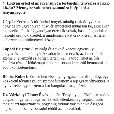
4. Hogyan érted el az egyensúlyt a történelmi tények és a fikció
között? Mennyire volt nehéz számodra beépíteni a
tényanyagot?
Gáspár Ferenc:
A történelmi tények mindig csak ürügyek arra,
hogy az író ugyanolyan hús-vér embereket mutasson be, akik akár
ma is élhetnének. Ugyanolyan érzéseik voltak, hasonló gondok és
hasonló örömök kísérték a mindennapjaikat csak kissé más, talán
kiélezettebb körülmények között.
Tapodi Brigitta:
A valóság és a fikció közötti egyensúly
megtartása nem könnyű. Az adott kor ismérveit, az ismert történelmi
személy jellemzőit szigorúan tartani kell, a többi lehet az írói
fantázia része. Hétköznapi emberek sorsán keresztül bemutatni az
adott kor történelmét.
Bónizs Róbert:
Esetemben viszonylag egyszerű volt a dolog, egy
közkeletű tévhitet kellett szembeállítanom a lejegyzett tényekkel. A
nyelvezettel igyekeztem a kor hangulatát megidézni.
Dr. Várkonyi Tibor:
Érzés alapján. Tényanyag nélkül nem tudok
dolgozni, így nem hogy nehéz volt, ellenkezőleg, segített, noha
megint azt tapasztaltam, hogy alig tudunk valamit a valóságból
teljesen hitelesen visszaadni ebből az időszakból.