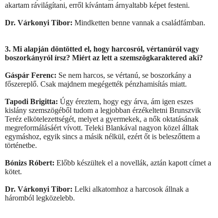
akartam rávilágítani, erről kívántam árnyaltabb képet festeni.
Dr. Várkonyi Tibor:
Mindketten benne vannak a családfámban.
3. Mi alapján döntötted el, hogy harcosról, vértanúról vagy
boszorkányról írsz? Miért az lett a szemszögkaraktered aki?
Gáspár Ferenc:
Se nem harcos, se vértanú, se boszorkány a
főszereplő. Csak majdnem megégették pénzhamisítás miatt.
Tapodi Brigitta:
Úgy éreztem, hogy egy árva, ám igen eszes
kislány szemszögéből tudom a legjobban érzékeltetni Brunszvik
Teréz elkötelezettségét, melyet a gyermekek, a nők oktatásának
megreformálásáért vívott. Teleki Blankával nagyon közel álltak
egymáshoz, egyik sincs a másik nélkül, ezért őt is beleszőttem a
történetbe.
Bónizs Róbert:
Előbb készültek el a novellák, aztán kapott címet a
kötet.
Dr. Várkonyi Tibor:
Lelki alkatomhoz a harcosok állnak a
háromból legközelebb.