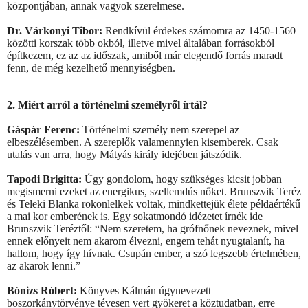
központjában, annak vagyok szerelmese.
Dr. Várkonyi Tibor:
Rendkívül érdekes számomra az 1450-1560
közötti korszak több okból, illetve mivel általában forrásokból
építkezem, ez az az időszak, amiből már elegendő forrás maradt
fenn, de még kezelhető mennyiségben.
2. Miért arról a történelmi személyről írtál?
Gáspár Ferenc:
Történelmi személy nem szerepel az
elbeszélésemben. A szereplők valamennyien kisemberek. Csak
utalás van arra, hogy Mátyás király idejében játszódik.
Tapodi Brigitta:
Úgy gondolom, hogy szükséges kicsit jobban
megismerni ezeket az energikus, szellemdús nőket. Brunszvik Teréz
és Teleki Blanka rokonlelkek voltak, mindkettejük élete példaértékű
a mai kor emberének is. Egy sokatmondó idézetet írnék ide
Brunszvik Teréztől: “Nem szeretem, ha grófnőnek neveznek, mivel
ennek előnyeit nem akarom élvezni, engem tehát nyugtalanít, ha
hallom, hogy így hívnak. Csupán ember, a szó legszebb értelmében,
az akarok lenni.”
Bónizs Róbert:
Könyves Kálmán úgynevezett
boszorkánytörvénye tévesen vert gyökeret a köztudatban, erre