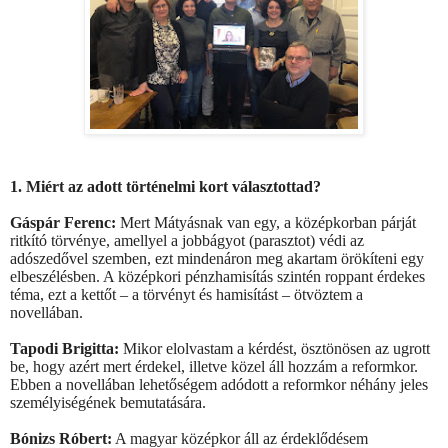
1. Miért az adott történelmi kort választottad?
Gáspár Ferenc:
Mert Mátyásnak van egy, a középkorban párját
ritkító törvénye, amellyel a jobbágyot (parasztot) védi az
adószedővel szemben, ezt mindenáron meg akartam örökíteni egy
elbeszélésben. A középkori pénzhamisítás szintén roppant érdekes
téma, ezt a kettőt – a törvényt és hamisítást – ötvöztem a
novellában.
Tapodi Brigitta:
Mikor elolvastam a kérdést, ösztönösen az ugrott
be, hogy azért mert érdekel, illetve közel áll hozzám a reformkor.
Ebben a novellában lehetőségem adódott a reformkor néhány jeles
személyiségének bemutatására.
Bónizs Róbert:
A magyar középkor áll az érdeklődésem