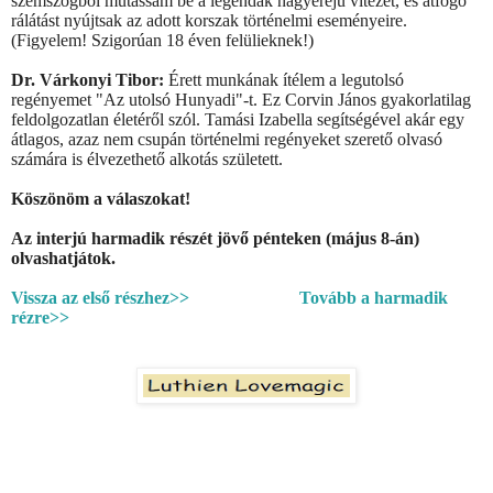
szemszögből mutassam be a legendák nagyerejű vitézét, és átfogó
rálátást nyújtsak az adott korszak történelmi eseményeire.
(Figyelem! Szigorúan 18 éven felülieknek!)
Dr. Várkonyi Tibor:
Érett munkának ítélem a legutolsó
regényemet "Az utolsó Hunyadi"-t. Ez Corvin János gyakorlatilag
feldolgozatlan életéről szól. Tamási Izabella segítségével akár egy
átlagos, azaz nem csupán történelmi regényeket szerető olvasó
számára is élvezethető alkotás született.
Köszönöm a válaszokat!
Az interjú harmadik részét jövő pénteken (május 8-án)
olvashatjátok.
Vissza az első részhez>>
Tovább a harmadik
rézre>>