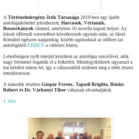
A
Történelmiregény-Írók Társasága
2019-ben egy újabb
antológiakötettel jelentkezett,
Harcosok, Vértanúk,
Boszorkán
yok
címmel, amelyben 16 novella kapott helyet. Az
írások időrendi sorrendben következnek egymás után, az ókori
Rómától egészen napjainkig, kisebb ugrásokkal az időben (az
antológiáról
EBBEN
a cikkben írtam).
Lehetőségem nyílt interjút készíteni az antológia szerzőivel, akik
nagy örömmel fogatták el a felkérést. Mindegyiküknek ugyanazt a
hat kérdést tettem fel, így a válaszokból született meg a több részes
interjúsorozat.
A második részben
Gáspár Ferenc, Tapodi Brigitta, Bónizs
Róbert és Dr. Várkonyi Tibor
válaszait olvashatjátok.
1. rész