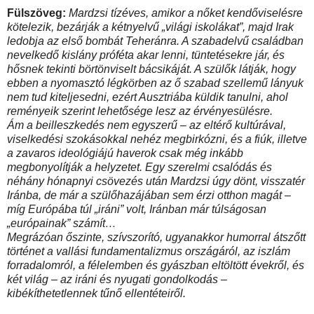
Fülszöveg:
Mardzsi ​tízéves, amikor a nőket kendőviselésre
kötelezik, bezárják a kétnyelvű „világi iskolákat”, majd Irak
ledobja az első bombát Teheránra. A szabadelvű családban
nevelkedő kislány próféta akar lenni, tüntetésekre jár, és
hősnek tekinti börtönviselt bácsikáját. A szülők látják, hogy
ebben a nyomasztó légkörben az ő szabad szellemű lányuk
nem tud kiteljesedni, ezért Ausztriába küldik tanulni, ahol
reményeik szerint lehetősége lesz az érvényesülésre.
Ám a beilleszkedés nem egyszerű – az eltérő kultúrával,
viselkedési szokásokkal nehéz megbirkózni, és a fiúk, illetve
a zavaros ideológiájú haverok csak még inkább
megbonyolítják a helyzetet. Egy szerelmi csalódás és
néhány hónapnyi csövezés után Mardzsi úgy dönt, visszatér
Iránba, de már a szülőhazájában sem érzi otthon magát –
míg Európába túl „iráni” volt, Iránban már túlságosan
„európainak” számít…
Megrázóan őszinte, szívszorító, ugyanakkor humorral átszőtt
történet a vallási fundamentalizmus országáról, az iszlám
forradalomról, a félelemben és gyászban eltöltött évekről, és
két világ – az iráni és nyugati gondolkodás –
kibékíthetetlennek tűnő ellentéteiről.