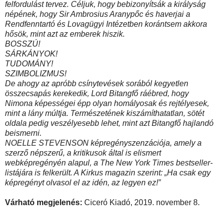
felfordulást tervez. Céljuk, hogy bebizonyítsák a királyság
népének, hogy Sir Ambrosius Aranypőc és haverjai a
Rendfenntartó és Lovagügyi Intézetben korántsem akkora
hősök, mint azt az emberek hiszik.
BOSSZÚ!
SÁRKÁNYOK!
TUDOMÁNY!
SZIMBOLIZMUS!
De ahogy az apróbb csínytevések sorából kegyetlen
összecsapás kerekedik, Lord Bitangfő ráébred, hogy
Nimona képességei épp olyan homályosak és rejtélyesek,
mint a lány múltja. Természetének kiszámíthatatlan, sötét
oldala pedig veszélyesebb lehet, mint azt Bitangfő hajlandó
beismerni.
NOELLE STEVENSON képregényszenzációja, amely a
szerző népszerű, a kritikusok által is elismert
webképregényén alapul, a The New York Times bestseller-
listájára is felkerült. A Kirkus magazin szerint: „Ha csak egy
képregényt olvasol el az idén, az legyen ez!”
Várható megjelenés:
Ciceró Kiadó, 2019. november 8.