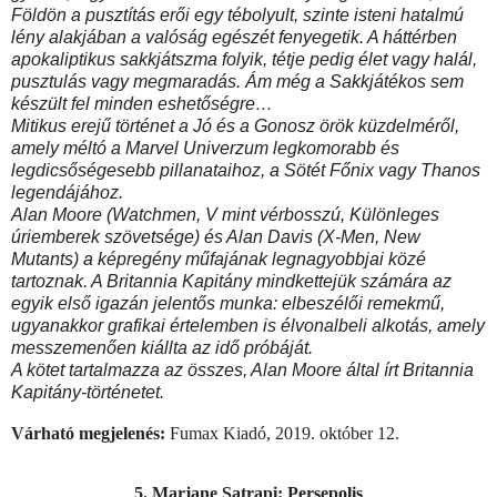
Földön a pusztítás erői egy tébolyult, szinte isteni hatalmú
lény alakjában a valóság egészét fenyegetik. A háttérben
apokaliptikus sakkjátszma folyik, tétje pedig élet vagy halál,
pusztulás vagy megmaradás. Ám még a Sakkjátékos sem
készült fel minden eshetőségre…
Mitikus erejű történet a Jó és a Gonosz örök küzdelméről,
amely méltó a Marvel Univerzum legkomorabb és
legdicsőségesebb pillanataihoz, a Sötét Főnix vagy Thanos
legendájához.
Alan Moore (Watchmen, V mint vérbosszú, Különleges
úriemberek szövetsége) és Alan Davis (X-Men, New
Mutants) a képregény műfajának legnagyobbjai közé
tartoznak. A Britannia Kapitány mindkettejük számára az
egyik első igazán jelentős munka: elbeszélői remekmű,
ugyanakkor grafikai értelemben is élvonalbeli alkotás, amely
messzemenően kiállta az idő próbáját.
A kötet tartalmazza az összes, Alan Moore által írt Britannia
Kapitány-történetet.
Várható megjelenés:
Fumax Kiadó, 2019. október 12.
5. Marjane Satrapi: Persepolis