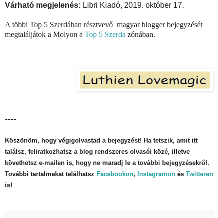
Várható megjelenés:
Libri Kiadó, 2019. október 17.
A többi Top 5 Szerdában résztvevő magyar blogger bejegyzését
megtaláljátok a Molyon a
Top 5 Szerda
zónában.
----
Köszönöm, hogy végigolvastad a bejegyzést! Ha tetszik, amit itt
találsz, feliratkozhatsz a blog rendszeres olvasói közé, illetve
követhetsz e-mailen is, hogy ne maradj le a további bejegyzésekről.
További tartalmakat találhatsz
Facebookon
,
Instagramon
és
Twitteren
is!