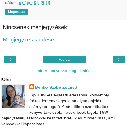
dátum:
október 09, 2019
Megosztás
Nincsenek megjegyzések:
Megjegyzés küldése
‹
›
Főoldal
Internetes verzió megtekintése
Rólam
Benkő-Szabó Zsanett
Egy 1984-es évjáratú édesanya, könyvmoly,
írókezdemény vagyok, amolyan önjelölt
szárnybontogató. Amire tőlem számíthattok,
könyvértékelések, írások, book tagek, T5W
bejegyzések, szerzőkkel készített interjúk és minden más, ami
könyvekkel kapcsolatos.