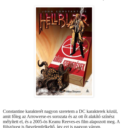
Constantine karakterét nagyon szeretem a DC karakterek közül,
amit főleg az Arrowerse-es sorozata és az ott őt alakító színész
mélyített el, és a 2005-ös Keanu Reeves-es film alapozott meg. A
fülszöveg is figyelemfelkeltő, így ezt is nagyon várom.