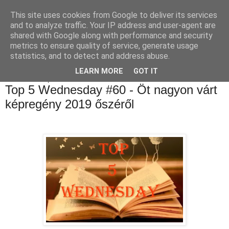
This site uses cookies from Google to deliver its services
Luthien Könyvvilága Blog
and to analyze traffic. Your IP address and user-agent are
shared with Google along with performance and security
metrics to ensure quality of service, generate usage
statistics, and to detect and address abuse.
▼
LEARN MORE
GOT IT
2019. október 9., szerda
Top 5 Wednesday #60 - Öt nagyon várt
képregény 2019 őszéről