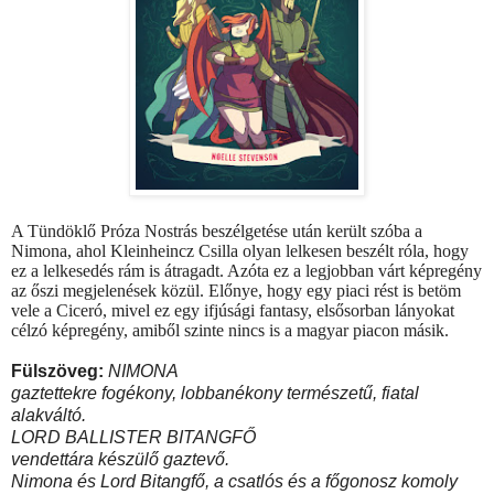
A Tündöklő Próza Nostrás beszélgetése után került szóba a
Nimona, ahol Kleinheincz Csilla olyan lelkesen beszélt róla, hogy
ez a lelkesedés rám is átragadt. Azóta ez a legjobban várt képregény
az őszi megjelenések közül. Előnye, hogy egy piaci rést is betöm
vele a Ciceró, mivel ez egy ifjúsági fantasy, elsősorban lányokat
célzó képregény, amiből szinte nincs is a magyar piacon másik.
Fülszöveg:
NIMONA
gaztettekre fogékony, lobbanékony természetű, fiatal
alakváltó.
LORD BALLISTER BITANGFŐ
vendettára készülő gaztevő.
Nimona és Lord Bitangfő, a csatlós és a főgonosz komoly