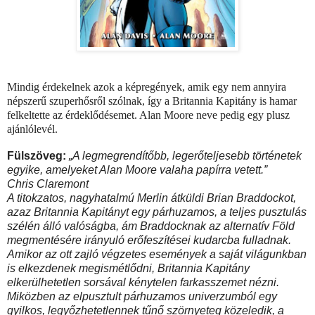
Mindig érdekelnek azok a képregények, amik egy nem annyira
népszerű szuperhősről szólnak, így a Britannia Kapitány is hamar
felkeltette az érdeklődésemet. Alan Moore neve pedig egy plusz
ajánlólevél.
Fülszöveg:
„A ​legmegrendítőbb, legerőteljesebb történetek
egyike, amelyeket Alan Moore valaha papírra vetett.”
Chris Claremont
A titokzatos, nagyhatalmú Merlin átküldi Brian Braddockot,
azaz Britannia Kapitányt egy párhuzamos, a teljes pusztulás
szélén álló valóságba, ám Braddocknak az alternatív Föld
megmentésére irányuló erőfeszítései kudarcba fulladnak.
Amikor az ott zajló végzetes események a saját világunkban
is elkezdenek megismétlődni, Britannia Kapitány
elkerülhetetlen sorsával kénytelen farkasszemet nézni.
Miközben az elpusztult párhuzamos univerzumból egy
gyilkos, legyőzhetetlennek tűnő szörnyeteg közeledik, a