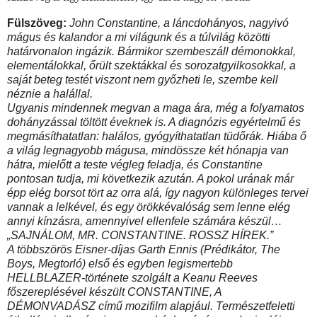
Fülszöveg:
John ​Constantine, a láncdohányos, nagyivó
mágus és kalandor a mi világunk és a túlvilág közötti
határvonalon ingázik. Bármikor szembeszáll démonokkal,
elementálokkal, őrült szektákkal és sorozatgyilkosokkal, a
saját beteg testét viszont nem győzheti le, szembe kell
néznie a halállal.
Ugyanis mindennek megvan a maga ára, még a folyamatos
dohányzással töltött éveknek is. A diagnózis egyértelmű és
megmásíthatatlan: halálos, gyógyíthatatlan tüdőrák. Hiába ő
a világ legnagyobb mágusa, mindössze két hónapja van
hátra, mielőtt a teste végleg feladja, és Constantine
pontosan tudja, mi következik azután. A pokol urának már
épp elég borsot tört az orra alá, így nagyon különleges tervei
vannak a lelkével, és egy örökkévalóság sem lenne elég
annyi kínzásra, amennyivel ellenfele számára készül…
„SAJNÁLOM, MR. CONSTANTINE. ROSSZ HÍREK.”
A többszörös Eisner-díjas Garth Ennis (Prédikátor, The
Boys, Megtorló) első és egyben legismertebb
HELLBLAZER-története szolgált a Keanu Reeves
főszereplésével készült CONSTANTINE, A
DÉMONVADÁSZ című mozifilm alapjául. Természetfeletti