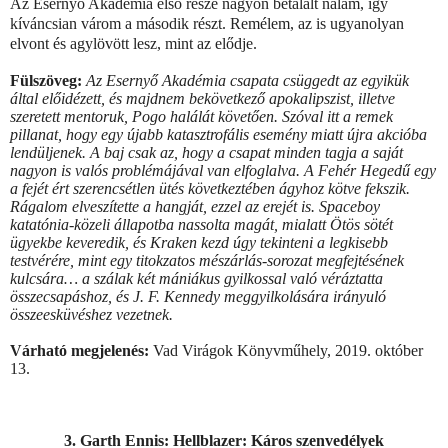
Az Esernyő Akadémia első része nagyon betalált nálam, így
kíváncsian várom a második részt. Remélem, az is ugyanolyan
elvont és agylövött lesz, mint az elődje.
Fülszöveg:
Az Esernyő Akadémia csapata csüggedt az egyikük
által előidézett, és majdnem bekövetkező apokalipszist, illetve
szeretett mentoruk, Pogo halálát követően. Szóval itt a remek
pillanat, hogy egy újabb katasztrofális esemény miatt újra akcióba
lendüljenek. A baj csak az, hogy a csapat minden tagja a saját
nagyon is valós problémájával van elfoglalva. A Fehér Hegedű egy
a fejét ért szerencsétlen ütés következtében ágyhoz kötve fekszik.
Rágalom elveszítette a hangját, ezzel az erejét is. Spaceboy
katatónia-közeli állapotba nassolta magát, mialatt Ötös sötét
ügyekbe keveredik, és Kraken kezd úgy tekinteni a legkisebb
testvérére, mint egy titokzatos mészárlás-sorozat megfejtésének
kulcsára… a szálak két mániákus gyilkossal való véráztatta
összecsapáshoz, és J. F. Kennedy meggyilkolására irányuló
összeesküvéshez vezetnek.
Várható megjelenés:
Vad Virágok Könyvműhely, 2019. október
13.
3. Garth Ennis: Hellblazer: Káros szenvedélyek