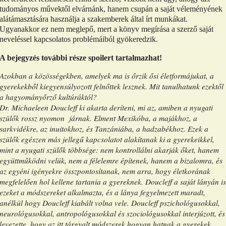
tudományos művektől elvárnánk, hanem csupán a saját véleményének
alátámasztására használja a szakemberek által írt munkákat.
Ugyanakkor ez nem meglepő, mert a könyv megírása a szerző saját
neveléssel kapcsolatos problémáiból gyökeredzik.
A bejegyzés további része spoilert tartalmazhat!
Azokban a közösségekben, amelyek ma is őrzik ősi életformájukat, a
gyerekekből kiegyensúlyozott felnőttek lesznek. Mit tanulhatunk ezektől
a hagyományőrző kultúráktól?
Dr. Michaeleen Doucleff ki akarta deríteni, mi az, amiben a nyugati
szülők rossz nyomon
járnak. Elment Mexikóba, a majákhoz, a
sarkvidékre, az inuitokhoz, és Tanzániába, a hadzabékhoz. Ezek a
szülők egészen más jellegű kapcsolatot alakítanak ki a gyerekeikkel,
mint a nyugati szülők többsége: nem kontrollálni akarják őket, hanem
együttműködni velük, nem a félelemre építenek, hanem a bizalomra, és
az egyéni igényekre összpontosítanak, nem arra, hogy életkorának
megfelelően hol kellene tartania a gyereknek. Doucleff a saját lányán is
ezeket a módszereket alkalmazta, és a lánya fegyelmezett maradt,
anélkül hogy Doucleff kiabált volna vele. Doucleff pszichológusokkal,
neurológusokkal, antropológusokkal és szociológusokkal interjúzott, és
levezette, hogy az itt tárgyalt módszerek hogyan hatnak a gyerekek