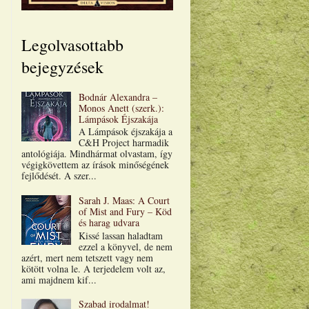
Legolvasottabb
bejegyzések
Bodnár Alexandra –
Monos Anett (szerk.):
Lámpások Éjszakája
A Lámpások éjszakája a
C&H Project harmadik
antológiája. Mindhármat olvastam, így
végigkövettem az írások minőségének
fejlődését. A szer...
Sarah J. Maas: A Court
of Mist and Fury – Köd
és harag udvara
Kissé lassan haladtam
ezzel a könyvel, de nem
azért, mert nem tetszett vagy nem
kötött volna le. A terjedelem volt az,
ami majdnem kif...
Szabad irodalmat!