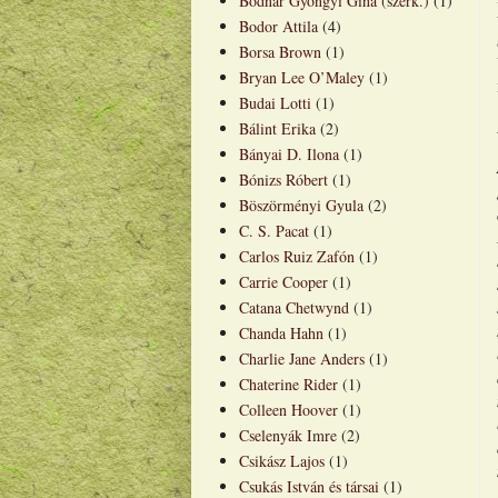
Bodnár Gyöngyi Gina (szerk.)
(1)
Bodor Attila
(4)
Borsa Brown
(1)
Bryan Lee O’Maley
(1)
Budai Lotti
(1)
Bálint Erika
(2)
Bányai D. Ilona
(1)
Bónizs Róbert
(1)
Böszörményi Gyula
(2)
C. S. Pacat
(1)
Carlos Ruiz Zafón
(1)
Carrie Cooper
(1)
Catana Chetwynd
(1)
Chanda Hahn
(1)
Charlie Jane Anders
(1)
Chaterine Rider
(1)
Colleen Hoover
(1)
Cselenyák Imre
(2)
Csikász Lajos
(1)
Csukás István és társai
(1)