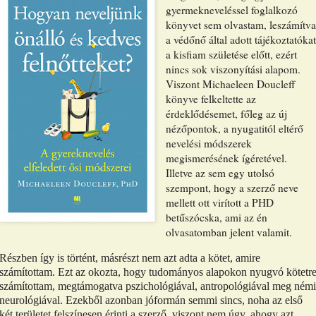
gyermekneveléssel foglalkozó
könyvet sem olvastam, leszámítv
a védőnő által adott tájékoztatóka
a kisfiam születése előtt, ezért
nincs sok viszonyítási alapom.
Viszont Michaeleen Doucleff
könyve felkeltette az
érdeklődésemet, főleg az új
nézőpontok, a nyugatitól eltérő
nevelési módszerek
megismerésének ígéretével.
Illetve az sem egy utolsó
szempont, hogy a szerző neve
mellett ott virított a PHD
betűszócska, ami az én
olvasatomban jelent valamit.
Részben így is történt, másrészt nem azt adta a kötet, amire
számítottam. Ezt az okozta, hogy tudományos alapokon nyugvó kötetr
számítottam, megtámogatva pszichológiával, antropológiával meg némi
neurológiával. Ezekből azonban jóformán semmi sincs, noha az első
két területet felszínesen érinti a szerző, viszont nem úgy, ahogy azt