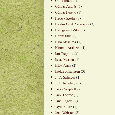
Gál Vilmos
(1)
Gáspár András
(1)
Gáspár Ferenc
(1)
Hacsek Zsófia
(1)
Hajdú-Antal Zsuzsanna
(3)
Hasegawa K-Ske
(1)
Hercz Júlia
(3)
Hiro Mashima
(1)
Hiromu Arakawa
(1)
Ian Tregillis
(3)
Isaac Marion
(1)
Istók Anna
(2)
Izolde Johannsen
(3)
J. D. Salinger
(1)
J. K. Rowling
(3)
Jack Campbell
(2)
Jack Thorne
(1)
Jane Rogers
(2)
Jaymin Eve
(1)
Jean Webster
(2)