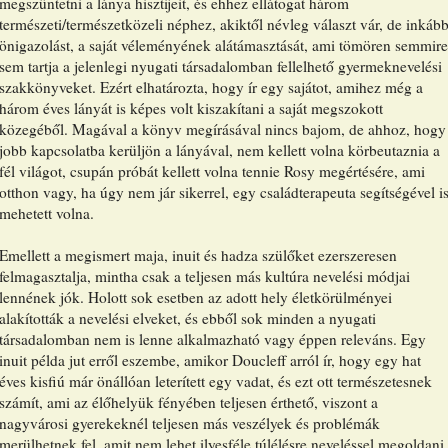
megszüntetni a lánya hisztijeit, és ehhez ellátogat három
természeti/természetközeli néphez, akiktől névleg választ vár, de inkáb
önigazolást, a saját véleményének alátámasztását, ami tömören semmire
sem tartja a jelenlegi nyugati társadalomban fellelhető gyermeknevelési
szakkönyveket. Ezért elhatározta, hogy ír egy sajátot, amihez még a
három éves lányát is képes volt kiszakítani a saját megszokott
közegéből. Magával a könyv megírásával nincs bajom, de ahhoz, hogy
jobb kapcsolatba kerüljön a lányával, nem kellett volna körbeutaznia a
fél világot, csupán próbát kellett volna tennie Rosy megértésére, ami
otthon vagy, ha úgy nem jár sikerrel, egy családterapeuta segítségével i
mehetett volna.
Emellett a megismert maja, inuit és hadza szülőket ezerszeresen
felmagasztalja, mintha csak a teljesen más kultúra nevelési módjai
lennének jók. Holott sok esetben az adott hely életkörülményei
alakították a nevelési elveket, és ebből sok minden a nyugati
társadalomban nem is lenne alkalmazható vagy éppen releváns. Egy
inuit példa jut erről eszembe, amikor Doucleff arról ír, hogy egy hat
éves kisfiú már önállóan leterített egy vadat, és ezt ott természetesnek
számít, ami az élőhelyük fényében teljesen érthető, viszont a
nagyvárosi gyerekeknél teljesen más veszélyek és problémák
merülhetnek fel, amit nem lehet ilyesféle túlélésre neveléssel megoldani.