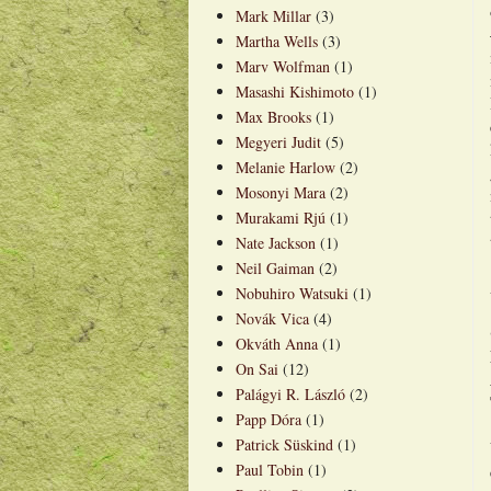
Mark Millar
(3)
Martha Wells
(3)
Marv Wolfman
(1)
Masashi Kishimoto
(1)
Max Brooks
(1)
Megyeri Judit
(5)
Melanie Harlow
(2)
Mosonyi Mara
(2)
Murakami Rjú
(1)
Nate Jackson
(1)
Neil Gaiman
(2)
Nobuhiro Watsuki
(1)
Novák Vica
(4)
Okváth Anna
(1)
On Sai
(12)
Palágyi R. László
(2)
Papp Dóra
(1)
Patrick Süskind
(1)
Paul Tobin
(1)