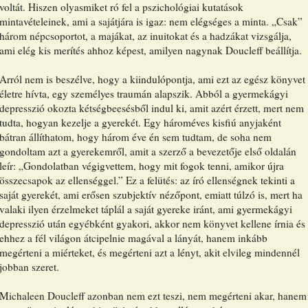
voltát. Hiszen olyasmiket ró fel a pszichológiai kutatások
mintavételeinek, ami a sajátjára is igaz: nem elégséges a minta. „Csak”
három népcsoportot, a majákat, az inuitokat és a hadzákat vizsgálja,
ami elég kis merítés ahhoz képest, amilyen nagynak Doucleff beállítja.
Arról nem is beszélve, hogy a kiindulópontja, ami ezt az egész könyvet
életre hívta, egy személyes traumán alapszik. Abból a gyermekágyi
depresszió okozta kétségbeesésből indul ki, amit azért érzett, mert nem
tudta, hogyan kezelje a gyerekét. Egy hároméves kisfiú anyjaként
bátran állíthatom, hogy három éve én sem tudtam, de soha nem
gondoltam azt a gyerekemről, amit a szerző a bevezetője első oldalán
leír: „Gondolatban végigvettem, hogy mit fogok tenni, amikor újra
összecsapok az ellenséggel.” Ez a felütés: az író ellenségnek tekinti a
saját gyerekét, ami erősen szubjektív nézőpont, emiatt túlzó is, mert ha
valaki ilyen érzelmeket táplál a saját gyereke iránt, ami gyermekágyi
depresszió után egyébként gyakori, akkor nem könyvet kellene írnia és
ehhez a fél világon átcipelnie magával a lányát, hanem inkább
megérteni a miérteket, és megérteni azt a lényt, akit elvileg mindennél
jobban szeret.
Michaleen Doucleff azonban nem ezt teszi, nem megérteni akar, hanem