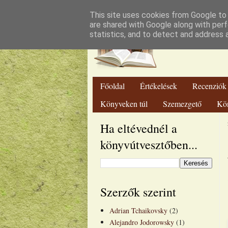
Lut
This site uses cookies from Google to d
are shared with Google along with perf
statistics, and to detect and address 
Főoldal
Értékelések
Recenziók
Könyveken túl
Szemezgető
Kö
Ha eltévednél a
könyvútvesztőben...
Szerzők szerint
Adrian Tchaikovsky
(2)
Alejandro Jodorowsky
(1)