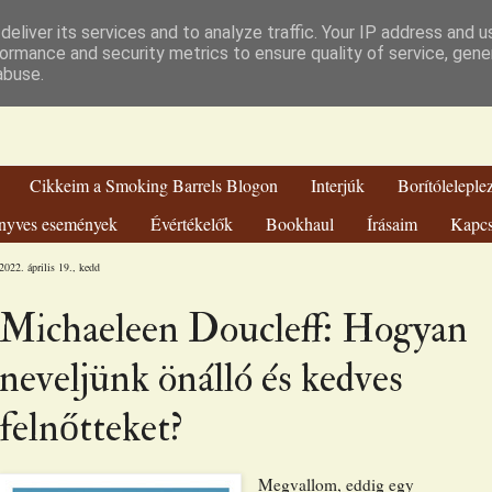
hien Könyvvilá
eliver its services and to analyze traffic. Your IP address and 
ormance and security metrics to ensure quality of service, gen
abuse.
Cikkeim a Smoking Barrels Blogon
Interjúk
Borítóleleple
nyves események
Évértékelők
Bookhaul
Írásaim
Kapcs
2022. április 19., kedd
Michaeleen Doucleff: Hogyan
neveljünk önálló és kedves
felnőtteket?
Megvallom, eddig egy