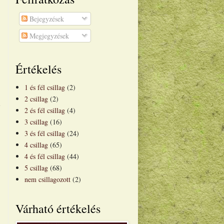
Bejegyzések
Megjegyzések
Értékelés
1 és fél csillag
(2)
2 csillag
(2)
n
2 és fél csillag
(4)
3 csillag
(16)
3 és fél csillag
(24)
4 csillag
(65)
,
4 és fél csillag
(44)
5 csillag
(68)
nem csillagozott
(2)
Várható értékelés