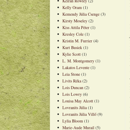
Keiran Rowley
(2)
Kelly Oram
(1)
Kemendy Júlia Csenge
(3)
Kirsty Moseley
(2)
Kiss Attila Péter
(1)
Kresley Cole
(1)
Kristin M. Furrier
(4)
Kurt Busiek
(1)
Kylie Scott
(1)
L. M. Montgomery
(1)
Lakatos Levente
(1)
Leia Stone
(1)
Livits Réka
(2)
Lois Duncan
(2)
Lois Lowry
(6)
Louisa May Alcott
(1)
Lovranits Júlia
(1)
Lovranits Júlia Villő
(9)
Lylia Bloom
(1)
Marie-Aude Murail
(5)