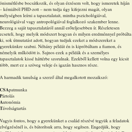
önismétlésbe bocsátkozik, és olyan érzésem volt, hogy ismeretek híján
– kémiából PHD-zott – nem tudja úgy kifejezni magát, olyan
mélységben leírni a tapasztalatait, mintha pszichológiával,
neurológiával vagy antropológiával foglalkozó szakember lenne.
Bezzeg a saját tapasztalatáról annál erőteljesebben ír. Részletesen
ecseteli, hogy melyik módszert hogyan és milyen eredménnyel próbálta
ki, sok útmutatást adott, hogyan tudjuk ezeket a módszereket a
gyerekünkre szabni. Néhány példát én is kipróbáltam a fiamon, és
némelyik működött is. Sajnos ezek a példák és a személyes
tapasztalatok kissé háttérbe szorulnak. Ezekből kellett volna egy kicsit
több, mert ez a szöveg veleje és igazán hasznos része.
A harmadik tanulság a szerző által megalkotott mozaikszó:
CSA
patmunka
P
ártolás
A
utonómia
T
ávolságtartás
Vagyis fontos, hogy a gyerekünket a család részévé tegyük a feladatok
elvégzésénél is, és bátorítsuk arra, hogy segítsen. Engedjük, hogy