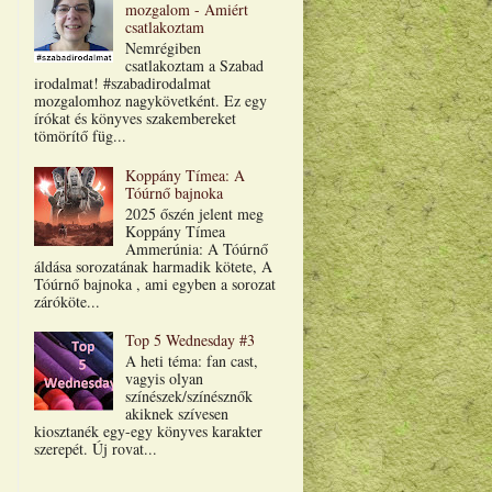
mozgalom - Amiért
csatlakoztam
Nemrégiben
csatlakoztam a Szabad
irodalmat! #szabadirodalmat
mozgalomhoz nagykövetként. Ez egy
írókat és könyves szakembereket
tömörítő füg...
Koppány Tímea: A
Tóúrnő bajnoka
2025 őszén jelent meg
Koppány Tímea
Ammerúnia: A Tóúrnő
áldása sorozatának harmadik kötete, A
Tóúrnő bajnoka , ami egyben a sorozat
záróköte...
Top 5 Wednesday #3
A heti téma: fan cast,
vagyis olyan
színészek/színésznők
akiknek szívesen
kiosztanék egy-egy könyves karakter
szerepét. Új rovat...