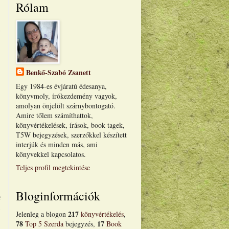
Rólam
a
t
Benkő-Szabó Zsanett
Egy 1984-es évjáratú édesanya,
könyvmoly, írókezdemény vagyok,
amolyan önjelölt szárnybontogató.
Amire tőlem számíthattok,
könyvértékelések, írások, book tagek,
T5W bejegyzések, szerzőkkel készített
interjúk és minden más, ami
könyvekkel kapcsolatos.
Teljes profil megtekintése
Bloginformációk
e
217
Jelenleg a blogon
könyvértékelés
,
78
17
Top 5 Szerda
bejegyzés,
Book