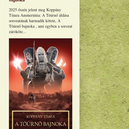
b
2025 őszén jelent meg Koppány
Tímea Ammerúnia: A Tóúrnő áldása
sorozatának harmadik kötete, A
Tóúrnő bajnoka , ami egyben a sorozat
záróköte...
s