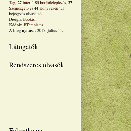
27
83
27
Tag
,
interjú
borítóleleplezés
,
44
Szemezgető
és
Könyveken túl
bejegyzés olvasható.
Design
:
Bookish
Kódok:
BTemplates
A blog nyitása:
2017. július 11.
Látogatók
Rendszeres olvasók
Feliratkozás