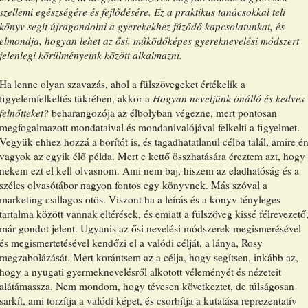
szellemi egészségére és fejlődésére. Ez a praktikus tanácsokkal teli
könyv segít újragondolni a gyerekekhez fűződő kapcsolatunkat, és
elmondja, hogyan lehet az ősi, működőképes gyereknevelési módszert
jelenlegi körülményeink között alkalmazni.
Ha lenne olyan szavazás, ahol a fülszövegeket értékelik a
figyelemfelkeltés tükrében, akkor a
Hogyan neveljünk önálló és kedves
felnőtteket?
beharangozója az élbolyban végezne, mert pontosan
megfogalmazott mondataival és mondanivalójával felkelti a figyelmet.
Vegyük ehhez hozzá a borítót is, és tagadhatatlanul célba talál, amire é
vagyok az egyik élő példa. Mert e kettő összhatására éreztem azt, hogy
nekem ezt el kell olvasnom. Ami nem baj, hiszem az eladhatóság és a
széles olvasótábor nagyon fontos egy könyvnek. Más szóval a
marketing csillagos ötös. Viszont ha a leírás és a könyv tényleges
tartalma között vannak eltérések, és emiatt a fülszöveg kissé félrevezető
már gondot jelent. Ugyanis az ősi nevelési módszerek megismerésével
és megismertetésével kendőzi el a valódi célját, a lánya, Rosy
megzabolázását. Mert korántsem az a célja, hogy segítsen, inkább az,
hogy a nyugati gyermeknevelésről alkotott véleményét és nézeteit
alátámassza. Nem mondom, hogy tévesen következtet, de túlságosan
sarkít, ami torzítja a valódi képet, és csorbítja a kutatása reprezentatív