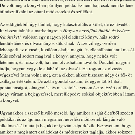
De volt még a könyvben pár ilyen példa. Ez nem baj, csak
nem kellene
túlmisztifikálni az ottani módszereket és szülőket.
Az eddigiekből úgy tűnhet, hogy katasztrofális a kötet, de ez tévedés.
Itt visszautalnék a marketingre: a
Hogyan neveljünk önálló és kedves
felnőtteket?
valóban egy nagyon jól eladható könyv, hála sodró
lendületének és olvasmányos stílusának. A szerző egyszerűen
lehengerli az olvasót, kiválóan eladja magát, és ellenállhatatlanul mesél.
Más szóval sodort magával a könyv, annyira, hogy nehéz volt
letennem, és rossz volt, ha nem olvashattam tovább. Doucleff nagyon
tudja, hogyan vegye le a lábáról az olvasót. Ha rögtön az olvasás
végeztével írtam volna meg ezt a cikket, akkor biztosan négy és fél- öt
csillagra értékelem. De aztán gondolkoztam, és egyre több hibát,
pontatlanságot, elnagyolást és maszatolást vettem észre. Ezért örülök,
hogy vártam a bejegyzéssel, mert ülepedve sokkal objektívebben láttam
a könyvet.
Ugyanakkor a szerző kiváló mesélő, így amikor a saját életéből szedett
példákat és az újonnan megismert nevelési módszerek lányán való
alkalmazását mutatja be, akkor igazán sziporkázik. Észrevettem, hogy
amikor a megismert családokat és módszereket taglalja, akkor sokszor