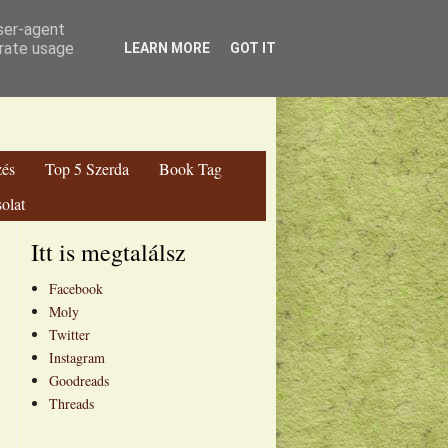
ga Blog
user-agent
erate usage
LEARN MORE
GOT IT
zés
Top 5 Szerda
Book Tag
olat
Itt is megtalálsz
Facebook
Moly
Twitter
Instagram
Goodreads
Threads