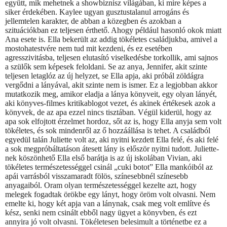
együtt, mik mehetnek a showbiznisz világában, ki mire képes a
siker érdekében. Kaylee ugyan gusztustalanul arrogáns és
jellemtelen karakter, de abban a közegben és azokban a
szituációkban ez teljesen érthető. Ahogy például hasonló okok miatt
Ana esete is. Ella bekerült az addig tökéletes családjukba, amivel a
mostohatestvére nem tud mit kezdeni, és ez esetében
agresszivitásba, teljesen elutasító viselkedésbe torkollik, ami sajnos
a szülők sem képesek feloldani. Se az anya, Jennifer, akit szinte
teljesen letaglóz az új helyzet, se Ella apja, aki próbál zöldágra
vergődni a lányával, akit szinte nem is ismer. Ez a legjobban akkor
mutatkozik meg, amikor eladja a lánya könyveit, egy olyan lányét,
aki könyves-filmes kritikablogot vezet, és akinek értékesek azok a
könyvek, de az apa ezzel nincs tisztában. Végül kiderül, hogy az
apa sok elfojtott érzelmet hordoz, sőt az is, hogy Ella anyja sem volt
tökéletes, és sok mindenről az ő hozzáállása is tehet. A családból
egyedül talán Juliette volt az, aki nyitni kezdett Ella felé, és aki felé
a sok megpróbáltatáson átesett lány is először nyitni tudott. Juliette-
nek köszönhető Ella első barátja is az új iskolában Vivian, aki
tökéletes természetességgel csinál „cuki botot” Ella mankóiból az
apái varrásból visszamaradt fölös, színesebbnél színesebb
anyagaiból. Oram olyan természetességgel kezelte azt, hogy
melegek fogadtak örökbe egy lányt, hogy öröm volt olvasni. Nem
emelte ki, hogy két apja van a lánynak, csak meg volt említve és
kész, senki nem csinált ebből nagy ügyet a könyvben, és ezt
annyira jó volt olvasni. Tökéletesen belesimult a történetbe ez a