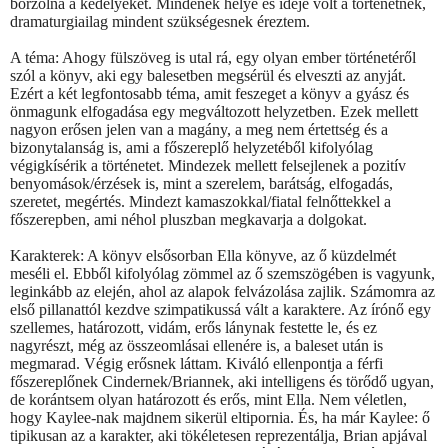
borzolná a kedélyeket. Mindenek helye és ideje volt a történetnek,
dramaturgiailag mindent szükségesnek éreztem.
A téma: Ahogy fülszöveg is utal rá, egy olyan ember történetéről
szól a könyv, aki egy balesetben megsérül és elveszti az anyját.
Ezért a két legfontosabb téma, amit feszeget a könyv a gyász és
önmagunk elfogadása egy megváltozott helyzetben. Ezek mellett
nagyon erősen jelen van a magány, a meg nem értettség és a
bizonytalanság is, ami a főszereplő helyzetéből kifolyólag
végigkísérik a történetet. Mindezek mellett felsejlenek a pozitív
benyomások/érzések is, mint a szerelem, barátság, elfogadás,
szeretet, megértés. Mindezt kamaszokkal/fiatal felnőttekkel a
főszerepben, ami néhol pluszban megkavarja a dolgokat.
Karakterek: A könyv elsősorban Ella könyve, az ő küzdelmét
meséli el. Ebből kifolyólag zömmel az ő szemszögében is vagyunk,
leginkább az elején, ahol az alapok felvázolása zajlik. Számomra az
első pillanattól kezdve szimpatikussá vált a karaktere. Az írónő egy
szellemes, határozott, vidám, erős lánynak festette le, és ez
nagyrészt, még az összeomlásai ellenére is, a baleset után is
megmarad. Végig erősnek láttam. Kiváló ellenpontja a férfi
főszereplőnek Cindernek/Briannek, aki intelligens és törődő ugyan,
de korántsem olyan határozott és erős, mint Ella. Nem véletlen,
hogy Kaylee-nak majdnem sikerül eltipornia. És, ha már Kaylee: ő
tipikusan az a karakter, aki tökéletesen reprezentálja, Brian apjával