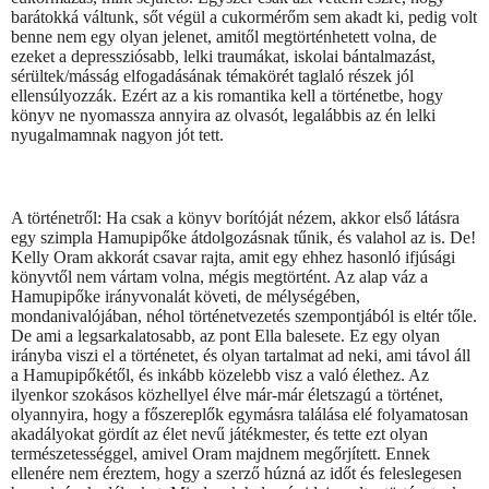
barátokká váltunk, sőt végül a cukormérőm sem akadt ki, pedig volt
benne nem egy olyan jelenet, amitől megtörténhetett volna, de
ezeket a depressziósabb, lelki traumákat, iskolai bántalmazást,
sérültek/másság elfogadásának témakörét taglaló részek jól
ellensúlyozzák. Ezért az a kis romantika kell a történetbe, hogy
könyv ne nyomassza annyira az olvasót, legalábbis az én lelki
nyugalmamnak nagyon jót tett.
A történetről: Ha csak a könyv borítóját nézem, akkor első látásra
egy szimpla Hamupipőke átdolgozásnak tűnik, és valahol az is. De!
Kelly Oram akkorát csavar rajta, amit egy ehhez hasonló ifjúsági
könyvtől nem vártam volna, mégis megtörtént. Az alap váz a
Hamupipőke irányvonalát követi, de mélységében,
mondanivalójában, néhol történetvezetés szempontjából is eltér tőle.
De ami a legsarkalatosabb, az pont Ella balesete. Ez egy olyan
irányba viszi el a történetet, és olyan tartalmat ad neki, ami távol áll
a Hamupipőkétől, és inkább közelebb visz a való élethez. Az
ilyenkor szokásos közhellyel élve már-már életszagú a történet,
olyannyira, hogy a főszereplők egymásra találása elé folyamatosan
akadályokat gördít az élet nevű játékmester, és tette ezt olyan
természetességgel, amivel Oram majdnem megőrjített. Ennek
ellenére nem éreztem, hogy a szerző húzná az időt és feleslegesen