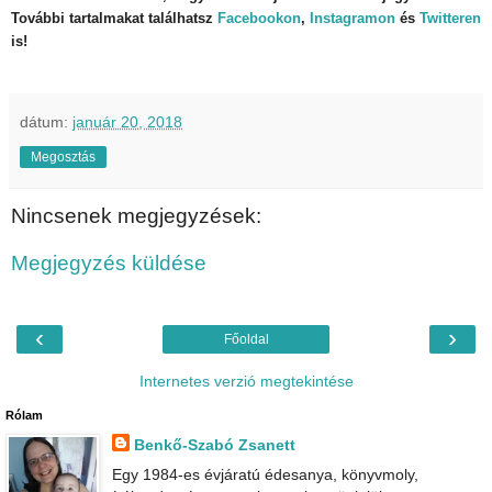
További tartalmakat találhatsz
Facebookon
,
Instagramon
és
Twitteren
is!
dátum:
január 20, 2018
Megosztás
Nincsenek megjegyzések:
Megjegyzés küldése
‹
›
Főoldal
Internetes verzió megtekintése
Rólam
Benkő-Szabó Zsanett
Egy 1984-es évjáratú édesanya, könyvmoly,