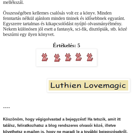
mellékszál.
Összességében kellemes csalósás volt ez a könyv. Minden
fenntartás nélkül ajánlom minden tininek és idősebbnek egyaránt.
Egyszerre tartalmas és kikapcsolódást nyújtó olvasmányélmény.
Nekem különösen jól esett a fantasyk, sci-fik, disztópiák, stb. közé
beszúrni egy ilyen könyvet.
Értékelés: 5
----
Köszönöm, hogy végigolvastad a bejegyzést! Ha tetszik, amit itt
találsz, feliratkozhatsz a blog rendszeres olvasói közé, illetve
követhetsz e-mailen is, hogy ne maradj le a további bejegyzésekről.