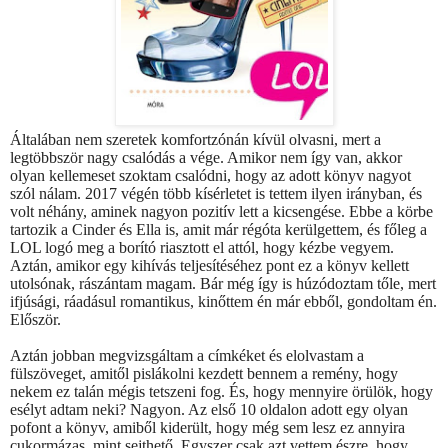
Általában nem szeretek komfortzónán kívül olvasni, mert a
legtöbbször nagy csalódás a vége. Amikor nem így van, akkor
olyan kellemeset szoktam csalódni, hogy az adott könyv nagyot
szól nálam. 2017 végén több kísérletet is tettem ilyen irányban, és
volt néhány, aminek nagyon pozitív lett a kicsengése. Ebbe a körbe
tartozik a Cinder és Ella is, amit már régóta kerülgettem, és főleg a
LOL logó meg a borító riasztott el attól, hogy kézbe vegyem.
Aztán, amikor egy kihívás teljesítéséhez pont ez a könyv kellett
utolsónak, rászántam magam. Bár még így is húzódoztam tőle, mert
ifjúsági, ráadásul romantikus, kinőttem én már ebből, gondoltam én.
Először.
Aztán jobban megvizsgáltam a címkéket és elolvastam a
fülszöveget, amitől pislákolni kezdett bennem a remény, hogy
nekem ez talán mégis tetszeni fog. És, hogy mennyire örülök, hogy
esélyt adtam neki? Nagyon. Az első 10 oldalon adott egy olyan
pofont a könyv, amiből kiderült, hogy még sem lesz ez annyira
cukormázas, mint sejthető. Egyszer csak azt vettem észre, hogy