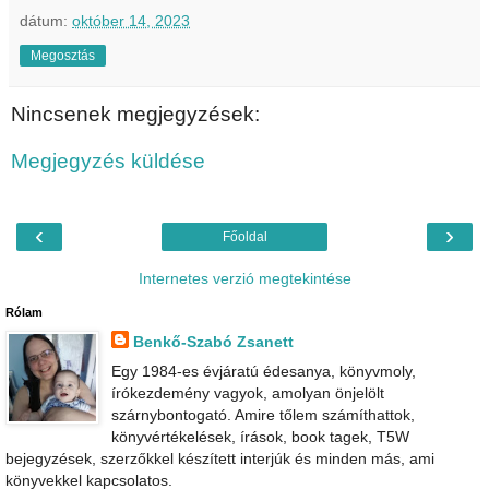
dátum:
október 14, 2023
Megosztás
Nincsenek megjegyzések:
Megjegyzés küldése
‹
›
Főoldal
Internetes verzió megtekintése
Rólam
Benkő-Szabó Zsanett
Egy 1984-es évjáratú édesanya, könyvmoly,
írókezdemény vagyok, amolyan önjelölt
szárnybontogató. Amire tőlem számíthattok,
könyvértékelések, írások, book tagek, T5W
bejegyzések, szerzőkkel készített interjúk és minden más, ami
könyvekkel kapcsolatos.