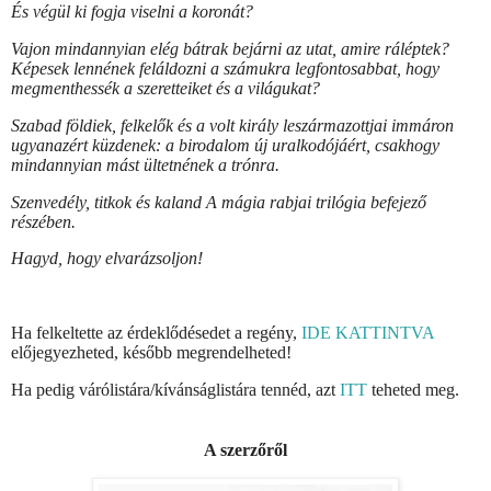
És végül ki fogja viselni a koronát?
Vajon mindannyian elég bátrak bejárni az utat, amire ráléptek?
Képesek lennének feláldozni a számukra legfontosabbat, hogy
megmenthessék a szeretteiket és a világukat?
Szabad földiek, felkelők és a volt király leszármazottjai immáron
ugyanazért küzdenek: a birodalom új uralkodójáért, csakhogy
mindannyian mást ültetnének a trónra.
Szenvedély, titkok és kaland A mágia rabjai trilógia befejező
részében.
Hagyd, hogy elvarázsoljon!
Ha felkeltette az érdeklődésedet a regény,
IDE KATTINTVA
előjegyezheted, később megrendelheted!
Ha pedig várólistára/kívánságlistára tennéd, azt
ITT
teheted meg.
A szerzőről