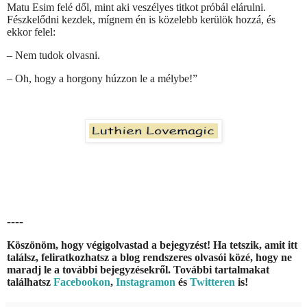
Matu Esim felé dől, mint aki veszélyes titkot próbál elárulni.
Fészkelődni kezdek, mígnem én is közelebb kerülök hozzá, és
ekkor felel:
– Nem tudok olvasni.
– Oh, hogy a horgony húzzon le a mélybe!”
----
Köszönöm, hogy végigolvastad a bejegyzést! Ha tetszik, amit itt
találsz, feliratkozhatsz a blog rendszeres olvasói közé, hogy ne
maradj le a további bejegyzésekről. További tartalmakat
találhatsz
Facebookon
,
Instagramon
és
Twitteren
is!