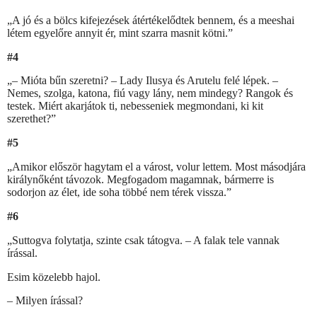
„A jó és a bölcs kifejezések átértékelődtek bennem, és a meeshai
létem egyelőre annyit ér, mint szarra masnit kötni.”
#4
„– Mióta bűn szeretni? – Lady Ilusya és Arutelu felé lépek. –
Nemes, szolga, katona, fiú vagy lány, nem mindegy? Rangok és
testek. Miért akarjátok ti, nebesseniek megmondani, ki kit
szerethet?”
#5
„Amikor először hagytam el a várost, volur lettem. Most másodjára
királynőként távozok. Megfogadom magamnak, bármerre is
sodorjon az élet, ide soha többé nem térek vissza.”
#6
„Suttogva folytatja, szinte csak tátogva. – A falak tele vannak
írással.
Esim közelebb hajol.
– Milyen írással?