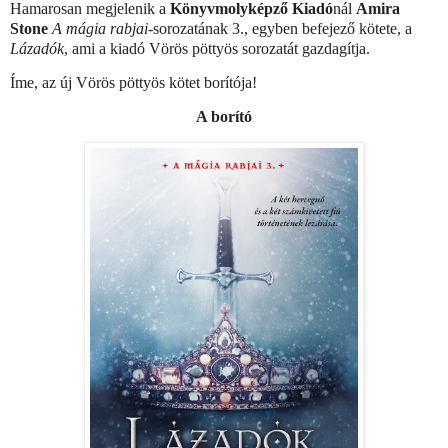
Hamarosan megjelenik a
Könyvmolyképző Kiadó
nál
Amira
Stone
A mágia rabjai
-sorozatának 3., egyben befejező kötete, a
Lázadók
, ami a kiadó Vörös pöttyös sorozatát gazdagítja.
Íme, az új Vörös pöttyös kötet borítója!
A borító