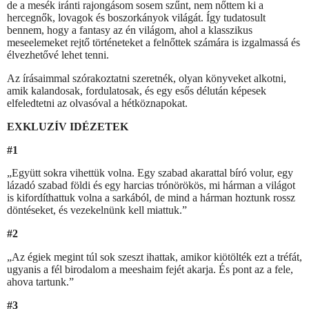
de a mesék iránti rajongásom sosem szűnt, nem nőttem ki a
hercegnők, lovagok és boszorkányok világát. Így tudatosult
bennem, hogy a fantasy az én világom, ahol a klasszikus
meseelemeket rejtő történeteket a felnőttek számára is izgalmassá és
élvezhetővé lehet tenni.
Az írásaimmal szórakoztatni szeretnék, olyan könyveket alkotni,
amik kalandosak, fordulatosak, és egy esős délután képesek
elfeledtetni az olvasóval a hétköznapokat.
EXKLUZÍV IDÉZETEK
#1
„Együtt sokra vihettük volna. Egy szabad akarattal bíró volur, egy
lázadó szabad földi és egy harcias trónörökös, mi hárman a világot
is kifordíthattuk volna a sarkából, de mind a hárman hoztunk rossz
döntéseket, és vezekelnünk kell miattuk.”
#2
„Az égiek megint túl sok szeszt ihattak, amikor kiötölték ezt a tréfát,
ugyanis a fél birodalom a meeshaim fejét akarja. És pont az a fele,
ahova tartunk.”
#3