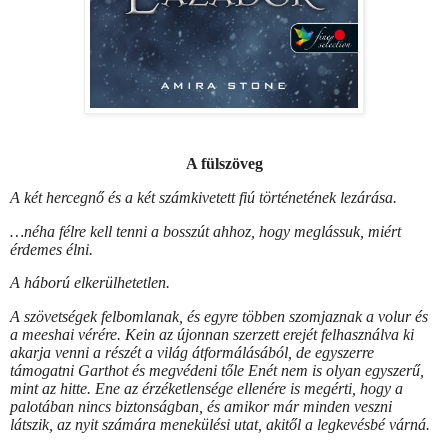
A fülszöveg
A két hercegnő és a két számkivetett fiú történetének lezárása.
…néha félre kell tenni a bosszút ahhoz, hogy meglássuk, miért
érdemes élni.
A háború elkerülhetetlen.
A szövetségek felbomlanak, és egyre többen szomjaznak a volur és
a meeshai vérére. Kein az újonnan szerzett erejét felhasználva ki
akarja venni a részét a világ átformálásából, de egyszerre
támogatni Garthot és megvédeni tőle Enét nem is olyan egyszerű,
mint az hitte. Ene az érzéketlensége ellenére is megérti, hogy a
palotában nincs biztonságban, és amikor már minden veszni
látszik, az nyit számára menekülési utat, akitől a legkevésbé várná.