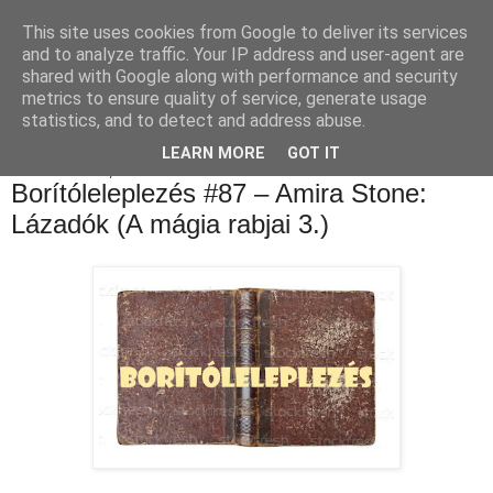
This site uses cookies from Google to deliver its services
Luthien Könyvvilága Blog
and to analyze traffic. Your IP address and user-agent are
shared with Google along with performance and security
metrics to ensure quality of service, generate usage
statistics, and to detect and address abuse.
▼
LEARN MORE
GOT IT
2023. október 14., szombat
Borítóleleplezés #87 – Amira Stone:
Lázadók (A mágia rabjai 3.)