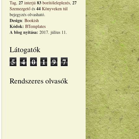
27
83
27
Tag
,
interjú
borítóleleplezés
,
44
Szemezgető
és
Könyveken túl
bejegyzés olvasható.
Design
:
Bookish
Kódok:
BTemplates
A blog nyitása:
2017. július 11.
Látogatók
5
4
0
1
9
7
Rendszeres olvasók