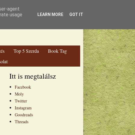
ga Blog
user-agent
erate usage
LEARN MORE
GOT IT
zés
Top 5 Szerda
Book Tag
olat
Itt is megtalálsz
Facebook
Moly
Twitter
Instagram
Goodreads
Threads