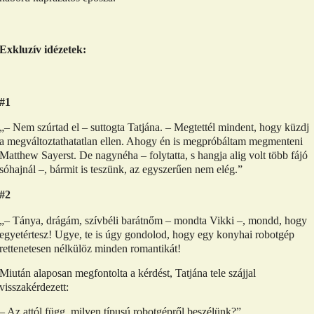
Exkluzív idézetek:
#1
„– Nem szúrtad el – suttogta Tatjána. – Megtettél mindent, hogy küzdj
a megváltoztathatatlan ellen. Ahogy én is megpróbáltam megmenteni
Matthew Sayerst. De nagynéha – folytatta, s hangja alig volt több fájó
sóhajnál –, bármit is teszünk, az egyszerűen nem elég.”
#2
„– Tánya, drágám, szívbéli barátnőm – mondta Vikki –, mondd, hogy
egyetértesz! Ugye, te is úgy gondolod, hogy egy konyhai robotgép
rettenetesen nélkülöz minden romantikát!
Miután alaposan megfontolta a kérdést, Tatjána tele szájjal
visszakérdezett:
– Az attól függ, milyen típusú robotgépről beszélünk?”