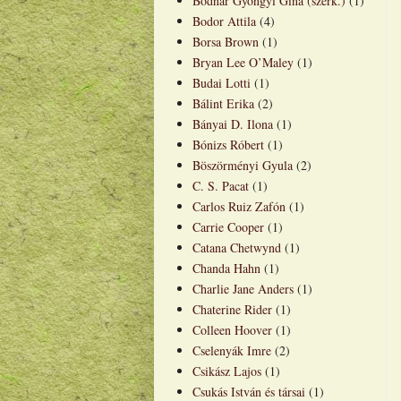
Bodnár Gyöngyi Gina (szerk.)
(1)
Bodor Attila
(4)
Borsa Brown
(1)
Bryan Lee O’Maley
(1)
Budai Lotti
(1)
Bálint Erika
(2)
Bányai D. Ilona
(1)
Bónizs Róbert
(1)
Böszörményi Gyula
(2)
C. S. Pacat
(1)
Carlos Ruiz Zafón
(1)
Carrie Cooper
(1)
Catana Chetwynd
(1)
Chanda Hahn
(1)
Charlie Jane Anders
(1)
Chaterine Rider
(1)
Colleen Hoover
(1)
Cselenyák Imre
(2)
Csikász Lajos
(1)
Csukás István és társai
(1)