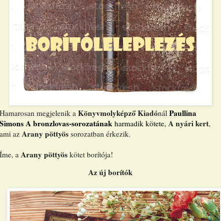
Könyvmolyképző Kiadó
Paullina
Hamarosan megjelenik a
nál
Simons A bronzlovas-sorozatának
A nyári kert
harmadik kötete,
,
Arany pöttyös
ami az
sorozatban érkezik.
Arany pöttyös
Íme, a
kötet borítója!
Az új borítók