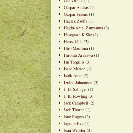
Gál Vilmos
(1)
Gáspár András
(1)
Gáspár Ferenc
(1)
Hacsek Zsófia
(1)
Hajdú-Antal Zsuzsanna
(3)
Hasegawa K-Ske
(1)
Hercz Júlia
(3)
Hiro Mashima
(1)
Hiromu Arakawa
(1)
Ian Tregillis
(3)
Isaac Marion
(1)
Istók Anna
(2)
Izolde Johannsen
(3)
J. D. Salinger
(1)
J. K. Rowling
(3)
Jack Campbell
(2)
Jack Thorne
(1)
Jane Rogers
(2)
Jaymin Eve
(1)
Jean Webster
(2)