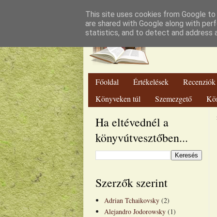
Lut
This site uses cookies from Google to d
are shared with Google along with perf
statistics, and to detect and address 
Főoldal
Értékelések
Recenziók
Könyveken túl
Szemezgető
Kö
Ha eltévednél a
könyvútvesztőben...
Szerzők szerint
Adrian Tchaikovsky
(2)
Alejandro Jodorowsky
(1)