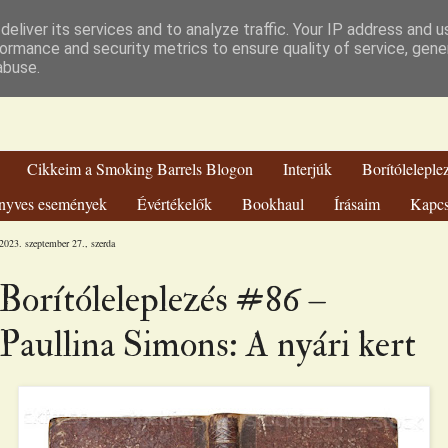
hien Könyvvilá
eliver its services and to analyze traffic. Your IP address and 
ormance and security metrics to ensure quality of service, gen
abuse.
Cikkeim a Smoking Barrels Blogon
Interjúk
Borítóleleple
nyves események
Évértékelők
Bookhaul
Írásaim
Kapcs
2023. szeptember 27., szerda
Borítóleleplezés #86 –
Paullina Simons: A nyári kert