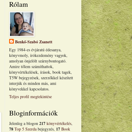
Rólam
Benkő-Szabó Zsanett
Egy 1984-es évjáratú édesanya,
könyvmoly, írókezdemény vagyok,
amolyan önjelölt szárnybontogató.
Amire tőlem számíthattok,
könyvértékelések, írások, book tagek,
T5W bejegyzések, szerzőkkel készített
interjúk és minden más, ami
könyvekkel kapcsolatos.
Teljes profil megtekintése
Bloginformációk
217
Jelenleg a blogon
könyvértékelés
,
78
17
Top 5 Szerda
bejegyzés,
Book