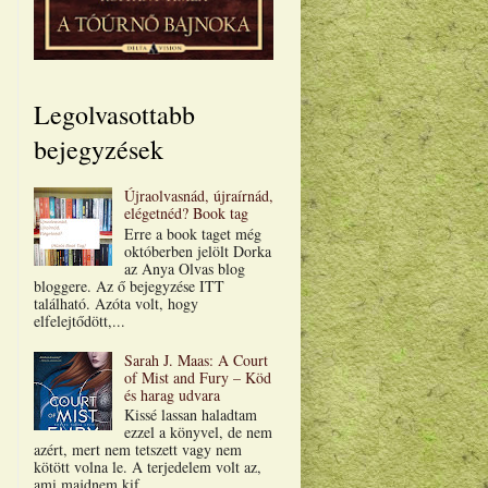
Legolvasottabb
bejegyzések
Újraolvasnád, újraírnád,
elégetnéd? Book tag
Erre a book taget még
októberben jelölt Dorka
az Anya Olvas blog
bloggere. Az ő bejegyzése ITT
található. Azóta volt, hogy
elfelejtődött,...
Sarah J. Maas: A Court
of Mist and Fury – Köd
és harag udvara
Kissé lassan haladtam
ezzel a könyvel, de nem
azért, mert nem tetszett vagy nem
kötött volna le. A terjedelem volt az,
ami majdnem kif...