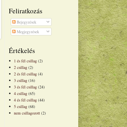
Feliratkozás
Bejegyzések
Megjegyzések
Értékelés
1 és fél csillag
(2)
2 csillag
(2)
2 és fél csillag
(4)
3 csillag
(16)
3 és fél csillag
(24)
4 csillag
(65)
4 és fél csillag
(44)
5 csillag
(68)
nem csillagozott
(2)