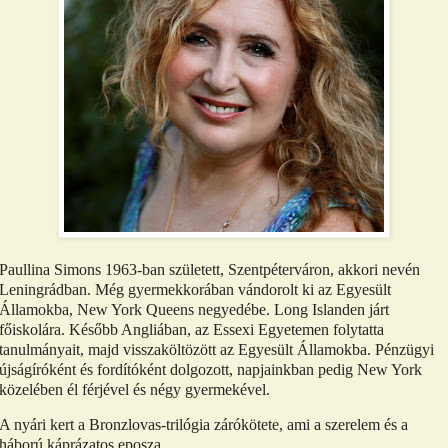
Paullina Simons 1963-ban született, Szentpéterváron, akkori nevén
Leningrádban. Még gyermekkorában vándorolt ki az Egyesült
Államokba, New York Queens negyedébe. Long Islanden járt
főiskolára. Később Angliában, az Essexi Egyetemen folytatta
tanulmányait, majd visszaköltözött az Egyesült Államokba. Pénzügyi
újságíróként és fordítóként dolgozott, napjainkban pedig New York
közelében él férjével és négy gyermekével.
A nyári kert a Bronzlovas-trilógia zárókötete, ami a szerelem és a
háború káprázatos eposza.