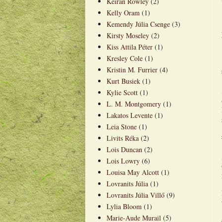
Keiran Rowley
(2)
Kelly Oram
(1)
Kemendy Júlia Csenge
(3)
Kirsty Moseley
(2)
Kiss Attila Péter
(1)
Kresley Cole
(1)
Kristin M. Furrier
(4)
Kurt Busiek
(1)
Kylie Scott
(1)
L. M. Montgomery
(1)
Lakatos Levente
(1)
Leia Stone
(1)
Livits Réka
(2)
Lois Duncan
(2)
Lois Lowry
(6)
Louisa May Alcott
(1)
Lovranits Júlia
(1)
Lovranits Júlia Villő
(9)
Lylia Bloom
(1)
Marie-Aude Murail
(5)