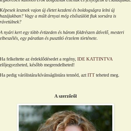
Képesek lesznek vajon új életet kezdeni és boldogságra lelni új
hazájukban? Vagy a múlt árnyai még elsőszülött fiuk sorsára is
rávetülnek?
A nyári kert egy több évtizeden és három földrészen átívelő, mesteri
elbeszélés, egy páratlan és pusztító érzelem története.
Ha felkeltette az érdeklődésedet a regény,
IDE KATTINTVA
előjegyezheted, később megrendelheted!
Ha pedig várólistára/kívánságlistára tennéd, azt
ITT
teheted meg.
A szerzőről