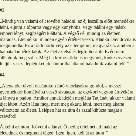
#3
„Mindig van valami cél: tovább haladni, az éj leszállta előtt menedékre
lelni, eljutni a tópartra vagy egy kunyhóba, vagy találni egy másik
emberi lényt, segítségért kiáltani. A végső cél mindig az életben
maradás. Élet nélkül minden egyéb értékét veszti. Blanka Davidovna is
megmondta. Ez a földi porhüvely az a templom, magyarázta, amiben a
halhatatlan lélek lakik. Az élet az első és legfontosabb. Ezért nem
állhatunk meg soha. Még ha körbe-körbe is megyünk, kínkeservesen
fejtjük vissza lépteinket, de tántoríthatatlanul haladunk valami felé.”
#4
„Alexander távoli óceánokon futó vitorlásokra gondol, a messzi
gyermekkor homályába vesző sivatagra, az egykori vagyon árnyékára,
a lányra a padon. Amikor annak idején meglátta Tatjánát, akkor valami
újat látott. Azért látta meg, mert meg akarta látni, mert meg akarta
változtatni az életét. Lelépett hát az útra és azzal kihúzta magát a
csávából.
Átkelni az úton. Követni a lányt. Ő pedig értelmet ad majd az
életednek és megment téged. Igen, igen, kelj át az úton!”