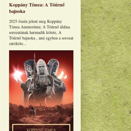
Koppány Tímea: A Tóúrnő
bajnoka
2025 őszén jelent meg Koppány
Tímea Ammerúnia: A Tóúrnő áldása
sorozatának harmadik kötete, A
Tóúrnő bajnoka , ami egyben a sorozat
záróköte...