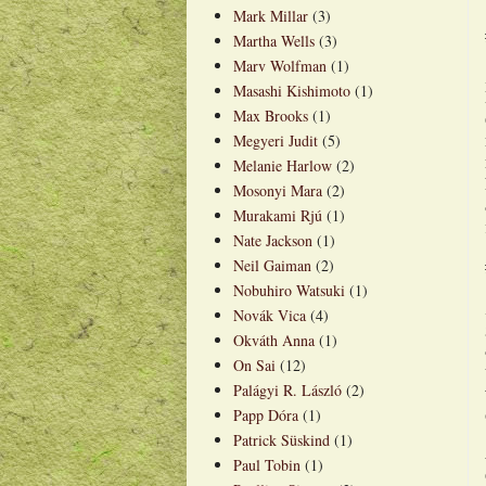
Mark Millar
(3)
Martha Wells
(3)
Marv Wolfman
(1)
Masashi Kishimoto
(1)
Max Brooks
(1)
Megyeri Judit
(5)
Melanie Harlow
(2)
Mosonyi Mara
(2)
Murakami Rjú
(1)
Nate Jackson
(1)
Neil Gaiman
(2)
Nobuhiro Watsuki
(1)
Novák Vica
(4)
Okváth Anna
(1)
On Sai
(12)
Palágyi R. László
(2)
Papp Dóra
(1)
Patrick Süskind
(1)
Paul Tobin
(1)