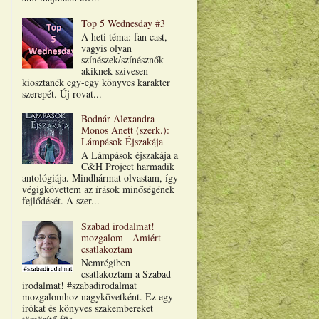
Top 5 Wednesday #3
A heti téma: fan cast,
vagyis olyan
színészek/színésznők
akiknek szívesen
kiosztanék egy-egy könyves karakter
szerepét. Új rovat...
Bodnár Alexandra –
Monos Anett (szerk.):
Lámpások Éjszakája
A Lámpások éjszakája a
C&H Project harmadik
antológiája. Mindhármat olvastam, így
végigkövettem az írások minőségének
fejlődését. A szer...
Szabad irodalmat!
mozgalom - Amiért
csatlakoztam
Nemrégiben
csatlakoztam a Szabad
irodalmat! #szabadirodalmat
mozgalomhoz nagykövetként. Ez egy
írókat és könyves szakembereket