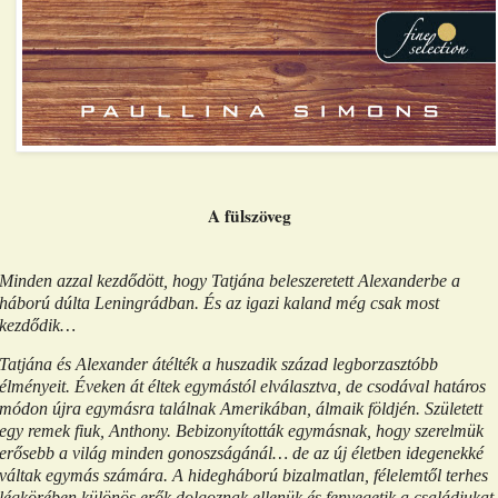
A fülszöveg
Minden azzal kezdődött, hogy Tatjána beleszeretett Alexanderbe a
háború dúlta Leningrádban. És az igazi kaland még csak most
kezdődik…
Tatjána és Alexander átélték a huszadik század legborzasztóbb
élményeit. Éveken át éltek egymástól elválasztva, de csodával határos
módon újra egymásra találnak Amerikában, álmaik földjén. Született
egy remek fiuk, Anthony. Bebizonyították egymásnak, hogy szerelmük
erősebb a világ minden gonoszságánál… de az új életben idegenekké
váltak egymás számára. A hidegháború bizalmatlan, félelemtől terhes
légkörében különös erők dolgoznak ellenük és fenyegetik a családjukat.