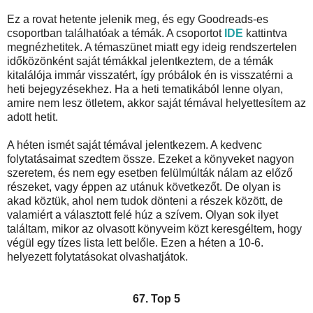
Ez a rovat hetente jelenik meg, és egy Goodreads-es
csoportban találhatóak a témák. A csoportot
IDE
kattintva
megnézhetitek. A témaszünet miatt egy ideig rendszertelen
időközönként saját témákkal jelentkeztem, de a témák
kitalálója immár visszatért, így próbálok én is visszatérni a
heti bejegyzésekhez. Ha a heti tematikából lenne olyan,
amire nem lesz ötletem, akkor saját témával helyettesítem az
adott hetit.
A héten ismét saját témával jelentkezem. A kedvenc
folytatásaimat szedtem össze. Ezeket a könyveket nagyon
szeretem, és nem egy esetben felülmúlták nálam az előző
részeket, vagy éppen az utánuk következőt. De olyan is
akad köztük, ahol nem tudok dönteni a részek között, de
valamiért a választott felé húz a szívem. Olyan sok ilyet
találtam, mikor az olvasott könyveim közt keresgéltem, hogy
végül egy tízes lista lett belőle. Ezen a héten a 10-6.
helyezett folytatásokat olvashatjátok.
67. Top 5