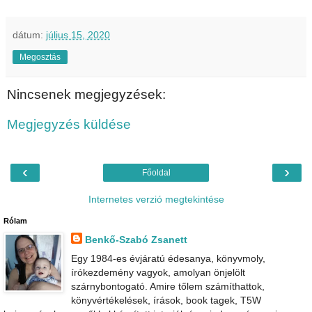
dátum:
július 15, 2020
Megosztás
Nincsenek megjegyzések:
Megjegyzés küldése
‹
›
Főoldal
Internetes verzió megtekintése
Rólam
Benkő-Szabó Zsanett
Egy 1984-es évjáratú édesanya, könyvmoly,
írókezdemény vagyok, amolyan önjelölt
szárnybontogató. Amire tőlem számíthattok,
könyvértékelések, írások, book tagek, T5W