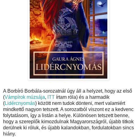
A Borbíró Borbála-sorozatnál úgy áll a helyzet, hogy az első
(
Vámpírok múzsája
,
ITT
írtam róla) és a harmadik
(
Lidércnyomás
) között nem tudok dönteni, mert valamiért
mindkettő nagyon tetszett. A sorozatból viszont ez a kedvenc
folytatásom, így a listán a helye. Különösen tetszett benne,
hogy a szereplők kimozdulnak Magyarországról, újabb titkok
derülnek ki róluk, és újabb kalandokban, fordulatokban sincs
hiány.