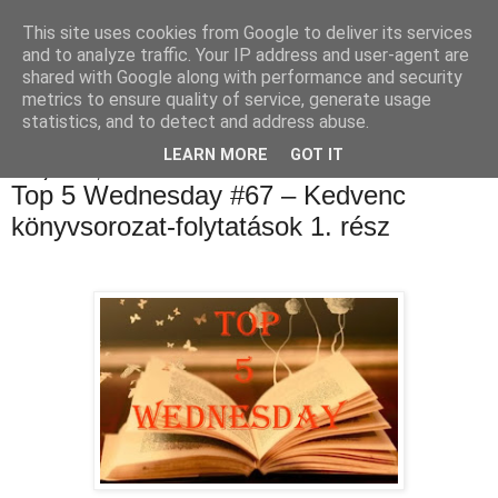
This site uses cookies from Google to deliver its services
Luthien Könyvvilága Blog
and to analyze traffic. Your IP address and user-agent are
shared with Google along with performance and security
metrics to ensure quality of service, generate usage
statistics, and to detect and address abuse.
▼
LEARN MORE
GOT IT
2020. július 15., szerda
Top 5 Wednesday #67 – Kedvenc
könyvsorozat-folytatások 1. rész