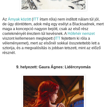
Az
Árnyak között
(
ITT
írtam róla) nem indított nálam túl jól,
de úgy döntöttem, adok még egy esélyt a Blacksadnek, mert
maga a koncepció nagyon bejött, csak az első rész
cselekményét éreztem túl kevésnek. A
Hófehér nemzet
viszont kellemesen meglepett (
ITT
fejtettem ki róla a
véleményemet), mert az elsőnél sokkal összetettebb lett a
sztorija, és a megvalósítás is jobban tetszett, mint az előző
résznél.
9. helyezett: Gaura Ágnes: Lidércnyomás