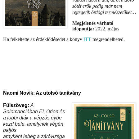
sötét erők pedig már nem
rejtegetik ördögi természetüket…
Megjelenés várható
időpontja:
2022. május
Ha felkeltette az érdeklődésedet a könyv
ITT
megrendelheted.
Naomi Novik: Az utolsó tanítvány
Fülszöveg:
A
Solomanciában El, Orion és
a többi diák a végzős évbe
kezd bele, amelynek végén
baljós
árnyként lebeg a záróvizsga