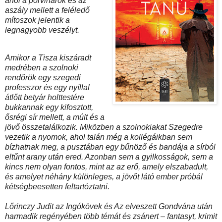
ahol a porviharok és az
aszály mellett a feléledő
mítoszok jelentik a
legnagyobb veszélyt.
Amikor a Tisza kiszáradt
medrében a szolnoki
rendőrök egy szegedi
professzor és egy nyíllal
átlőtt betyár holttestére
bukkannak egy kifosztott,
ősrégi sír mellett, a múlt és a
jövő összetalálkozik. Miközben a szolnokiakat Szegedre
vezetik a nyomok, ahol talán még a kollégáikban sem
bízhatnak meg, a pusztában egy bűnöző és bandája a sírból
eltűnt arany után ered. Azonban sem a gyilkosságok, sem a
kincs nem olyan fontos, mint az az erő, amely elszabadult,
és amelyet néhány különleges, a jövőt látó ember próbál
kétségbeesetten feltartóztatni.
Lőrinczy Judit az Ingókövek és Az elveszett Gondvána után
harmadik regényében több témát és zsánert – fantasyt, krimit