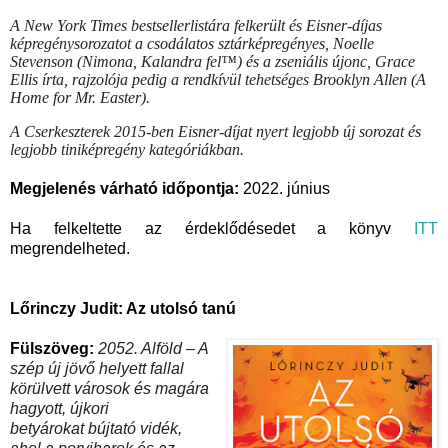
A New York Times bestsellerlistára felkerült és Eisner-díjas
képregénysorozatot a csodálatos sztárképregényes, Noelle
Stevenson (Nimona, Kalandra fel™) és a zseniális újonc, Grace
Ellis írta, rajzolója pedig a rendkívül tehetséges Brooklyn Allen (A
Home for Mr. Easter).
A Cserkeszterek 2015-ben Eisner-díjat nyert legjobb új sorozat és
legjobb tiniképregény kategóriákban.
Megjelenés várható időpontja:
2022. június
Ha felkeltette az érdeklődésedet a könyv
ITT
megrendelheted.
Lőrinczy Judit: Az utolsó tanú
Fülszöveg:
2052. Alföld – A
szép új jövő helyett fallal
körülvett városok és magára
hagyott, újkori
betyárokat bújtató vidék,