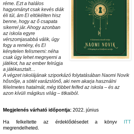
réme. Ezt a halálos
hagyományt csak kevés diák
éli túl, ám El eltökélten hisz
benne, hogy az ő csapata
sikerrel jár. Ahogy azonban
az iskola egyre
vérszomjasabbá válik, úgy
fogy a remény, és El
kénytelen felismerni: néha
csak úgy lehet megnyerni a
játékot, ha az ember felrúgja
a játékasztalt…
A végzet iskolájának sziporkázó folytatásában Naomi Novik
hősnője, a sötét varázslónő, aki nem akarja használni
félelmetes hatalmát, még többet felfed az iskola – és az
azon kívüli mágikus világ – titkaiból.
Megjelenés várható időpontja:
2022. június
Ha felkeltette az érdeklődésedet a könyv
ITT
megrendelheted.