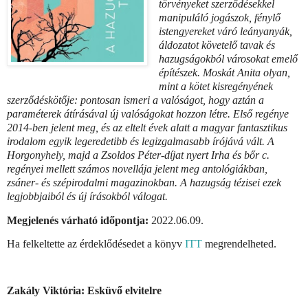
törvényeket szerződésekkel
manipuláló jogászok, fénylő
istengyereket váró leányanyák,
áldozatot követelő tavak és
hazugságokból városokat emelő
építészek. Moskát Anita olyan,
mint a kötet kisregényének
szerződéskötője: pontosan ismeri a valóságot, hogy aztán a
paraméterek átírásával új valóságokat hozzon létre. Első regénye
2014-ben jelent meg, és az eltelt évek alatt a magyar fantasztikus
irodalom egyik legeredetibb és legizgalmasabb írójává vált. A
Horgonyhely, majd a Zsoldos Péter-díjat nyert Irha és bőr c.
regényei mellett számos novellája jelent meg antológiákban,
zsáner- és szépirodalmi magazinokban. A hazugság tézisei ezek
legjobbjaiból és új írásokból válogat.
Megjelenés várható időpontja:
2022.06.09.
Ha felkeltette az érdeklődésedet a könyv
ITT
megrendelheted.
Zakály Viktória: Esküvő elvitelre