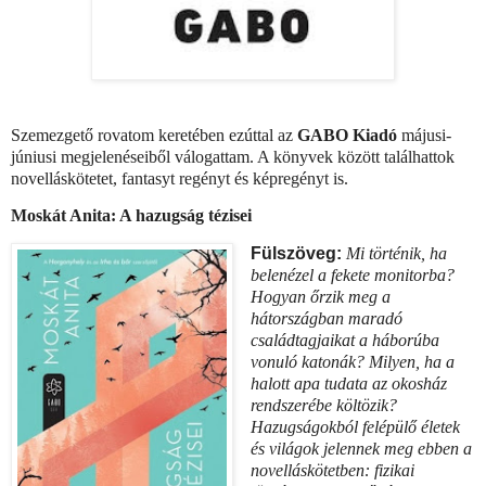
Szemezgető rovatom keretében ezúttal az
GABO Kiadó
májusi-
júniusi megjelenéseiből válogattam. A könyvek között találhattok
novelláskötetet, fantasyt regényt és képregényt is.
Moskát Anita: A hazugság tézisei
Fülszöveg:
Mi történik, ha
belenézel a fekete monitorba?
Hogyan őrzik meg a
hátországban maradó
családtagjaikat a háborúba
vonuló katonák? Milyen, ha a
halott apa tudata az okosház
rendszerébe költözik?
Hazugságokból felépülő életek
és világok jelennek meg ebben a
novelláskötetben: fizikai