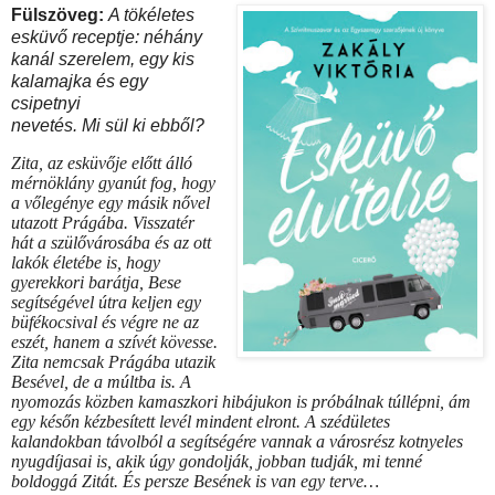
Fülszöveg:
A tökéletes
esküvő receptje: néhány
kanál szerelem, egy kis
kalamajka és egy
csipetnyi
nevetés. Mi sül ki ebből?
Zita, az esküvője előtt álló
mérnöklány gyanút fog, hogy
a vőlegénye egy másik nővel
utazott Prágába. Visszatér
hát a szülővárosába és az ott
lakók életébe is, hogy
gyerekkori barátja, Bese
segítségével útra keljen egy
büfékocsival és végre ne az
eszét, hanem a szívét kövesse.
Zita nemcsak Prágába utazik
Besével, de a múltba is. A
nyomozás közben kamaszkori hibájukon is próbálnak túllépni, ám
egy későn kézbesített levél mindent elront. A szédületes
kalandokban távolból a segítségére vannak a városrész kotnyeles
nyugdíjasai is, akik úgy gondolják, jobban tudják, mi tenné
boldoggá Zitát. És persze Besének is van egy terve…