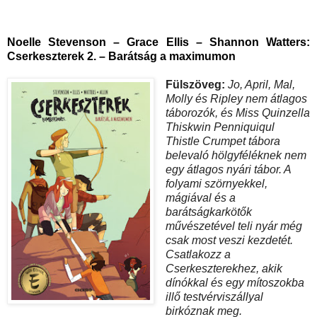
Noelle Stevenson – Grace Ellis – Shannon Watters:
Cserkeszterek 2. – Barátság a maximumon
Fülszöveg:
Jo, April, Mal,
Molly és Ripley nem átlagos
táborozók, és Miss Quinzella
Thiskwin Penniquiqul
Thistle Crumpet tábora
belevaló hölgyféléknek nem
egy átlagos nyári tábor. A
folyami szörnyekkel,
mágiával és a
barátságkarkötők
művészetével teli nyár még
csak most veszi kezdetét.
Csatlakozz a
Cserkeszterekhez, akik
dínókkal és egy mítoszokba
illő testvérviszállyal
birkóznak meg.