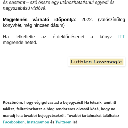
és easternt – sző össze egy utánozhatatlanul egyedi és
nagyszabású vízióvá.
Megjelenés várható időpontja:
2022. (valószínűleg
könyvhét, még nincsen dátum)
Ha felkeltette az érdeklődésedet a könyv
ITT
megrendelheted.
----
Köszönöm, hogy végigolvastad a bejegyzést! Ha tetszik, amit itt
találsz, feliratkozhatsz a blog rendszeres olvasói közé, hogy ne
maradj le a további bejegyzésekről. További tartalmakat találhatsz
Facebookon
,
Instagramon
és
Twitteren
is!