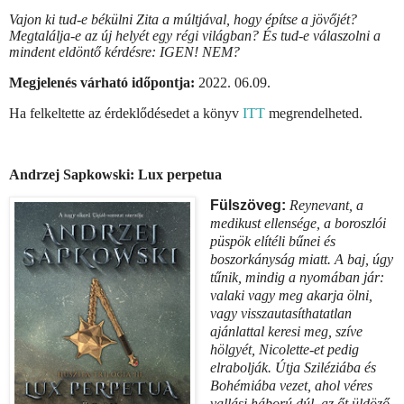
Vajon ki tud-e békülni Zita a múltjával, hogy építse a jövőjét?
Megtalálja-e az új helyét egy régi világban? És tud-e válaszolni a
mindent eldöntő kérdésre: IGEN! NEM?
Megjelenés várható időpontja:
2022. 06.09.
Ha felkeltette az érdeklődésedet a könyv
ITT
megrendelheted.
Andrzej Sapkowski: Lux perpetua
Fülszöveg:
Reynevant, a
medikust ellensége, a boroszlói
püspök elítéli bűnei és
boszorkányság miatt. A baj, úgy
tűnik, mindig a nyomában jár:
valaki vagy meg akarja ölni,
vagy visszautasíthatatlan
ajánlattal keresi meg, szíve
hölgyét, Nicolette-et pedig
elrabolják. Útja Sziléziába és
Bohémiába vezet, ahol véres
vallási háború dúl, az őt üldöző