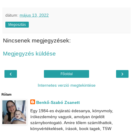
dátum:
május 13, 2022
Megosztás
Nincsenek megjegyzések:
Megjegyzés küldése
‹
›
Főoldal
Internetes verzió megtekintése
Rólam
Benkő-Szabó Zsanett
Egy 1984-es évjáratú édesanya, könyvmoly,
írókezdemény vagyok, amolyan önjelölt
szárnybontogató. Amire tőlem számíthattok,
könyvértékelések, írások, book tagek, T5W