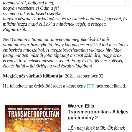
teremtéséről, hallgasd meg,
hogyan veszítette el Odin a fél
szemét a titkos tudásért cserébe,
hogyan készült Thor kalapácsa és az istenek hatalmas fegyverei, és
miként hozza majd el Loki a mindenek végét, a rettegett
Ragnarököt.
Neil Gaiman a Sandman-univerzum megalkotásával már
számtalanszor bizonyí­totta, hogy különleges érzékkel tud mesélni az
emberiség mítoszai­ról. A megzabolázhatatlan vikingek hitvilága
pedig minden másnál jobb táptalajt biztosít számára, hogy örök
érvényű történeteket mesélhessen el. Fagy és tűz, fény és sötétség,
élet és halál – üdvözlégy a vad észak világában!
Megjelenés várható időpontja:
2021. szeptember 02.
Ha felkeltette az érdeklődésedet a képregény
ITT
megrendelheted.
Warren Ellis:
Transmetropolitan - A ​teljes
gyűjtemény 2.
„Én ​nem félek tőlük. Ők félnek