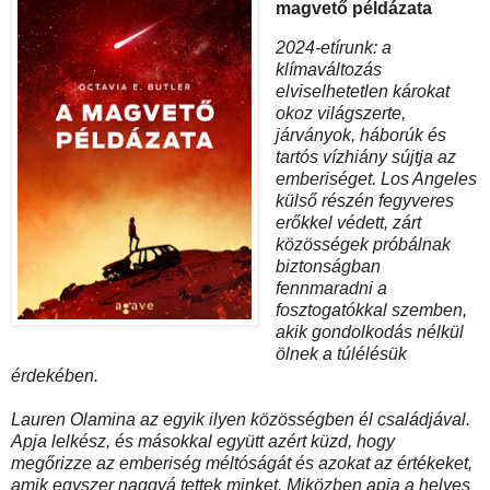
magvető példázata
2024-et ​írunk: a
klímaváltozás
elviselhetetlen károkat
okoz világszerte,
járványok, háborúk és
tartós vízhiány sújtja az
emberiséget. Los Angeles
külső részén fegyveres
erőkkel védett, zárt
közösségek próbálnak
biztonságban
fennmaradni a
fosztogatókkal szemben,
akik gondolkodás nélkül
ölnek a túlélésük
érdekében.
Lauren Olamina az egyik ilyen közösségben él családjával.
Apja lelkész, és másokkal együtt azért küzd, hogy
megőrizze az emberiség méltóságát és azokat az értékeket,
amik egyszer naggyá tettek minket. Miközben apja a helyes