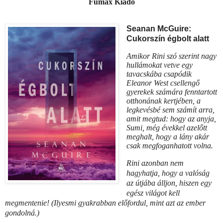
Fumax Kiadó
Seanan McGuire:
Cukorszín ​égbolt alatt
Amikor ​Rini szó szerint nagy
hullámokat vetve egy
tavacskába csapódik
Eleanor West csellengő
gyerekek számára fenntartott
otthonának kertjében, a
legkevésbé sem számít arra,
amit megtud: hogy az anyja,
Sumi, még évekkel azelőtt
meghalt, hogy a lány akár
csak megfoganhatott volna.
Rini azonban nem
hagyhatja, hogy a valóság
az útjába álljon, hiszen egy
egész világot kell
megmentenie! (Ilyesmi gyakrabban előfordul, mint azt az ember
gondolná.)