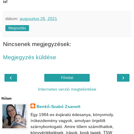
is!
dátum:
augusztus 26, 2021
Megosztás
Nincsenek megjegyzések:
Megjegyzés küldése
‹
›
Főoldal
Internetes verzió megtekintése
Rólam
Benkő-Szabó Zsanett
Egy 1984-es évjáratú édesanya, könyvmoly,
írókezdemény vagyok, amolyan önjelölt
szárnybontogató. Amire tőlem számíthattok,
könyvértékelések, írások, book tagek, T5W