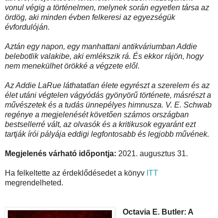
vonul végig a történelmen, melynek során egyetlen társa az
ördög, aki minden évben felkeresi az egyezségük
évfordulóján.
Aztán egy napon, egy manhattani antikváriumban Addie
belebotlik valakibe, aki emlékszik rá. És ekkor rájön, hogy
nem menekülhet örökké a végzete elől.
Az Addie LaRue láthatatlan élete
egyrészt a szerelem és az
élet utáni végtelen vágyódás gyönyörű története, másrészt a
művészetek és a tudás ünnepélyes himnusza. V. E. Schwab
regénye a megjelenését követően számos országban
bestsellerré vált, az olvasók és a kritikusok egyaránt ezt
tartják írói pályája eddigi legfontosabb és legjobb művének.
Megjelenés várható időpontja:
2021. augusztus 31.
Ha felkeltette az érdeklődésedet a könyv
ITT
megrendelheted.
Octavia E. Butler: A