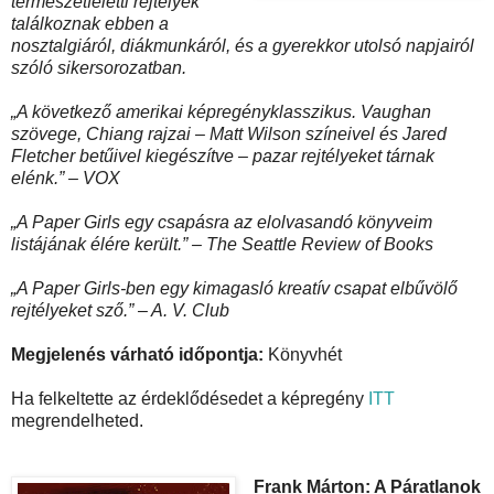
természetfeletti rejtélyek
találkoznak ebben a
nosztalgiáról, diákmunkáról, és a gyerekkor utolsó napjairól
szóló sikersorozatban.
„A következő amerikai képregényklasszikus. Vaughan
szövege, Chiang rajzai – Matt Wilson színeivel és Jared
Fletcher betűivel kiegészítve – pazar rejtélyeket tárnak
elénk.”
– VOX
„A Paper Girls egy csapásra az elolvasandó könyveim
listájának élére került.”
– The Seattle Review of Books
„A Paper Girls-ben egy kimagasló kreatív csapat elbűvölő
rejtélyeket sző.”
– A. V. Club
Megjelenés várható időpontja:
Könyvhét
Ha felkeltette az érdeklődésedet a képregény
ITT
megrendelheted.
Frank Márton: A Páratlanok