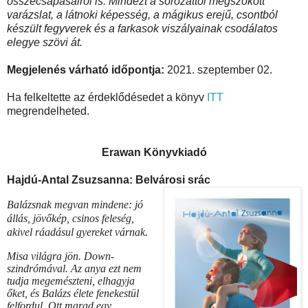
összecsapásairól is. Mindezt a sorozattól megszokott
varázslat, a látnoki képesség, a mágikus erejű, csontból
készült fegyverek és a farkasok viszályainak csodálatos
elegye szövi át.
Megjelenés várható időpontja:
2021. szeptember 02.
Ha felkeltette az érdeklődésedet a könyv
ITT
megrendelheted.
Erawan Könyvkiadó
Hajdú-Antal Zsuzsanna: Belvárosi srác
Balázsnak megvan mindene: jó
állás, jövőkép, csinos feleség,
akivel ráadásul gyereket várnak.
Misa világra jön. Down-
szindrómával. Az anya ezt nem
tudja megemészteni, elhagyja
őket, és Balázs élete fenekestül
felfordul. Ott marad egy