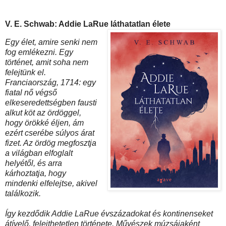
V. E. Schwab: Addie LaRue láthatatlan élete
Egy ​élet, amire senki nem
fog emlékezni. Egy
történet, amit soha nem
felejtünk el.
Franciaország, 1714: egy
fiatal nő végső
elkeseredettségben fausti
alkut köt az ördöggel,
hogy örökké éljen, ám
ezért cserébe súlyos árat
fizet. Az ördög megfosztja
a világban elfoglalt
helyétől, és arra
kárhoztatja, hogy
mindenki elfelejtse, akivel
találkozik.
Így kezdődik Addie LaRue évszázadokat és kontinenseket
átívelő, felejthetetlen története. Művészek múzsájaként