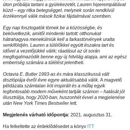
úton próbálja tartani a gyülekezetét, Lauren hiperempátiával
küzd – egy ritka betegséggel, melynek során rendkívül
érzékennyé válik mások fizikai fájdalmával szemben.
Egy nap fosztogatók törnek be a közösségbe, és
bekövetkezik, amitől mindenki tartott: otthonukat
hátrahagyva menekülniük kell a farkastörvények uralta
senkiföldjén. Lauren a túlélőkkel együtt északra tart és
idővel a vezetőjükké válik; ráadásul az út során
megfogalmazódik benne egy új hitvilág alapja, ami az egész
emberiség számára a túlélést jelentheti.
Octavia E. Butler 1993-as és mára klasszikussá vált
disztópiája évről évre egyre aktuálisabbá válik.
A magvető
példázata
számtalan írót inspirált és a műfaj egyik
legfontosabb modern műveként tartják számon – hatását jól
illusztrálja, hogy 2020-ban, huszonhét évvel a megjelenése
után New York Times Bestseller lett.
Megjelenés várható időpontja:
2021. augusztus 31.
Ha felkeltette az érdeklődésedet a könyv
ITT