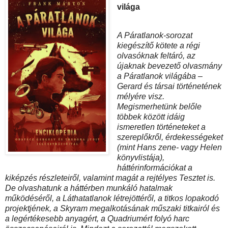
világa
A Páratlanok-sorozat
kiegészítő kötete a régi
olvasóknak feltáró, az
újaknak bevezető olvasmány
a Páratlanok világába –
Gerard és társai történetének
mélyére visz.
Megismerhetünk belőle
többek között idáig
ismeretlen történeteket a
szereplőkről, érdekességeket
(mint Hans zene- vagy Helen
könyvlistája),
háttérinformációkat a
kiképzés részleteiről, valamint magát a rejtélyes Tesztet is.
De olvashatunk a háttérben munkáló hatalmak
működéséről, a Láthatatlanok létrejöttéről, a titkos lopakodó
projektjének, a Skyram megalkotásának műszaki titkairól és
a legértékesebb anyagért, a Quadriumért folyó harc