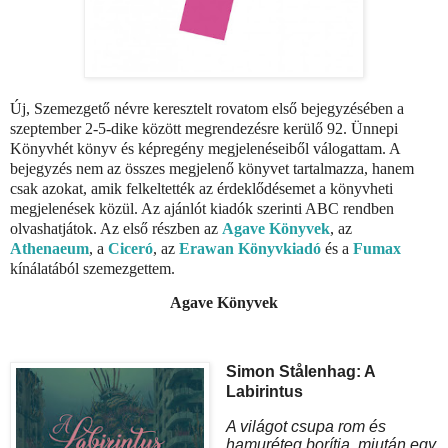
Új, Szemezgető névre keresztelt rovatom első bejegyzésében a
szeptember 2-5-dike között megrendezésre kerülő 92. Ünnepi
Könyvhét könyv és képregény megjelenéseiből válogattam. A
bejegyzés nem az összes megjelenő könyvet tartalmazza, hanem
csak azokat, amik felkeltették az érdeklődésemet a könyvheti
megjelenések közül. Az ajánlót kiadók szerinti ABC rendben
olvashatjátok. Az első részben az
Agave Könyvek
, az
Athenaeum
, a
Ciceró
, az
Erawan Könyvkiadó
és a
Fumax
kínálatából szemezgettem.
Agave Könyvek
Simon Stålenhag: A
Labirintus
A világot csupa rom és
hamuréteg borítja, miután egy