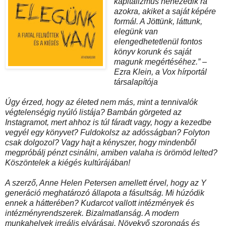
kapitalizmus nehezedik rá
azokra, akiket a saját képére
formál. A Jöttünk, láttunk,
elegünk van
elengedhetetlenül fontos
könyv korunk és saját
magunk megértéséhez.” –
Ezra Klein, a Vox hírportál
társalapítója
Úgy érzed, hogy az életed nem más, mint a tennivalók
végtelenségig nyúló listája? Bambán görgeted az
Instagramot, mert ahhoz is túl fáradt vagy, hogy a kezedbe
vegyél egy könyvet? Fuldokolsz az adósságban? Folyton
csak dolgozol? Vagy hajt a kényszer, hogy mindenből
megpróbálj pénzt csinálni, amiben valaha is örömöd lelted?
Köszöntelek a kiégés kultúrájában!
A szerző, Anne Helen Petersen amellett érvel, hogy az Y
generáció meghatározó állapota a fásultság. Mi húzódik
ennek a hátterében? Kudarcot vallott intézmények és
intézményrendszerek. Bizalmatlanság. A modern
munkahelyek irreális elvárásai. Növekvő szorongás és