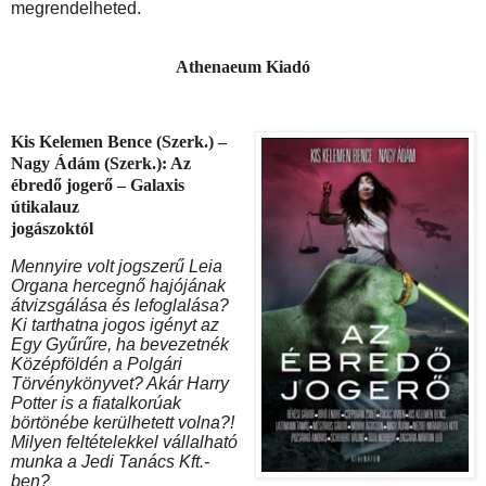
megrendelheted.
Athenaeum Kiadó
Kis Kelemen Bence (Szerk.) –
Nagy Ádám (Szerk.): Az
ébredő jogerő – Galaxis
útikalauz
jogászoktól
Mennyire volt jogszerű Leia
Organa hercegnő hajójának
átvizsgálása és lefoglalása?
Ki tarthatna jogos igényt az
Egy Gyűrűre, ha bevezetnék
Középföldén a Polgári
Törvénykönyvet? Akár Harry
Potter is a fiatalkorúak
börtönébe kerülhetett volna?!
Milyen feltételekkel vállalható
munka a Jedi Tanács Kft.-
ben?