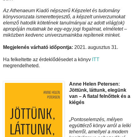
Az Athenaeum Kiadó népszerű Képzelet és tudomány
könyvsorozata ismeretterjesztő, a képzelt univerzumokat
elemző hatodik kötetének tanulmányai az adott világ(ok)
apropóján mutatnak be egy-egy jogi fogalmat, elméletet –
miközben kedvenc univerzumainkba repítenek minket.
Megjelenés várható időpontja:
2021. augusztus 31.
Ha felkeltette az érdeklődésedet a könyv
ITT
megrendelheted.
Anne Helen Petersen:
Jöttünk, láttunk, elegünk
van – A fiatal felnőttek és a
kiégés
„Pontos ​elemzés, mélyen
együttérző könyv arról a lelki
teherről, amellyel a modern