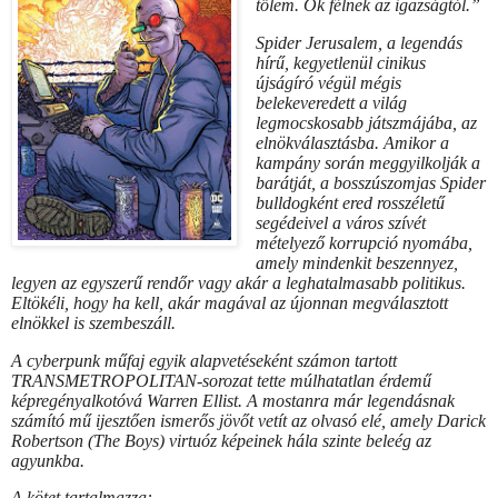
tőlem. Ők félnek az igazságtól.”
Spider Jerusalem, a legendás
hírű, kegyetlenül cinikus
újságíró végül mégis
belekeveredett a világ
legmocskosabb játszmájába, az
elnökválasztásba. Amikor a
kampány során meggyilkolják a
barátját, a bosszúszomjas Spider
bulldogként ered rosszéletű
segédeivel a város szívét
mételyező korrupció nyomába,
amely mindenkit beszennyez,
legyen az egyszerű rendőr vagy akár a leghatalmasabb politikus.
Eltökéli, hogy ha kell, akár magával az újonnan megválasztott
elnökkel is szembeszáll.
A cyberpunk műfaj egyik alapvetéseként számon tartott
TRANSMETROPOLITAN-sorozat tette múlhatatlan érdemű
képregényalkotóvá Warren Ellist. A mostanra már legendásnak
számító mű ijesztően ismerős jövőt vetít az olvasó elé, amely Darick
Robertson (The Boys) virtuóz képeinek hála szinte beleég az
agyunkba.
A kötet tartalmazza: