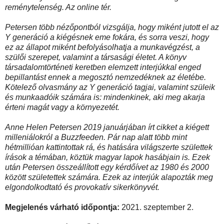
reménytelenség. Az online tér.
Petersen több nézőpontból vizsgálja, hogy miként jutott el az
Y generáció a kiégésnek eme fokára, és sorra veszi, hogy
ez az állapot miként befolyásolhatja a munkavégzést, a
szülői szerepet, valamint a társasági életet. A könyv
társadalomtörténeti keretben elemzett interjúkkal enged
bepillantást ennek a megosztó nemzedéknek az életébe.
Kötelező olvasmány az Y generáció tagjai, valamint szüleik
és munkaadóik számára is: mindenkinek, aki meg akarja
érteni magát vagy a környezetét.
Anne Helen Petersen 2019 januárjában írt cikket a kiégett
milleniálokról a Buzzfeeden. Pár nap alatt több mint
hétmillióan kattintottak rá, és hatására világszerte születtek
írások a témában, köztük magyar lapok hasábjain is. Ezek
után Petersen összeállított egy kérdőívet az 1980 és 2000
között születettek számára. Ezek az interjúk alapozták meg
elgondolkodtató és provokatív sikerkönyvét.
Megjelenés várható időpontja:
2021. szeptember 2.