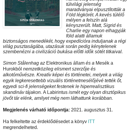
túlvilági jelenség
maradványai elpusztították a
Föld légkörét. A kevés túlélő
mélyen a felszín alá
kényszerült. Matt, Sigrid és
Charlie egy napon elhagyják
föld alatti államuk
biztonságos menedékét, hogy expedícióra induljanak a régi
világ pusztaságába, utazásuk során pedig kénytelenek
szembenézni a civilizáció bukása előtti idők sötét titkaival.
Simon Stålenhag az
Elektronikus állam
és a
Mesék a
Hurokból
nemzetközileg elismert szerzője és
alkotóművésze. Kreatív képei és történetei, melyek a világ
egyik legkeresettebb vizuális történetmesélőjévé tették őt,
egyedi sci-fi jelenségeket festenek le hiperrealisztikus
skandináv tájakon.
A Labirintus
ismét egy olyan disztópikus
jövőt tár elénk, amilyet még nem láthattunk korábban.
Megjelenés várható időpontja:
2021. augusztus 31.
Ha felkeltette az érdeklődésedet a könyv
ITT
megrendelheted.