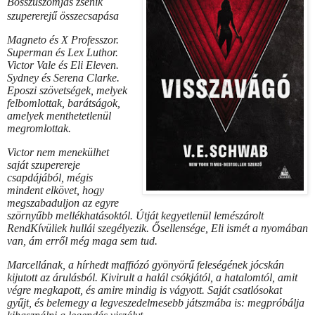
Bosszúszomjas zsenik
szupererejű összecsapása
Magneto és X Professzor.
Superman és Lex Luthor.
Victor Vale és Eli Eleven.
Sydney és Serena Clarke.
Eposzi szövetségek, melyek
felbomlottak, barátságok,
amelyek menthetetlenül
megromlottak.
Victor nem menekülhet
saját szuperereje
csapdájából, mégis
mindent elkövet, hogy
megszabaduljon az egyre
szörnyűbb mellékhatásoktól. Útját kegyetlenül lemészárolt
RendKívüliek hullái szegélyezik. Ősellensége, Eli ismét a nyomában
van, ám erről még maga sem tud.
Marcellának, a hírhedt maffiózó gyönyörű feleségének jócskán
kijutott az árulásból. Kivirult a halál csókjától, a hatalomtól, amit
végre megkapott, és amire mindig is vágyott. Saját csatlósokat
gyűjt, és belemegy a legveszedelmesebb játszmába is: megpróbálja