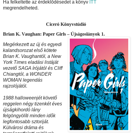
Ha felkeltette az érdeklődésedet a könyv
ITT
megrendelheted.
Ciceró Könyvstúdió
Brian K. Vaughan: Paper ​Girls – Újságoslányok 1.
Megérkezett az új és egyedi
kalandsorozat első kötete
Brian K. Vaughantól, a New
York Times eladási listáját
vezető SAGA írójától és Cliff
Chiangtól, a WONDER
WOMAN legendás
rajzolójától.
1988 halloweenjét követő
reggelen négy tizenkét éves
újságkihordó lány
felgöngyölíti minden idők
legfontosabb sztoriját.
Külvárosi dráma és