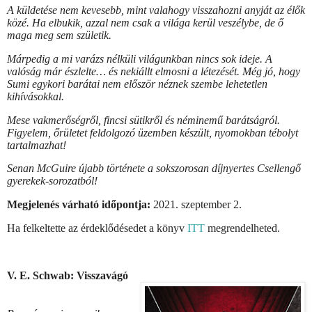
A küldetése nem kevesebb, mint valahogy visszahozni anyját az élők
közé. Ha elbukik, azzal nem csak a világa kerül veszélybe, de ő
maga meg sem születik.
Márpedig a mi varázs nélküli világunkban nincs sok ideje. A
valóság már észlelte… és nekiállt elmosni a létezését. Még jó, hogy
Sumi egykori barátai nem először néznek szembe lehetetlen
kihívásokkal.
Mese vakmerőségről, fincsi sütikről és néminemű barátságról.
Figyelem, őrületet feldolgozó üzemben készült, nyomokban tébolyt
tartalmazhat!
Senan McGuire újabb története a sokszorosan díjnyertes Csellengő
gyerekek-sorozatból!
Megjelenés várható időpontja:
2021. szeptember 2.
Ha felkeltette az érdeklődésedet a könyv
ITT
megrendelheted.
V. E. Schwab: Visszavágó