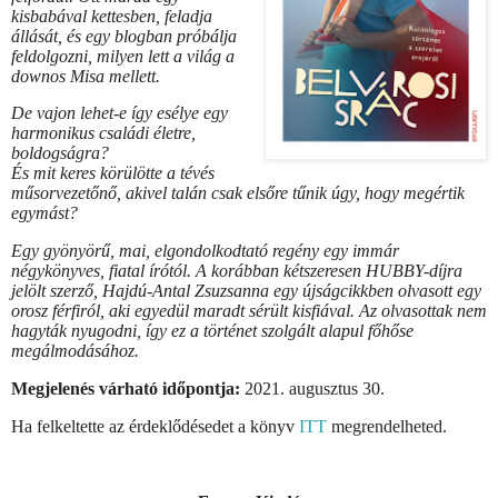
kisbabával kettesben, feladja
állását, és egy blogban próbálja
feldolgozni, milyen lett a világ a
downos Misa mellett.
De vajon lehet-e így esélye egy
harmonikus családi életre,
boldogságra?
És mit keres körülötte a tévés
műsorvezetőnő, akivel talán csak elsőre tűnik úgy, hogy megértik
egymást?
Egy gyönyörű, mai, elgondolkodtató regény egy immár
négykönyves, fiatal írótól. A korábban kétszeresen HUBBY-díjra
jelölt szerző, Hajdú-Antal Zsuzsanna egy újságcikkben olvasott egy
orosz férfiról, aki egyedül maradt sérült kisfiával. Az olvasottak nem
hagyták nyugodni, így ez a történet szolgált alapul főhőse
megálmodásához.
Megjelenés várható időpontja:
2021. augusztus 30.
Ha felkeltette az érdeklődésedet a könyv
ITT
megrendelheted.