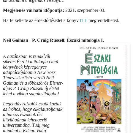
kihasználni a legendás viszályt…
Megjelenés várható időpontja:
2021. szeptember 03.
Ha felkeltette az érdeklődésedet a könyv
ITT
megrendelheted.
Neil Gaiman - P. Craig Russell: Északi ​mitológia I.
A hazánkban is rendkívül
sikeres Északi mitológia című
könyvének képregényes
adaptációjában a New York
Times-sikerlista vezető Neil
Gaiman és a többszörös Eisner-
díjas P. Craig Russell új életet
lehel a viking sagák világába!
Legendás rajzolók csatlakoztak
az íróhoz, hogy elkalauzoljanak
a harcos északiak ősi
hitvilágának lehengerlő
univerzumába. Tudj meg
mindent a Kilenc Világ