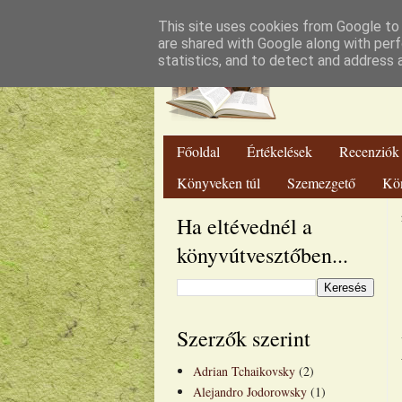
Lut
This site uses cookies from Google to d
are shared with Google along with perf
statistics, and to detect and address 
Főoldal
Értékelések
Recenziók
Könyveken túl
Szemezgető
Kö
Ha eltévednél a
könyvútvesztőben...
Szerzők szerint
Adrian Tchaikovsky
(2)
Alejandro Jodorowsky
(1)