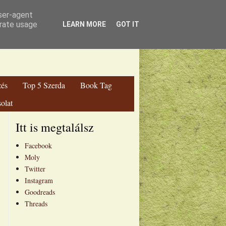
ga Blog
user-agent
erate usage
LEARN MORE
GOT IT
zés
Top 5 Szerda
Book Tag
olat
Itt is megtalálsz
Facebook
Moly
Twitter
Instagram
Goodreads
Threads