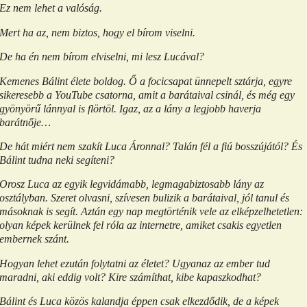
Ez nem lehet a valóság.
Mert ha az, nem biztos, hogy el bírom viselni.
De ha én nem bírom elviselni, mi lesz Lucával?
Kemenes Bálint élete boldog. Ő a focicsapat ünnepelt sztárja, egyre
sikeresebb a YouTube csatorna, amit a barátaival csinál, és még egy
gyönyörű lánnyal is flörtöl. Igaz, az a lány a legjobb haverja
barátnője…
De hát miért nem szakít Luca Áronnal? Talán fél a fiú bosszújától? És
Bálint tudna neki segíteni?
Orosz Luca az egyik legvidámabb, legmagabiztosabb lány az
osztályban. Szeret olvasni, szívesen bulizik a barátaival, jól tanul és
másoknak is segít. Aztán egy nap megtörténik vele az elképzelhetetlen:
olyan képek kerülnek fel róla az internetre, amiket csakis egyetlen
embernek szánt.
Hogyan lehet ezután folytatni az életet? Ugyanaz az ember tud
maradni, aki eddig volt? Kire számíthat, kibe kapaszkodhat?
Bálint és Luca közös kalandja éppen csak elkezdődik, de a képek