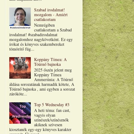
Szabad irodalmat!
mozgalom - Amiért
csatlakoztam
Nemrégiben
csatlakoztam a Szabad
irodalmat! #szabadirodalmat
mozgalomhoz nagykövetként. Ez egy
írókat és könyves szakembereket
tömörítő füg...
Koppány Tímea: A
Tóúrnő bajnoka
2025 őszén jelent meg
Koppány Tímea
Ammerúnia: A Tóúrnő
áldása sorozatának harmadik kötete, A
Tóúrnő bajnoka , ami egyben a sorozat
záróköte...
Top 5 Wednesday #3
A heti téma: fan cast,
vagyis olyan
színészek/színésznők
akiknek szívesen
kiosztanék egy-egy könyves karakter