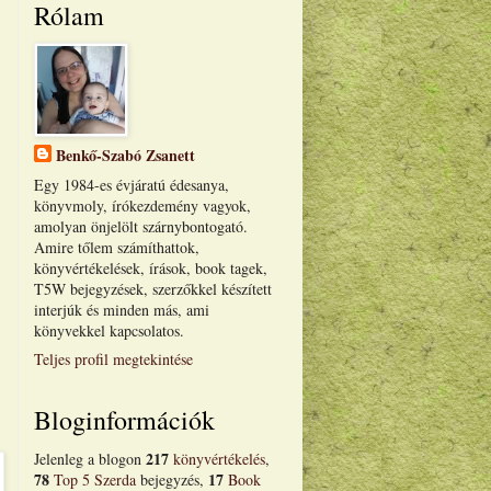
Rólam
Benkő-Szabó Zsanett
Egy 1984-es évjáratú édesanya,
könyvmoly, írókezdemény vagyok,
amolyan önjelölt szárnybontogató.
Amire tőlem számíthattok,
könyvértékelések, írások, book tagek,
T5W bejegyzések, szerzőkkel készített
interjúk és minden más, ami
könyvekkel kapcsolatos.
Teljes profil megtekintése
Bloginformációk
217
Jelenleg a blogon
könyvértékelés
,
78
17
Top 5 Szerda
bejegyzés,
Book