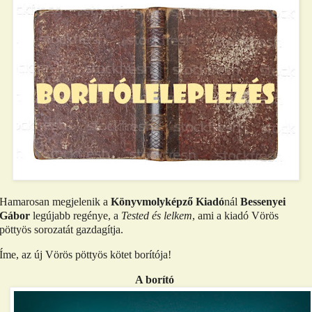
Hamarosan megjelenik a
Könyvmolyképző Kiadó
nál
Bessenyei
Gábor
legújabb regénye, a
Tested és lelkem
, ami a kiadó Vörös
pöttyös sorozatát gazdagítja.
Íme, az új Vörös pöttyös kötet borítója!
A borító