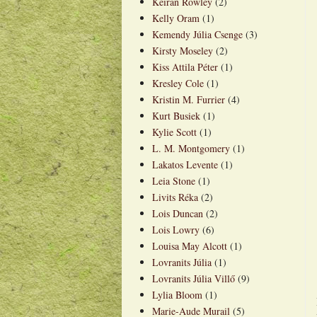
Keiran Rowley
(2)
Kelly Oram
(1)
Kemendy Júlia Csenge
(3)
Kirsty Moseley
(2)
Kiss Attila Péter
(1)
Kresley Cole
(1)
Kristin M. Furrier
(4)
Kurt Busiek
(1)
Kylie Scott
(1)
L. M. Montgomery
(1)
Lakatos Levente
(1)
Leia Stone
(1)
Livits Réka
(2)
Lois Duncan
(2)
Lois Lowry
(6)
Louisa May Alcott
(1)
Lovranits Júlia
(1)
Lovranits Júlia Villő
(9)
Lylia Bloom
(1)
Marie-Aude Murail
(5)