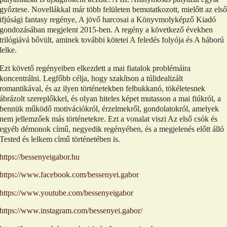
győztese. Novellákkal már több felületen bemutatkozott, mielőtt az első
ifjúsági fantasy regénye, A jövő harcosai a Könyvmolyképző Kiadó
gondozásában megjelent 2015-ben. A regény a következő években
trilógiává bővült, aminek további kötetei A feledés folyója és A háború
lelke.
Ezt követő regényeiben elkezdett a mai fiatalok problémáira
koncentrálni. Legfőbb célja, hogy szakítson a túlidealizált
romantikával, és az ilyen történetekben felbukkanó, tökéletesnek
ábrázolt szereplőkkel, és olyan hiteles képet mutasson a mai fiúkról, a
bennük működő motivációkról, érzelmekről, gondolatokról, amelyek
nem jellemzőek más történetekre. Ezt a vonalat viszi Az első csók és
egyéb démonok című, negyedik regényében, és a megjelenés előtt álló
Tested és lelkem című történetében is.
https://bessenyeigabor.hu
https://www.facebook.com/bessenyei.gabor
https://www.youtube.com/bessenyeigabor
https://www.instagram.com/bessenyei.gabor/