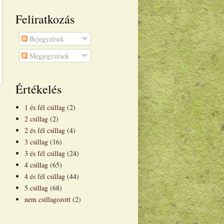
Feliratkozás
Bejegyzések
Megjegyzések
Értékelés
1 és fél csillag
(2)
2 csillag
(2)
2 és fél csillag
(4)
3 csillag
(16)
3 és fél csillag
(24)
4 csillag
(65)
4 és fél csillag
(44)
5 csillag
(68)
nem csillagozott
(2)