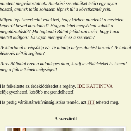
mindent megváltoztatnak. Bimbózó szerelmüket letöri egy olyan
bosszú, aminek talán sohasem lépnek túl a következményein.
Milyen úgy ismerkedni valakivel, hogy közben mindenki a meztelen
képeiről beszél körülötted? Hogyan lehet megvédeni valakit a
megaláztatástól? Mit hajlandó Bálint feláldozni azért, hogy Luca
mellett kiálljon? És vajon mennyit ér ez a szerelem?
Te kitartanál a végsőkig is? Te mindig helyes döntést hoznál? Te tudnál
ítélkezés nélkül segíteni?
Tarts Bálinttal ezen a különleges úton, küzdj le előítéleteket és ismerd
meg a fiúk lelkének mélységeit!
Ha felkeltette az érdeklődésedet a regény,
IDE KATTINTVA
előjegyezheted, később megrendelheted!
Ha pedig várólistára/kívánságlistára tennéd, azt
ITT
teheted meg.
A szerzőről