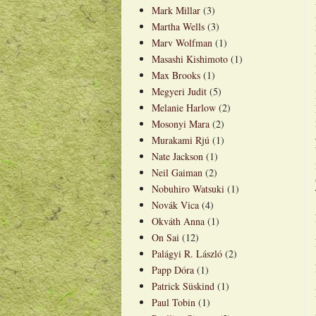
Mark Millar
(3)
Martha Wells
(3)
Marv Wolfman
(1)
Masashi Kishimoto
(1)
Max Brooks
(1)
Megyeri Judit
(5)
Melanie Harlow
(2)
Mosonyi Mara
(2)
Murakami Rjú
(1)
Nate Jackson
(1)
Neil Gaiman
(2)
Nobuhiro Watsuki
(1)
Novák Vica
(4)
Okváth Anna
(1)
On Sai
(12)
Palágyi R. László
(2)
Papp Dóra
(1)
Patrick Süskind
(1)
Paul Tobin
(1)