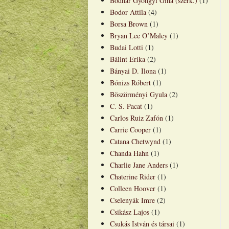
Bodnár Gyöngyi Gina (szerk.)
(1)
Bodor Attila
(4)
Borsa Brown
(1)
Bryan Lee O’Maley
(1)
Budai Lotti
(1)
Bálint Erika
(2)
Bányai D. Ilona
(1)
Bónizs Róbert
(1)
Böszörményi Gyula
(2)
C. S. Pacat
(1)
Carlos Ruiz Zafón
(1)
Carrie Cooper
(1)
Catana Chetwynd
(1)
Chanda Hahn
(1)
Charlie Jane Anders
(1)
Chaterine Rider
(1)
Colleen Hoover
(1)
Cselenyák Imre
(2)
Csikász Lajos
(1)
Csukás István és társai
(1)