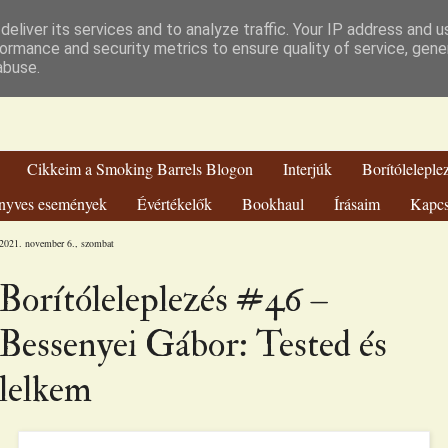
hien Könyvvilá
eliver its services and to analyze traffic. Your IP address and 
ormance and security metrics to ensure quality of service, gen
abuse.
Cikkeim a Smoking Barrels Blogon
Interjúk
Borítóleleple
nyves események
Évértékelők
Bookhaul
Írásaim
Kapcs
2021. november 6., szombat
Borítóleleplezés #46 –
Bessenyei Gábor: Tested és
lelkem