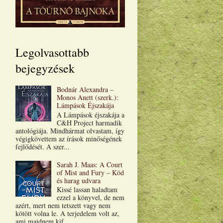
Legolvasottabb
bejegyzések
Bodnár Alexandra –
Monos Anett (szerk.):
Lámpások Éjszakája
A Lámpások éjszakája a
C&H Project harmadik
antológiája. Mindhármat olvastam, így
végigkövettem az írások minőségének
fejlődését. A szer...
Sarah J. Maas: A Court
of Mist and Fury – Köd
és harag udvara
Kissé lassan haladtam
ezzel a könyvel, de nem
azért, mert nem tetszett vagy nem
kötött volna le. A terjedelem volt az,
ami majdnem kif...