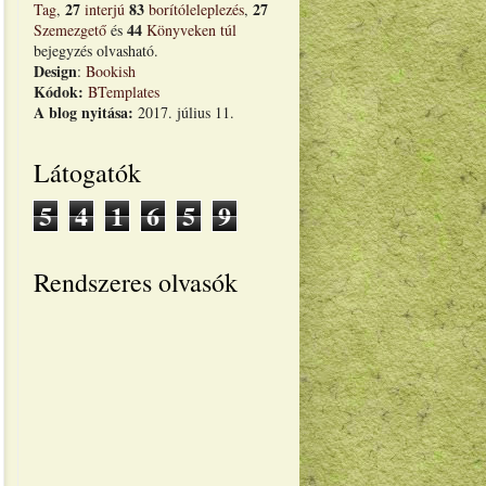
27
83
27
Tag
,
interjú
borítóleleplezés
,
44
Szemezgető
és
Könyveken túl
bejegyzés olvasható.
Design
:
Bookish
Kódok:
BTemplates
A blog nyitása:
2017. július 11.
Látogatók
5
4
1
6
5
9
Rendszeres olvasók