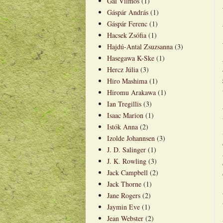
Gál Vilmos
(1)
Gáspár András
(1)
Gáspár Ferenc
(1)
Hacsek Zsófia
(1)
Hajdú-Antal Zsuzsanna
(3)
Hasegawa K-Ske
(1)
Hercz Júlia
(3)
Hiro Mashima
(1)
Hiromu Arakawa
(1)
Ian Tregillis
(3)
Isaac Marion
(1)
Istók Anna
(2)
Izolde Johannsen
(3)
J. D. Salinger
(1)
J. K. Rowling
(3)
Jack Campbell
(2)
Jack Thorne
(1)
Jane Rogers
(2)
Jaymin Eve
(1)
Jean Webster
(2)