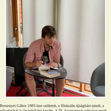
Bessenyei Gábor 1985-ben született, a főiskolán újságírást tanult, a
pályafutását is újságíróként kezdte. A III. Aranymosás pályázat egyik