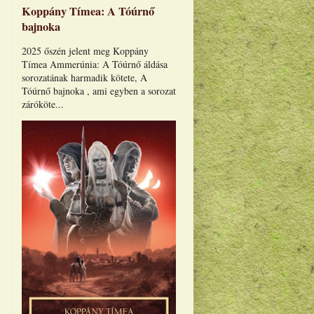
Koppány Tímea: A Tóúrnő
bajnoka
2025 őszén jelent meg Koppány
Tímea Ammerúnia: A Tóúrnő áldása
sorozatának harmadik kötete, A
Tóúrnő bajnoka , ami egyben a sorozat
záróköte...