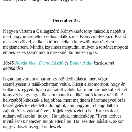
December 22.
Nagyon vártam a Csillagszóró Könyvkarácsony második napját is,
mert nagyon szerettem volna találkozni a Könyvmolyképző Kiadó
meseszerzőivel, akiket a történeteiken keresztül már részben
megismertem. Mindig izgalmas megtudni, milyen a történet mögötti
ember, és ez számomra a meséknél különösen igaz.
10:45
Novák Vica
,
Deme László
és
Bodor Attila
karácsonyi
dedikálása
Izgatottan vártam a három szerző dedikálását, mert végre
személyesen is találkozhattam velük. Kicsit elszomorított, hogy én
voltam az egyedüli, aki aláíratott velük, bár mindhármukkal két-két
könyvet is, így egyikük sem maradt dedikálandó könyv nélkül. A
helyzetből kihoztuk a legjobbat, mert majdnem háromnegyed órás
beszélgetés kerekedett a dologból, ami nagyon jó hangulatban
zajlott. A szavukkal élve: „Jöjjek legközelebb is!” Erre csak azt
tudtam válaszolni, hogy: „Ha tudok, mindenképp!”Ilyen kedves
invitálásnak nehezen tudok ellenállni. Ha lesz dedikálásuk, akkor
nagy valószínűséggel ott leszek.