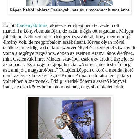
Képen balról jobbra:
Cselenyák Imre és a moderátor Kunos Anna
És jött
Cselenyák Imre
, akinek eredetileg nem terveztem ott
maradni a könyvbemutatóján, de aztán mégis ott ragadtam. Milyen
jól tettem! Nehezen tudom kifejezni szavakkal, hogy mennyire jó
élmény volt, de megpróbálom érzékeltetni. Kevés olyan íróval
találkoztam eddig, aki ekkora szenvedéllyel és szeretettel viszonyult
volna a regénye tárgyához, ebben az esetben Arany János életéhez,
mint Cselenyák Imre. Minden szavából csak úgy áradt a tisztelet és
az odaadás. És ahogy megfogalmazta: „Arany János testesíti meg
azt, ami jó a magyarokban.” Tulajdonképpen e köré a mondat köré
épült az egész beszélgetés, és Kunos Anna moderátorként jó társa
volt ebben a szerzőnek. Eddig is érdeklődtem a szerző könyvei
iránt, de ez a könyvbemutató most még nagyobb löketet adott.