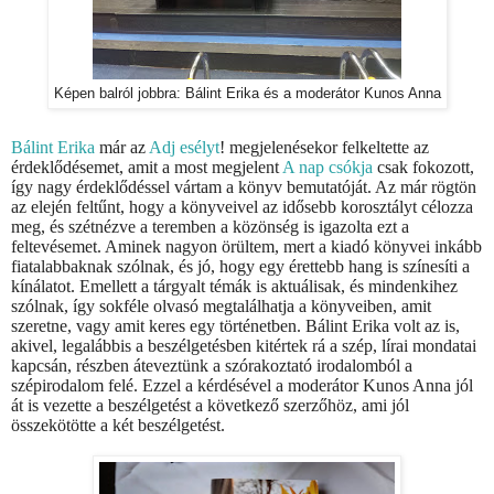
Képen balról jobbra: Bálint Erika és a moderátor Kunos Anna
Bálint Erika
már az
Adj esélyt
! megjelenésekor felkeltette az
érdeklődésemet, amit a most megjelent
A nap csókja
csak fokozott,
így nagy érdeklődéssel vártam a könyv bemutatóját. Az már rögtön
az elején feltűnt, hogy a könyveivel az idősebb korosztályt célozza
meg, és szétnézve a teremben a közönség is igazolta ezt a
feltevésemet. Aminek nagyon örültem, mert a kiadó könyvei inkább
fiatalabbaknak szólnak, és jó, hogy egy érettebb hang is színesíti a
kínálatot. Emellett a tárgyalt témák is aktuálisak, és mindenkihez
szólnak, így sokféle olvasó megtalálhatja a könyveiben, amit
szeretne, vagy amit keres egy történetben. Bálint Erika volt az is,
akivel, legalábbis a beszélgetésben kitértek rá a szép, lírai mondatai
kapcsán, részben áteveztünk a szórakoztató irodalomból a
szépirodalom felé. Ezzel a kérdésével a moderátor Kunos Anna jól
át is vezette a beszélgetést a következő szerzőhöz, ami jól
összekötötte a két beszélgetést.