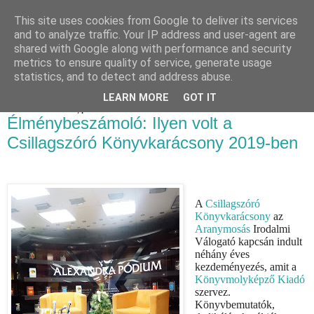
This site uses cookies from Google to deliver its services
Luthien Könyvvilága Blog
and to analyze traffic. Your IP address and user-agent are
shared with Google along with performance and security
metrics to ensure quality of service, generate usage
statistics, and to detect and address abuse.
▼
LEARN MORE
GOT IT
2019. december 27., péntek
Élménybeszámoló: Ilyen volt a
Csillagszóró Könyvkarácsony 2019-ben
A
Csillagszóró
Könyvkarácsony
az
Aranymosás
Irodalmi
Válogató kapcsán indult
néhány éves
kezdeményezés, amit a
Könyvmolyképző Kiadó
szervez.
Könyvbemutatók,