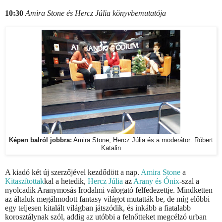
10:30
Amira Stone és Hercz Júlia könyvbemutatója
Képen balról jobbra:
Amira Stone, Hercz Júlia és a moderátor: Róbert
Katalin
A kiadó két új szerzőjével kezdődött a nap.
Amira Stone
a
Kitaszítottak
kal a hetedik,
Hercz Júlia
az
Arany és Ónix
-szal a
nyolcadik Aranymosás Irodalmi válogató felfedezettje. Mindketten
az általuk megálmodott fantasy világot mutatták be, de míg előbbi
egy teljesen kitalált világban játszódik, és inkább a fiatalabb
korosztálynak szól, addig az utóbbi a felnőtteket megcélzó urban