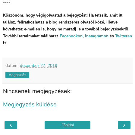
----
Köszönöm, hogy végigolvastad a bejegyzést! Ha tetszik, amit itt
találsz, feliratkozhatsz a blog rendszeres olvasói közé, illetve
követhetsz e-mailen is, hogy ne maradj le a további bejegyzésekről.
További tartalmakat találhatsz
Facebookon
,
Instagramon
és
Twitteren
is!
dátum:
december 27, 2019
Megosztás
Nincsenek megjegyzések:
Megjegyzés küldése
‹
›
Főoldal