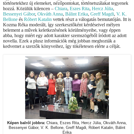
történetekhez új elemeket, nézőpontokat, történetszálakat tegyenek
hozzá. Közülük kilencen –
Chiara
,
Eszes Rita
,
Hercz Júlia
,
Bessenyei Gábor
,
Okváth Anna
,
Bálint Erika
,
Greff Magdi
,
V. K.
Bellone
és
Róbert Katalin
vettek részt a válogatás bemutatóján. Itt is
Kozma Réka moderált, így szerkesztőként kérdéseivel mélyen
belement a művek keletkezésének körülményeibe, vagy éppen
abba, hogy miért egy adott karakter szemszögéből íródott az adott
novella. Ezek a plusz információk még jobban meghozták a
kedvemet a szerzők könyveihez, így tökéletesen elérte a célját.
Képen balról jobbra:
Chiara, Eszes Rita, Hercz Júlia, Okváth Anna,
Bessenyei Gábor, V. K. Bellone, Greff Magdi, Róbert Katalin, Bálint
Erika