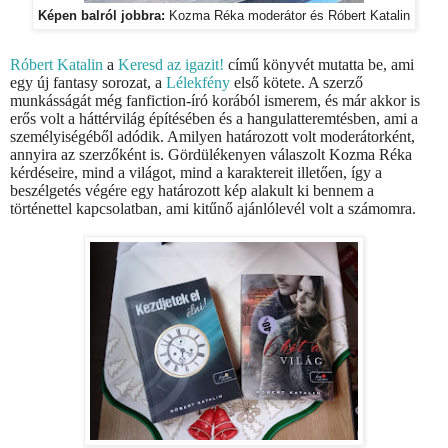
Képen balról jobbra:
Kozma Réka moderátor és Róbert Katalin
Róbert Katalin
a
Keresd az igazit!
című könyvét mutatta be, ami
egy új fantasy sorozat, a
Lélekfény
első kötete. A szerző
munkásságát még fanfiction-író korából ismerem, és már akkor is
erős volt a háttérvilág építésében és a hangulatteremtésben, ami a
személyiségéből adódik. Amilyen határozott volt moderátorként,
annyira az szerzőként is. Gördülékenyen válaszolt Kozma Réka
kérdéseire, mind a világot, mind a karaktereit illetően, így a
beszélgetés végére egy határozott kép alakult ki bennem a
történettel kapcsolatban, ami kitűnő ajánlólevél volt a számomra.