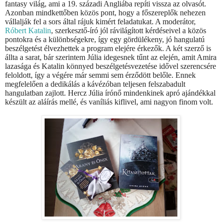
fantasy világ, ami a 19. századi Angliába repíti vissza az olvasót.
Azonban mindkettőben közös pont, hogy a főszereplők nehezen
vállalják fel a sors által rájuk kimért feladatukat. A moderátor,
Róbert Katalin
, szerkesztő-író jól rávilágított kérdéseivel a közös
pontokra és a különbségekre, így egy gördülékeny, jó hangulatú
beszélgetést élvezhettek a program elejére érkezők. A két szerző is
állta a sarat, bár szerintem Júlia idegesnek tűnt az elején, amit Amira
lazasága és Katalin könnyed beszélgetésvezetése idővel szerencsére
feloldott, így a végére már semmi sem érződött belőle. Ennek
megfelelően a dedikálás a kávézóban teljesen felszabadult
hangulatban zajlott. Hercz Júlia írónő mindenkinek apró ajándékkal
készült az aláírás mellé, és vaníliás kiflivel, ami nagyon finom volt.