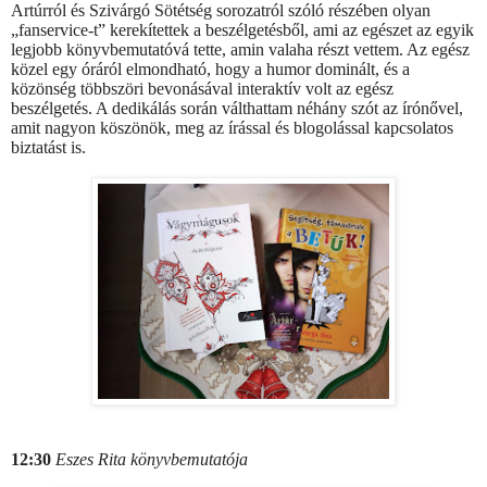
Artúrról és Szivárgó Sötétség sorozatról szóló részében olyan
„fanservice-t” kerekítettek a beszélgetésből, ami az egészet az egyik
legjobb könyvbemutatóvá tette, amin valaha részt vettem. Az egész
közel egy óráról elmondható, hogy a humor dominált, és a
közönség többszöri bevonásával interaktív volt az egész
beszélgetés. A dedikálás során válthattam néhány szót az írónővel,
amit nagyon köszönök, meg az írással és blogolással kapcsolatos
biztatást is.
12:30
Eszes Rita könyvbemutatója