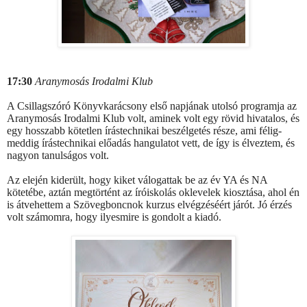
17:30
Aranymosás Irodalmi Klub
A Csillagszóró Könyvkarácsony első napjának utolsó programja az
Aranymosás Irodalmi Klub volt, aminek volt egy rövid hivatalos, és
egy hosszabb kötetlen írástechnikai beszélgetés része, ami félig-
meddig írástechnikai előadás hangulatot vett, de így is élveztem, és
nagyon tanulságos volt.
Az elején kiderült, hogy kiket válogattak be az év YA és NA
kötetébe, aztán megtörtént az íróiskolás oklevelek kiosztása, ahol én
is átvehettem a Szövegboncnok kurzus elvégzéséért járót. Jó érzés
volt számomra, hogy ilyesmire is gondolt a kiadó.