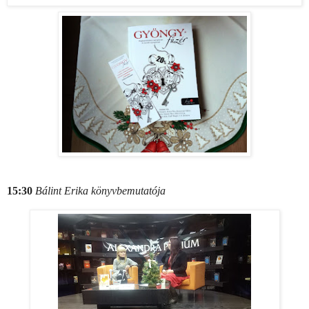
15:30
Bálint Erika könyvbemutatója