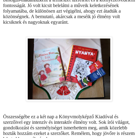
fontosságát. Jó volt kicsit belelátni a műveik keletkezésének
folyamatába, de különösen azt végigélni, ahogy ezt átadták a
közönségnek. A bemutató, akárcsak a meséik jó élmény volt
kicsiknek és nagyoknak egyaránt.
Összességébe ez a két nap a Könyvmolyképző Kiadóval és
szerzőivel egy intenzív és interaktív élmény volt. Sok írói világot,
gondolkozást és személyiséget ismerhettem meg, amik közelebb
hozták hozzám ezeket a szerzőket. Remélem, hogy jövőre is részem