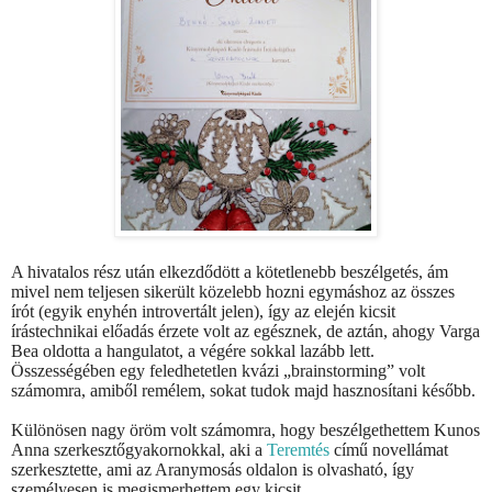
A hivatalos rész után elkezdődött a kötetlenebb beszélgetés, ám
mivel nem teljesen sikerült közelebb hozni egymáshoz az összes
írót (egyik enyhén introvertált jelen), így az elején kicsit
írástechnikai előadás érzete volt az egésznek, de aztán, ahogy Varga
Bea oldotta a hangulatot, a végére sokkal lazább lett.
Összességében egy feledhetetlen kvázi „brainstorming” volt
számomra, amiből remélem, sokat tudok majd hasznosítani később.
Különösen nagy öröm volt számomra, hogy beszélgethettem Kunos
Anna szerkesztőgyakornokkal, aki a
Teremtés
című novellámat
szerkesztette, ami az Aranymosás oldalon is olvasható, így
személyesen is megismerhettem egy kicsit.