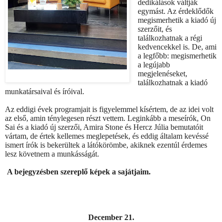
dedikálások váltják
egymást. Az érdeklődők
megismerhetik a kiadó új
szerzőit, és
találkozhatnak a régi
kedvencekkel is. De, ami
a legfőbb: megismerhetik
a legújabb
megjelenéseket,
találkozhatnak a kiadó
munkatársaival és íróival.
Az eddigi évek programjait is figyelemmel kísértem, de az idei volt
az első, amin ténylegesen részt vettem. Leginkább a meseírók, On
Sai és a kiadó új szerzői, Amira Stone és Hercz Júlia bemutatóit
vártam, de értek kellemes meglepetések, és eddig általam kevéssé
ismert írók is bekerültek a látókörömbe, akiknek ezentúl érdemes
lesz követnem a munkásságát.
A bejegyzésben szereplő képek a sajátjaim.
December 21.