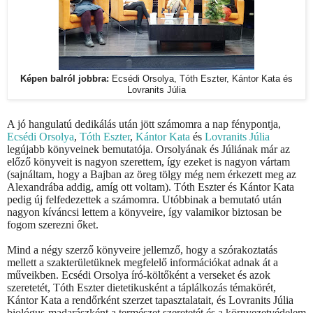
Képen balról jobbra:
Ecsédi Orsolya, Tóth Eszter, Kántor Kata és
Lovranits Júlia
A jó hangulatú dedikálás után jött számomra a nap fénypontja,
Ecsédi Orsolya
,
Tóth Eszter
,
Kántor Kata
és
Lovranits Júlia
legújabb könyveinek bemutatója. Orsolyának és Júliának már az
előző könyveit is nagyon szerettem, így ezeket is nagyon vártam
(sajnáltam, hogy a Bajban az öreg tölgy még nem érkezett meg az
Alexandrába addig, amíg ott voltam). Tóth Eszter és Kántor Kata
pedig új felfedezettek a számomra. Utóbbinak a bemutató után
nagyon kíváncsi lettem a könyveire, így valamikor biztosan be
fogom szerezni őket.
Mind a négy szerző könyveire jellemző, hogy a szórakoztatás
mellett a szakterületüknek megfelelő információkat adnak át a
műveikben. Ecsédi Orsolya író-költőként a verseket és azok
szeretetét, Tóth Eszter dietetikusként a táplálkozás témakörét,
Kántor Kata a rendőrként szerzet tapasztalatait, és Lovranits Júlia
biológus-madarászként a természet szeretetét és a környezetvédelem