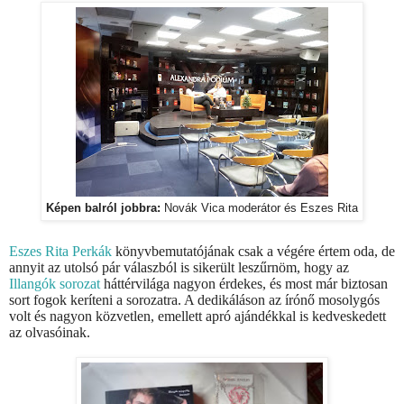
Képen balról jobbra:
Novák Vica moderátor és Eszes Rita
Eszes Rita
Perkák
könyvbemutatójának csak a végére értem oda, de
annyit az utolsó pár válaszból is sikerült leszűrnöm, hogy az
Illangók sorozat
háttérvilága nagyon érdekes, és most már biztosan
sort fogok keríteni a sorozatra. A dedikáláson az írónő mosolygós
volt és nagyon közvetlen, emellett apró ajándékkal is kedveskedett
az olvasóinak.