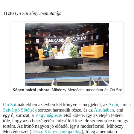
11:30
On Sai könyvbemutatója
Képen balról jobbra:
Mihóczy Mercédes moderátor és On Sai
On Sai
-nak ebben az évben két könyve is megjelent, az
Artúr
, ami a
Szivárgó Sötétség
sorozat harmadik része, és az
Álruhában
, ami
egy új sorozat, a
Vágymágusok
első kötete, így az elején féltem
tőle, hogy az ő beszélgetése túlzsúfolt lesz, de szerencsére nem így
történt. Az írónő nagyon jó előadó, így a moderátorral, Mihóczy
Mercédesszel (
Deszy Könyvajánlója blog
), főleg a bemutató