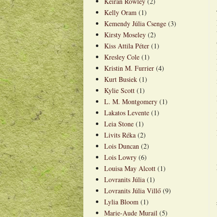
Keiran Rowley
(2)
Kelly Oram
(1)
Kemendy Júlia Csenge
(3)
Kirsty Moseley
(2)
Kiss Attila Péter
(1)
Kresley Cole
(1)
Kristin M. Furrier
(4)
Kurt Busiek
(1)
Kylie Scott
(1)
L. M. Montgomery
(1)
Lakatos Levente
(1)
Leia Stone
(1)
Livits Réka
(2)
Lois Duncan
(2)
Lois Lowry
(6)
Louisa May Alcott
(1)
Lovranits Júlia
(1)
Lovranits Júlia Villő
(9)
Lylia Bloom
(1)
Marie-Aude Murail
(5)