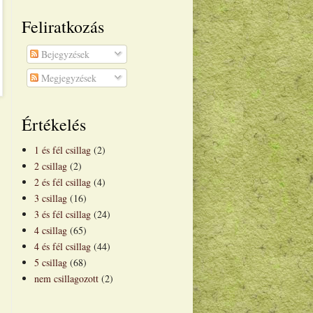
Feliratkozás
Bejegyzések
Megjegyzések
Értékelés
1 és fél csillag
(2)
2 csillag
(2)
2 és fél csillag
(4)
3 csillag
(16)
3 és fél csillag
(24)
4 csillag
(65)
4 és fél csillag
(44)
5 csillag
(68)
nem csillagozott
(2)