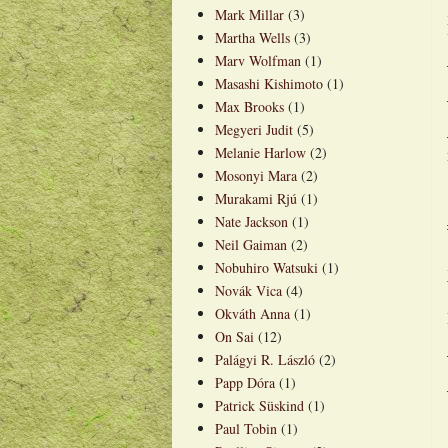
Mark Millar
(3)
Martha Wells
(3)
Marv Wolfman
(1)
Masashi Kishimoto
(1)
Max Brooks
(1)
Megyeri Judit
(5)
Melanie Harlow
(2)
Mosonyi Mara
(2)
Murakami Rjú
(1)
Nate Jackson
(1)
Neil Gaiman
(2)
Nobuhiro Watsuki
(1)
Novák Vica
(4)
Okváth Anna
(1)
On Sai
(12)
Palágyi R. László
(2)
Papp Dóra
(1)
Patrick Süskind
(1)
Paul Tobin
(1)