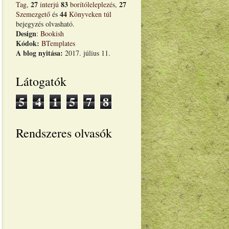
27
83
27
Tag
,
interjú
borítóleleplezés
,
44
Szemezgető
és
Könyveken túl
bejegyzés olvasható.
Design
:
Bookish
Kódok:
BTemplates
A blog nyitása:
2017. július 11.
Látogatók
5
4
1
5
7
8
Rendszeres olvasók