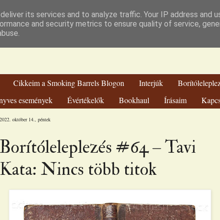
hien Könyvvilá
eliver its services and to analyze traffic. Your IP address and 
ormance and security metrics to ensure quality of service, gen
abuse.
Cikkeim a Smoking Barrels Blogon
Interjúk
Borítóleleple
nyves események
Évértékelők
Bookhaul
Írásaim
Kapcs
2022. október 14., péntek
Borítóleleplezés #64 – Tavi
Kata: Nincs több titok