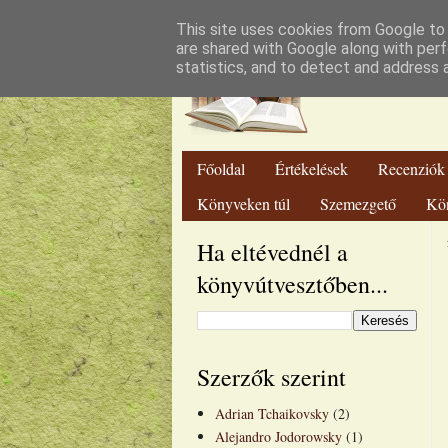
Lut
This site uses cookies from Google to d
are shared with Google along with perf
statistics, and to detect and address 
Főoldal
Értékelések
Recenziók
Könyveken túl
Szemezgető
Kö
Ha eltévednél a
könyvútvesztőben...
Szerzők szerint
Adrian Tchaikovsky
(2)
Alejandro Jodorowsky
(1)