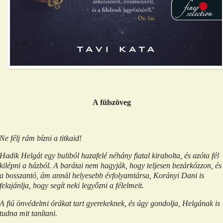
A fülszöveg
Ne félj rám bízni a titkaid!
Hadik Helgát egy buliból hazafelé néhány fiatal kirabolta, és azóta fél
kilépni a házból. A barátai nem hagyják, hogy teljesen bezárkózzon, és
a bosszantó, ám annál helyesebb évfolyamtársa, Korányi Dani is
felajánlja, hogy segít neki legyőzni a félelmeit.
A fiú önvédelmi órákat tart gyerekeknek, és úgy gondolja, Helgának is
tudna mit tanítani.