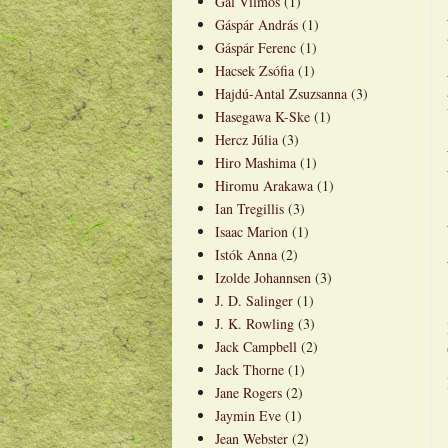
Gál Vilmos
(1)
Gáspár András
(1)
Gáspár Ferenc
(1)
Hacsek Zsófia
(1)
Hajdú-Antal Zsuzsanna
(3)
Hasegawa K-Ske
(1)
Hercz Júlia
(3)
Hiro Mashima
(1)
Hiromu Arakawa
(1)
Ian Tregillis
(3)
Isaac Marion
(1)
Istók Anna
(2)
Izolde Johannsen
(3)
J. D. Salinger
(1)
J. K. Rowling
(3)
Jack Campbell
(2)
Jack Thorne
(1)
Jane Rogers
(2)
Jaymin Eve
(1)
Jean Webster
(2)