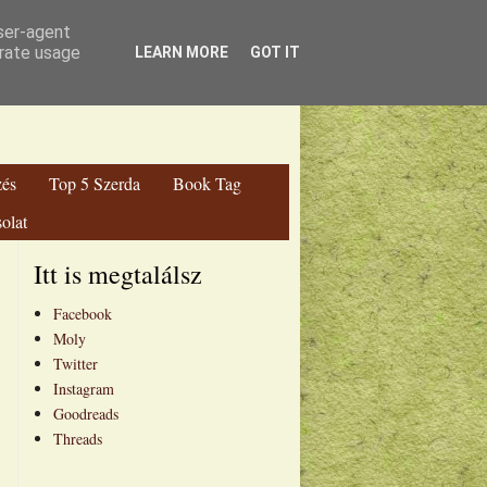
ga Blog
user-agent
erate usage
LEARN MORE
GOT IT
zés
Top 5 Szerda
Book Tag
olat
Itt is megtalálsz
Facebook
Moly
Twitter
Instagram
Goodreads
Threads