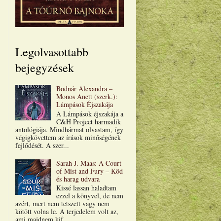
Legolvasottabb
bejegyzések
Bodnár Alexandra –
Monos Anett (szerk.):
Lámpások Éjszakája
A Lámpások éjszakája a
C&H Project harmadik
antológiája. Mindhármat olvastam, így
végigkövettem az írások minőségének
fejlődését. A szer...
Sarah J. Maas: A Court
of Mist and Fury – Köd
és harag udvara
Kissé lassan haladtam
ezzel a könyvel, de nem
azért, mert nem tetszett vagy nem
kötött volna le. A terjedelem volt az,
ami majdnem kif...