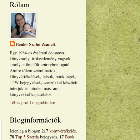
Rólam
Benkő-Szabó Zsanett
Egy 1984-es évjáratú édesanya,
könyvmoly, írókezdemény vagyok,
amolyan önjelölt szárnybontogató.
Amire tőlem számíthattok,
könyvértékelések, írások, book tagek,
T5W bejegyzések, szerzőkkel készített
interjúk és minden más, ami
könyvekkel kapcsolatos.
Teljes profil megtekintése
Bloginformációk
217
Jelenleg a blogon
könyvértékelés
,
78
17
Top 5 Szerda
bejegyzés,
Book