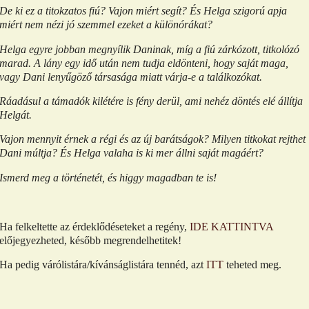
De ki ez a titokzatos fiú? Vajon miért segít? És Helga szigorú apja
miért nem nézi jó szemmel ezeket a különórákat?
Helga egyre jobban megnyílik Daninak, míg a fiú zárkózott, titkolózó
marad. A lány egy idő után nem tudja eldönteni, hogy saját maga,
vagy Dani lenyűgöző társasága miatt várja-e a találkozókat.
Ráadásul a támadók kilétére is fény derül, ami nehéz döntés elé állítja
Helgát.
Vajon mennyit érnek a régi és az új barátságok? Milyen titkokat rejthet
Dani múltja? És Helga valaha is ki mer állni saját magáért?
Ismerd meg a történetét, és higgy magadban te is!
Ha felkeltette az érdeklődéseteket a regény,
IDE KATTINTVA
előjegyezheted, később megrendelhetitek!
Ha pedig várólistára/kívánságlistára tennéd, azt
ITT
teheted meg.