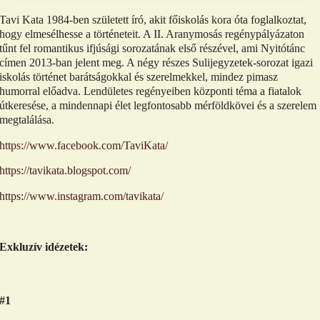
Tavi Kata 1984-ben született író, akit főiskolás kora óta foglalkoztat,
hogy elmesélhesse a történeteit. A II. Aranymosás regénypályázaton
tűnt fel romantikus ifjúsági sorozatának első részével, ami Nyitótánc
címen 2013-ban jelent meg. A négy részes Sulijegyzetek-sorozat igazi
iskolás történet barátságokkal és szerelmekkel, mindez pimasz
humorral előadva. Lendületes regényeiben központi téma a fiatalok
útkeresése, a mindennapi élet legfontosabb mérföldkövei és a szerelem
megtalálása.
https://www.facebook.com/TaviKata/
https://tavikata.blogspot.com/
https://www.instagram.com/tavikata/
Exkluzív idézetek:
#1