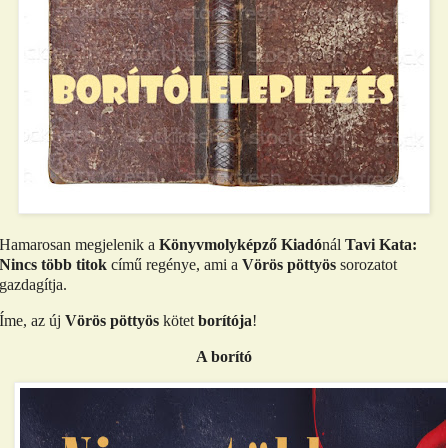
Hamarosan megjelenik a
Könyvmolyképző Kiadó
nál
Tavi Kata:
Nincs több titok
című regénye, ami a
Vörös pöttyös
sorozatot
gazdagítja.
Íme, az új
Vörös pöttyös
kötet
borítója
!
A borító