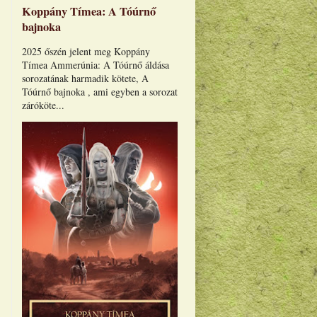
Koppány Tímea: A Tóúrnő
bajnoka
2025 őszén jelent meg Koppány
Tímea Ammerúnia: A Tóúrnő áldása
sorozatának harmadik kötete, A
Tóúrnő bajnoka , ami egyben a sorozat
záróköte...