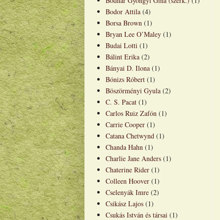
Bodnár Gyöngyi Gina (szerk.)
(1)
Bodor Attila
(4)
Borsa Brown
(1)
Bryan Lee O’Maley
(1)
Budai Lotti
(1)
Bálint Erika
(2)
Bányai D. Ilona
(1)
Bónizs Róbert
(1)
Böszörményi Gyula
(2)
C. S. Pacat
(1)
Carlos Ruiz Zafón
(1)
Carrie Cooper
(1)
Catana Chetwynd
(1)
Chanda Hahn
(1)
Charlie Jane Anders
(1)
Chaterine Rider
(1)
Colleen Hoover
(1)
Cselenyák Imre
(2)
Csikász Lajos
(1)
Csukás István és társai
(1)