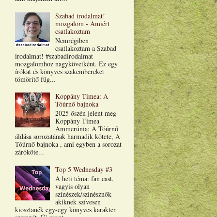
Szabad irodalmat!
mozgalom - Amiért
csatlakoztam
Nemrégiben
csatlakoztam a Szabad
irodalmat! #szabadirodalmat
mozgalomhoz nagykövetként. Ez egy
írókat és könyves szakembereket
tömörítő füg...
Koppány Tímea: A
Tóúrnő bajnoka
2025 őszén jelent meg
Koppány Tímea
Ammerúnia: A Tóúrnő
áldása sorozatának harmadik kötete, A
Tóúrnő bajnoka , ami egyben a sorozat
záróköte...
Top 5 Wednesday #3
A heti téma: fan cast,
vagyis olyan
színészek/színésznők
akiknek szívesen
kiosztanék egy-egy könyves karakter