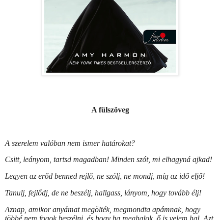
A fülszöveg
A szerelem valóban nem ismer határokat?
Csitt, leányom, tartsd magadban! Minden szót, mi elhagyná ajkad!
Legyen az erőd benned rejlő, ne szólj, ne mondj, míg az idő eljő!
Tanulj, fejlődj, de ne beszélj, hallgass, lányom, hogy tovább élj!
Aznap, amikor anyámat megölték, megmondta apámnak, hogy
többé nem fogok beszélni, és hogy ha meghalok, ő is velem hal. Azt