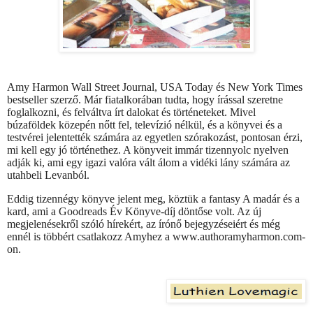
Amy Harmon Wall Street Journal, USA Today és New York Times
bestseller szerző. Már fiatalkorában tudta, hogy írással szeretne
foglalkozni, és felváltva írt dalokat és történeteket. Mivel
búzaföldek közepén nőtt fel, televízió nélkül, és a könyvei és a
testvérei jelentették számára az egyetlen szórakozást, pontosan érzi,
mi kell egy jó történethez. A könyveit immár tizennyolc nyelven
adják ki, ami egy igazi valóra vált álom a vidéki lány számára az
utahbeli Levanból.
Eddig tizennégy könyve jelent meg, köztük a fantasy A madár és a
kard, ami a Goodreads Év Könyve-díj döntőse volt. Az új
megjelenésekről szóló hírekért, az írónő bejegyzéseiért és még
ennél is többért csatlakozz Amyhez a www.authoramyharmon.com-
on.