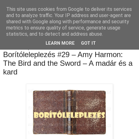
This site uses cookies from Google to deliver its services
Luthien Könyvvilága Blog
and to analyze traffic. Your IP address and user-agent are
shared with Google along with performance and security
metrics to ensure quality of service, generate usage
statistics, and to detect and address abuse.
▼
LEARN MORE
GOT IT
2021. február 3., szerda
Borítóleleplezés #29 – Amy Harmon:
The Bird and the Sword – A madár és a
kard