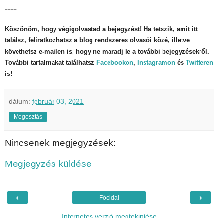
----
Köszönöm, hogy végigolvastad a bejegyzést! Ha tetszik, amit itt
találsz, feliratkozhatsz a blog rendszeres olvasói közé, illetve
követhetsz e-mailen is, hogy ne maradj le a további bejegyzésekről.
További tartalmakat találhatsz
Facebookon
,
Instagramon
és
Twitteren
is!
dátum:
február 03, 2021
Megosztás
Nincsenek megjegyzések:
Megjegyzés küldése
‹
›
Főoldal
Internetes verzió megtekintése