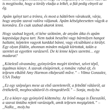
is megjósolta, hogy a király eladja a lelkét, a fiát pedig elnyeli az
ég.
Apám igényt tart a trónra, és most a háttérben várakozik, várja,
hogy anyám szavai valóra váljanak. Apám kétségbeesetten vágyik a
koronára. Én csak szabad akarok lenni.
Hogy szabad legyek, el kéne szöknöm, de anyám átka és apám
kapzsisága fogva tart. Nem tudok beszélni vagy bármilyen hangot
hallatni, képtelen vagyok karddal bánni, vagy elcsábítani a királyt.
Egy olyan földön, ahonnan minden mágiát kiirtottak, talán a
szeretet az egyetlen varázserő. De ki lenne képes szeretni… egy
madarat?
„Kötelező olvasmány, gyönyörűen megírt történet, szívet tépő,
izgalmas könyv. A szavak elsöpörnek, a románc rabul ejt, és
teljesen elkábít Amy Harmon elképesztő műve.”
– Vilma Gonzalez,
USA Today
„Ez egy szépséges mese az első szerelemről, a felnőtté válásról, az
értékekről, megbocsátásról és elengedésről.” – Sonja, moly.hu
„Ez a könyv egy gyönyörű költemény. Az írónő maga is Ékesszóló,
a szavai
tintába rejtett varázsigék, amik teljesen megigéztek.” –
_NaRa_, moly.hu